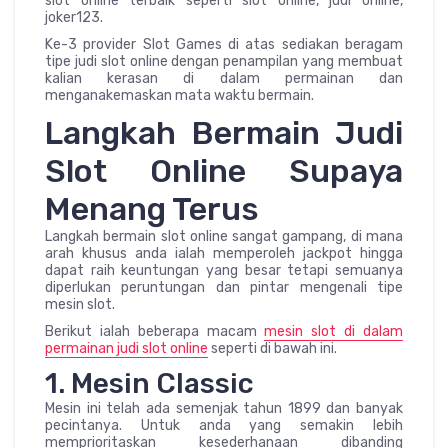
slot online terbaik seperti slot online, judi online,
joker123.
Ke-3 provider Slot Games di atas sediakan beragam
tipe judi slot online dengan penampilan yang membuat
kalian kerasan di dalam permainan dan
menganakemaskan mata waktu bermain.
Langkah Bermain Judi
Slot Online Supaya
Menang Terus
Langkah bermain slot online sangat gampang, di mana
arah khusus anda ialah memperoleh jackpot hingga
dapat raih keuntungan yang besar tetapi semuanya
diperlukan peruntungan dan pintar mengenali tipe
mesin slot.
Berikut ialah beberapa macam
mesin slot di dalam
permainan judi slot online
seperti di bawah ini.
1. Mesin Classic
Mesin ini telah ada semenjak tahun 1899 dan banyak
pecintanya. Untuk anda yang semakin lebih
memprioritaskan kesederhanaan dibanding