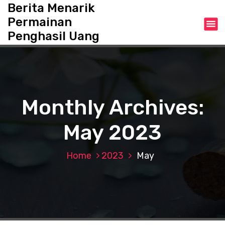
S
Berita Menarik
k
Permainan
i
Penghasil Uang
p
t
o
c
o
n
Monthly Archives:
t
e
May 2023
n
t
Home
2023
May