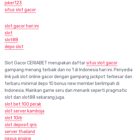
joker123
situs slot gacor
slot gacor hari ini
slot
slot88
depo slot
Slot Gacor CERIABET merupakan daftar
situs slot gacor
gampang menang terbaik dan no 1 di Indonesia hari ini. Penyedia
link judi slot online gacor dengan gampang jackpot terbesar dan
terbaru minimal depo 10 bonus new member berlimpah di
Indonesia. Mainkan game seru dan menarik seperti pragmatic
slot dan slot88 sekarang juga.
slot bet 100 perak
slot server kamboja
slot 10rb
slot deposit qris
server thailand
nexus engine