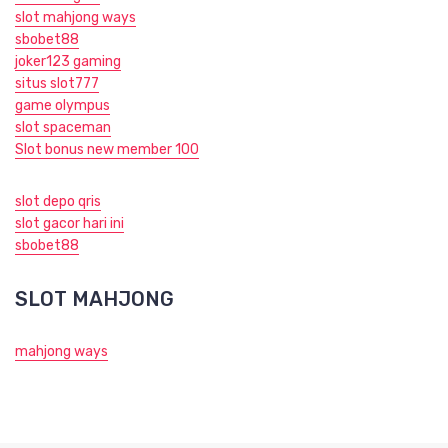
slot mahjong ways
sbobet88
joker123 gaming
situs slot777
game olympus
slot spaceman
Slot bonus new member 100
slot depo qris
slot gacor hari ini
sbobet88
SLOT MAHJONG
mahjong ways