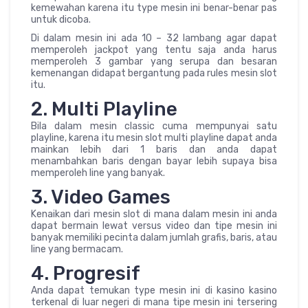
kemewahan karena itu type mesin ini benar-benar pas
untuk dicoba.
Di dalam mesin ini ada 10 – 32 lambang agar dapat
memperoleh jackpot yang tentu saja anda harus
memperoleh 3 gambar yang serupa dan besaran
kemenangan didapat bergantung pada rules mesin slot
itu.
2. Multi Playline
Bila dalam mesin classic cuma mempunyai satu
playline, karena itu mesin slot multi playline dapat anda
mainkan lebih dari 1 baris dan anda dapat
menambahkan baris dengan bayar lebih supaya bisa
memperoleh line yang banyak.
3. Video Games
Kenaikan dari mesin slot di mana dalam mesin ini anda
dapat bermain lewat versus video dan tipe mesin ini
banyak memiliki pecinta dalam jumlah grafis, baris, atau
line yang bermacam.
4. Progresif
Anda dapat temukan type mesin ini di kasino kasino
terkenal di luar negeri di mana tipe mesin ini tersering