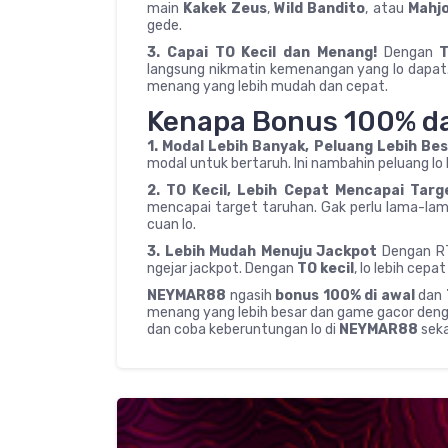
main
Kakek Zeus
,
Wild Bandito
, atau
Mahj
gede.
3. Capai TO Kecil dan Menang!
Dengan
T
langsung nikmatin kemenangan yang lo dapat.
menang yang lebih mudah dan cepat.
Kenapa Bonus 100% da
1. Modal Lebih Banyak, Peluang Lebih Be
modal untuk bertaruh. Ini nambahin peluang lo
2. TO Kecil, Lebih Cepat Mencapai Targ
mencapai target taruhan. Gak perlu lama-lama
cuan lo.
3. Lebih Mudah Menuju Jackpot
Dengan RTP
ngejar jackpot. Dengan
TO kecil
, lo lebih cep
NEYMAR88
ngasih
bonus 100% di awal
dan
menang yang lebih besar dan game gacor denga
dan coba keberuntungan lo di
NEYMAR88
seka