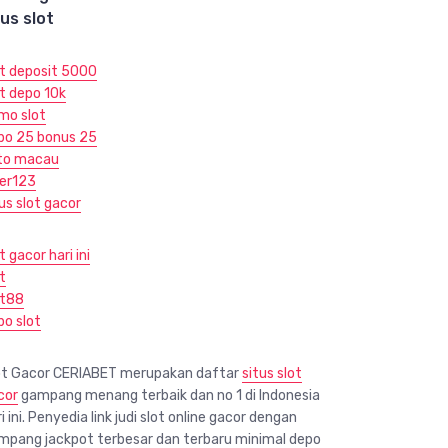
us slot
ot deposit 5000
ot depo 10k
mo slot
po 25 bonus 25
to macau
ker123
us slot gacor
t gacor hari ini
t
ot88
po slot
ot Gacor CERIABET merupakan daftar
situs slot
cor
gampang menang terbaik dan no 1 di Indonesia
i ini. Penyedia link judi slot online gacor dengan
mpang jackpot terbesar dan terbaru minimal depo