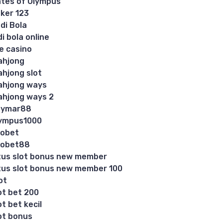
tes of Olympus
ker 123
di Bola
di bola online
ve casino
ahjong
hjong slot
hjong ways
hjong ways 2
eymar88
ympus1000
obet
bobet88
tus slot bonus new member
tus slot bonus new member 100
ot
ot bet 200
ot bet kecil
ot bonus