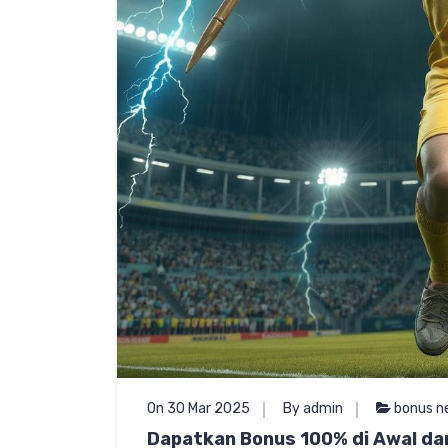
On 30 Mar 2025
By admin
bonus 
Dapatkan Bonus 100% di Awal da