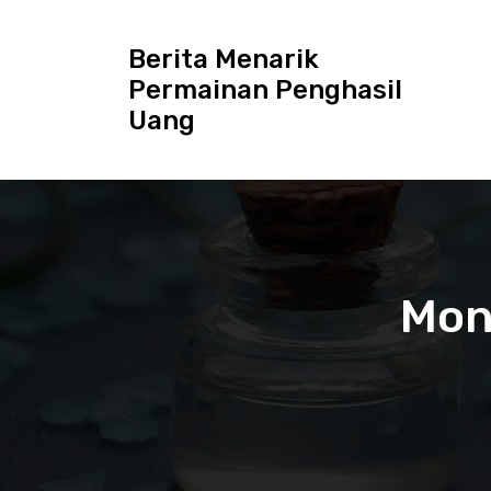
S
k
Berita Menarik
i
p
Permainan Penghasil
t
Uang
o
c
o
n
t
e
n
Mon
t