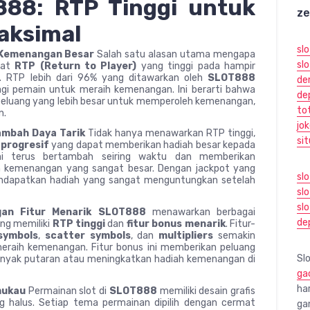
88: RTP Tinggi untuk
ze
aksimal
sl
 Kemenangan Besar
Salah satu alasan utama mengapa
sl
kat
RTP (Return to Player)
yang tinggi pada hampir
ni. RTP lebih dari 96% yang ditawarkan oleh
SLOT888
de
agi pemain untuk meraih kemenangan. Ini berarti bahwa
de
 peluang yang lebih besar untuk memperoleh kemenangan,
to
n.
jo
mbah Daya Tarik
Tidak hanya menawarkan RTP tinggi,
sit
 progresif
yang dapat memberikan hadiah besar kepada
ni terus bertambah seiring waktu dan memberikan
 kemenangan yang sangat besar. Dengan jackpot yang
slo
endapatkan hadiah yang sangat menguntungkan setelah
slo
sl
an Fitur Menarik
SLOT888
menawarkan berbagai
de
ang memiliki
RTP tinggi
dan
fitur bonus menarik
. Fitur-
symbols
,
scatter symbols
, dan
multipliers
semakin
raih kemenangan. Fitur bonus ini memberikan peluang
Sl
banyak putaran atau meningkatkan hadiah kemenangan di
ga
har
mukau
Permainan slot di
SLOT888
memiliki desain grafis
 halus. Setiap tema permainan dipilih dengan cermat
ga