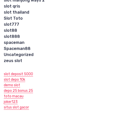
slot mahjong ways 2
slot qris
slot thailand
Slot Toto
slot777
slot88
slot888
spaceman
Spaceman88
Uncategorized
zeus slot
slot deposit 5000
slot depo 10k
demo slot
depo 25 bonus 25
toto macau
joker123
situs slot gacor