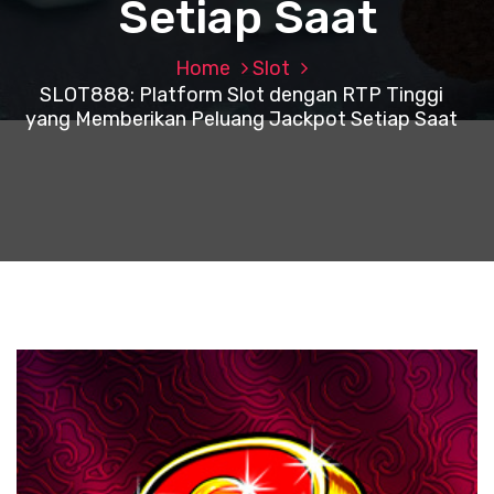
Setiap Saat
Home
Slot
SLOT888: Platform Slot dengan RTP Tinggi
yang Memberikan Peluang Jackpot Setiap Saat