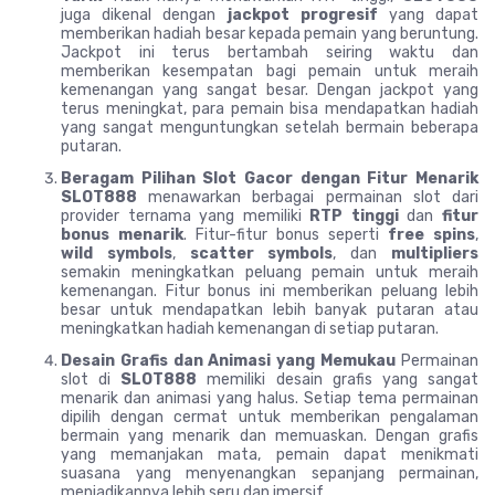
juga dikenal dengan
jackpot progresif
yang dapat
memberikan hadiah besar kepada pemain yang beruntung.
Jackpot ini terus bertambah seiring waktu dan
memberikan kesempatan bagi pemain untuk meraih
kemenangan yang sangat besar. Dengan jackpot yang
terus meningkat, para pemain bisa mendapatkan hadiah
yang sangat menguntungkan setelah bermain beberapa
putaran.
Beragam Pilihan Slot Gacor dengan Fitur Menarik
SLOT888
menawarkan berbagai permainan slot dari
provider ternama yang memiliki
RTP tinggi
dan
fitur
bonus menarik
. Fitur-fitur bonus seperti
free spins
,
wild symbols
,
scatter symbols
, dan
multipliers
semakin meningkatkan peluang pemain untuk meraih
kemenangan. Fitur bonus ini memberikan peluang lebih
besar untuk mendapatkan lebih banyak putaran atau
meningkatkan hadiah kemenangan di setiap putaran.
Desain Grafis dan Animasi yang Memukau
Permainan
slot di
SLOT888
memiliki desain grafis yang sangat
menarik dan animasi yang halus. Setiap tema permainan
dipilih dengan cermat untuk memberikan pengalaman
bermain yang menarik dan memuaskan. Dengan grafis
yang memanjakan mata, pemain dapat menikmati
suasana yang menyenangkan sepanjang permainan,
menjadikannya lebih seru dan imersif.