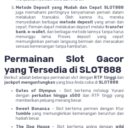
Metode Deposit yang Mudah dan Cepat
SLOT888
juga memahami pentingnya kenyamanan pemain dalam
melakukan transaksi. Oleh karena itu, mereka
menyediakan berbagai
metode deposit
yang aman dan
cepat. Pemain dapat melakukan deposit melalui
transfer
bank
,
e-wallet
, dan berbagai metode lainnya tanpa harus
menunggu lama. Proses deposit yang cepat
memungkinkan pemain langsung bermain dan merasakan
sensasi kemenangan tanpa hambatan.
Permainan Slot Gacor
yang Tersedia di SLOT888
Berikut adalah beberapa permainan slot dengan
RTP tinggi
dan
jackpot menguntungkan
yang bisa Anda coba di
SLOT888
:
Gates of Olympus
– Slot bertema mitologi Yunani
dengan
perkalian hingga x500
dan RTP tinggi yang
memberikan peluang menang besar.
Sweet Bonanza
– Slot bertema permen dengan fitur
tumble
yang memungkinkan kemenangan beruntun dan
hadiah besar.
The Dog House
– Slot bertema anjing dengan
wild