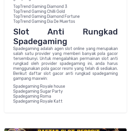
TopTrend Gaming Diamond 3
TopTrend Gaming Chilli Gold
TopTrend Gaming Diamond Fortune
TopTrend Gaming Dia De Muertos
Slot Anti Rungkad
Spadegaming
Spadegaming adalah agen slot online yang merupakan
salah satu provider yang memberi banyak pola gacor
tersembunyi. Untuk mengalahkan permainan slot anti
rungkad oleh provider spadegaming ini, anda harus
menggunakan pola gacor resmi yang telah di sediakan.
Berikut daftar slot gacor anti rungkad spadegaming
gampang maxwin:
Spadegaming Royale house
Spadegaming Sugar Party
Spadegaming Roma
Spadegaming Royale Katt