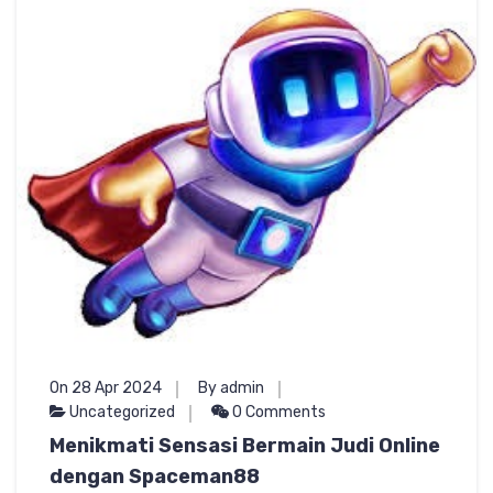
On 28 Apr 2024
By admin
Uncategorized
0 Comments
Menikmati Sensasi Bermain Judi Online
dengan Spaceman88