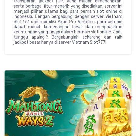
transparan, jackpot (JP) yang mudah dimenangkan,
serta berbagai fitur menarik yang disediakan, server ini
menjadi pilihan utama bagi para pemain slot online di
Indonesia. Dengan bergabung dengan server Vietnam
Slot777 dan memiliki Akun Pro Vietnam, para pemain
dapat meraih kemenangan besar dan menghasilkan
keuntungan yang tinggi dalam bermain slot online. Jadi,
tunggu apalagi? Bergabunglah sekarang dan raih
jackpot besar hanya di server Vietnam Slot777!