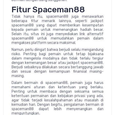
Fitur Spaceman88
Tidak hanya itu, spaceman88 juga menawarkan
beberapa fitur menarik lainnya, seperti jackpot
spaceman88 yang dapat memberikan kesempatan
kepada pemain untuk memenangkan hadiah besar.
Selain itu, situs ini juga menyediakan link alternatif
spaceman88 untuk memudahkan pemain dalam
mengakses platform secara maksimal.
Namun, perlu diingat bahwa berjudi selalu mengandung
risiko. Penting bagi pemain untuk tetap bijaksana
dalam mengelola modalnya dan tidak terlalu tergiur
dengan kemenangan besar atau jackpot spaceman88.
Berjudi sebaiknya dilakukan secara bertanggung jawab
dan sesuai dengan kemampuan finansial masing-
masing.
Dalam bermain di spaceman88, pemain juga harus
memahami aturan dan ketentuan yang berlaku.
Penting untuk membaca dengan seksama semua
ketentuan permainan dan kebijakan privasi yang ada,
agar tidak terjadi kesalahpahaman atau masalah di
kemudian hari. Dengan begitu, pengalaman bermain di
spaceman88 dapat lebih menyenangkan dan
menguntungkan.