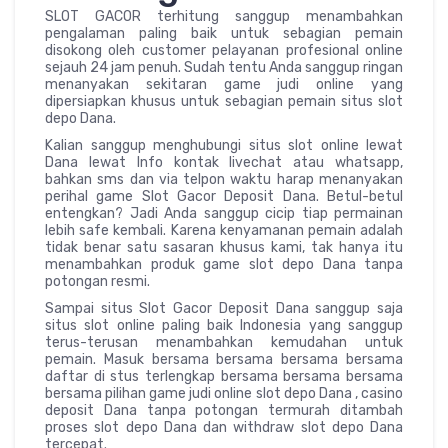
SLOT GACOR terhitung sanggup menambahkan
pengalaman paling baik untuk sebagian pemain
disokong oleh customer pelayanan profesional online
sejauh 24 jam penuh. Sudah tentu Anda sanggup ringan
menanyakan sekitaran game judi online yang
dipersiapkan khusus untuk sebagian pemain situs slot
depo Dana.
Kalian sanggup menghubungi situs slot online lewat
Dana lewat Info kontak livechat atau whatsapp,
bahkan sms dan via telpon waktu harap menanyakan
perihal game Slot Gacor Deposit Dana. Betul-betul
entengkan? Jadi Anda sanggup cicip tiap permainan
lebih safe kembali. Karena kenyamanan pemain adalah
tidak benar satu sasaran khusus kami, tak hanya itu
menambahkan produk game slot depo Dana tanpa
potongan resmi.
Sampai situs Slot Gacor Deposit Dana sanggup saja
situs slot online paling baik Indonesia yang sanggup
terus-terusan menambahkan kemudahan untuk
pemain. Masuk bersama bersama bersama bersama
daftar di stus terlengkap bersama bersama bersama
bersama pilihan game judi online slot depo Dana , casino
deposit Dana tanpa potongan termurah ditambah
proses slot depo Dana dan withdraw slot depo Dana
tercepat.