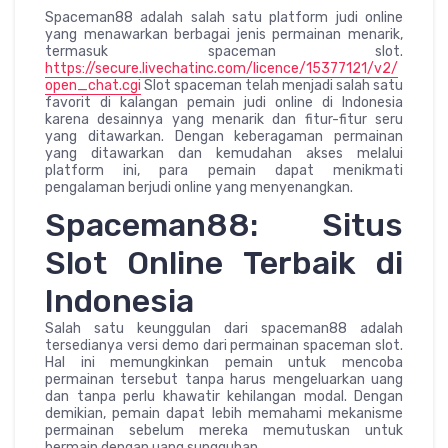
Spaceman88 adalah salah satu platform judi online
yang menawarkan berbagai jenis permainan menarik,
termasuk spaceman slot.
https://secure.livechatinc.com/licence/15377121/v2/
open_chat.cgi
Slot spaceman telah menjadi salah satu
favorit di kalangan pemain judi online di Indonesia
karena desainnya yang menarik dan fitur-fitur seru
yang ditawarkan. Dengan keberagaman permainan
yang ditawarkan dan kemudahan akses melalui
platform ini, para pemain dapat menikmati
pengalaman berjudi online yang menyenangkan.
Spaceman88: Situs
Slot Online Terbaik di
Indonesia
Salah satu keunggulan dari spaceman88 adalah
tersedianya versi demo dari permainan spaceman slot.
Hal ini memungkinkan pemain untuk mencoba
permainan tersebut tanpa harus mengeluarkan uang
dan tanpa perlu khawatir kehilangan modal. Dengan
demikian, pemain dapat lebih memahami mekanisme
permainan sebelum mereka memutuskan untuk
bermain dengan uang sungguhan.