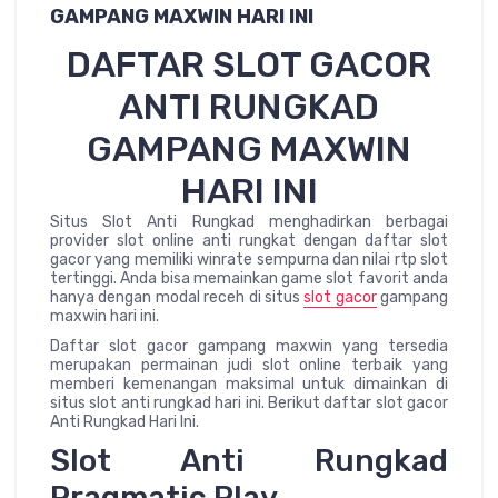
GAMPANG MAXWIN HARI INI
DAFTAR SLOT GACOR
ANTI RUNGKAD
GAMPANG MAXWIN
HARI INI
Situs Slot Anti Rungkad menghadirkan berbagai
provider slot online anti rungkat dengan daftar slot
gacor yang memiliki winrate sempurna dan nilai rtp slot
tertinggi. Anda bisa memainkan game slot favorit anda
hanya dengan modal receh di situs
slot gacor
gampang
maxwin hari ini.
Daftar slot gacor gampang maxwin yang tersedia
merupakan permainan judi slot online terbaik yang
memberi kemenangan maksimal untuk dimainkan di
situs slot anti rungkad hari ini. Berikut daftar slot gacor
Anti Rungkad Hari Ini.
Slot Anti Rungkad
Pragmatic Play