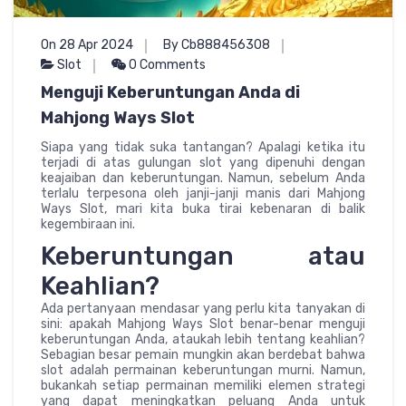
On 28 Apr 2024
By Cb888456308
Slot
0 Comments
Menguji Keberuntungan Anda di
Mahjong Ways Slot
Siapa yang tidak suka tantangan? Apalagi ketika itu
terjadi di atas gulungan slot yang dipenuhi dengan
keajaiban dan keberuntungan. Namun, sebelum Anda
terlalu terpesona oleh janji-janji manis dari Mahjong
Ways Slot, mari kita buka tirai kebenaran di balik
kegembiraan ini.
Keberuntungan atau
Keahlian?
Ada pertanyaan mendasar yang perlu kita tanyakan di
sini: apakah Mahjong Ways Slot benar-benar menguji
keberuntungan Anda, ataukah lebih tentang keahlian?
Sebagian besar pemain mungkin akan berdebat bahwa
slot adalah permainan keberuntungan murni. Namun,
bukankah setiap permainan memiliki elemen strategi
yang dapat meningkatkan peluang Anda untuk