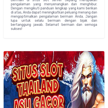
Bermain di situs slot server Jepang merupakan
pengalaman yang menyenangkan dan menghibur.
Dengan mengikuti panduan lengkap yang kami berikan
di atas, Anda dapat meningkatkan peluang menang dan
mengoptimalkan pengalaman bermain Anda. Jangan
lupa untuk selalu bermain dengan bijak dan
bertanggung jawab. Selamat bermain dan semoga
sukses!