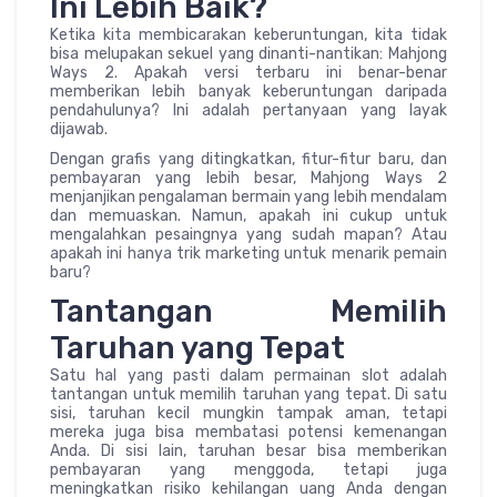
Ini Lebih Baik?
Ketika kita membicarakan keberuntungan, kita tidak
bisa melupakan sekuel yang dinanti-nantikan: Mahjong
Ways 2. Apakah versi terbaru ini benar-benar
memberikan lebih banyak keberuntungan daripada
pendahulunya? Ini adalah pertanyaan yang layak
dijawab.
Dengan grafis yang ditingkatkan, fitur-fitur baru, dan
pembayaran yang lebih besar, Mahjong Ways 2
menjanjikan pengalaman bermain yang lebih mendalam
dan memuaskan. Namun, apakah ini cukup untuk
mengalahkan pesaingnya yang sudah mapan? Atau
apakah ini hanya trik marketing untuk menarik pemain
baru?
Tantangan Memilih
Taruhan yang Tepat
Satu hal yang pasti dalam permainan slot adalah
tantangan untuk memilih taruhan yang tepat. Di satu
sisi, taruhan kecil mungkin tampak aman, tetapi
mereka juga bisa membatasi potensi kemenangan
Anda. Di sisi lain, taruhan besar bisa memberikan
pembayaran yang menggoda, tetapi juga
meningkatkan risiko kehilangan uang Anda dengan