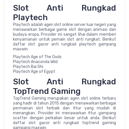
Slot Anti Rungkad
Playtech
Playtech adalah agen slot online server luar negeri yang
menawarkan berbagai game slot dengan animasi dan
budaya eropa. Provider ini sangat lihai dalam memberi
kenyamanan untuk pemain slot anti rungkat. Berikut
daftar slot gacor anti rungkad playtech gampang
maxwin:
Playtech Age of The Gods
Playtech Anaconda Wild
Playtech Bai Shi
Playtech Age of Egypt
Slot Anti Rungkad
TopTrend Gaming
TopTrend Gaming merupakan agen slot online terbaru
yang hadir di tahun 2015 dengan menawarkan berbagai
permainan slot terbaik dan fitur yang mudah di
menangkan. Provider ini menawarkan fitur gampang
scatter dengan perkalian besar untuk anda. Berikut
daftar slot gacor anti rungkad toptrend gaming
gampang maxwin: