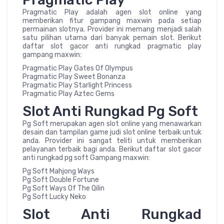
Pragmatic Play adalah agen slot online yang
memberikan fitur gampang maxwin pada setiap
permainan slotnya. Provider ini memang menjadi salah
satu pilihan utama dari banyak pemain slot. Berikut
daftar slot gacor anti rungkad pragmatic play
gampang maxwin:
Pragmatic Play Gates Of Olympus
Pragmatic Play Sweet Bonanza
Pragmatic Play Starlight Princess
Pragmatic Play Aztec Gems
Slot Anti Rungkad Pg Soft
Pg Soft merupakan agen slot online yang menawarkan
desain dan tampilan game judi slot online terbaik untuk
anda. Provider ini sangat teliti untuk memberikan
pelayanan terbaik bagi anda. Berikut daftar slot gacor
anti rungkad pg soft Gampang maxwin:
Pg Soft Mahjong Ways
Pg Soft Double Fortune
Pg Soft Ways Of The Qilin
Pg Soft Lucky Neko
Slot Anti Rungkad