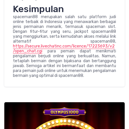
Kesimpulan
spaceman88 merupakan salah satu platform judi
online terbaik di Indonesia yang menawarkan berbagai
jenis permainan menarik, termasuk spaceman slot.
Dengan fitur-fitur yang seru, jackpot spaceman88
yang menggiurkan, serta kemudahan akses melalui link
alternatif spaceman88,
https://secure.livechatinc.com/licence/17223693/v2
/open_chat.cgi
para pemain dapat menikmati
pengalaman berjudi online yang berkualitas. Namun,
tetaplah bermain dengan bijaksana dan bertanggung
jawab. Semoga artikel ini bermanfaat dan membantu
para pemain judi online untuk menemukan pengalaman
bermain yang optimal di spaceman88.