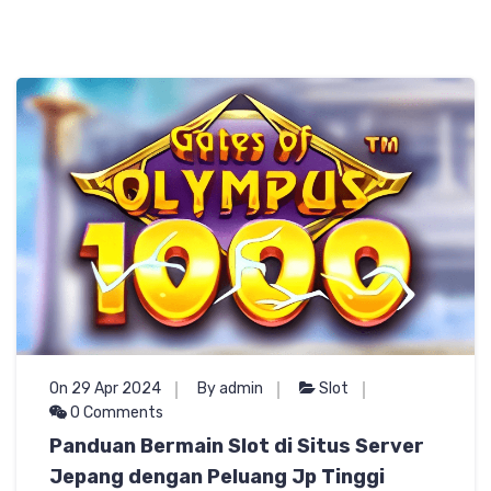
On 29 Apr 2024
By admin
Slot
0 Comments
Panduan Bermain Slot di Situs Server
Jepang dengan Peluang Jp Tinggi