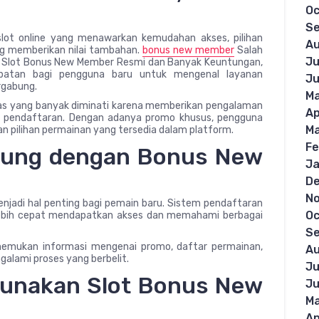
Oc
S
slot online yang menawarkan kemudahan akses, pilihan
Au
g memberikan nilai tambahan.
bonus new member
Salah
Ju
ah Slot Bonus New Member Resmi dan Banyak Keuntungan,
atan bagi pengguna baru untuk mengenal layanan
Ju
rgabung.
Ma
tas yang banyak diminati karena memberikan pengalaman
Ap
 pendaftaran. Dengan adanya promo khusus, pengguna
Ma
dan pilihan permainan yang tersedia dalam platform.
Fe
ung dengan Bonus New
Ja
D
N
njadi hal penting bagi pemain baru. Sistem pendaftaran
Oc
ebih cepat mendapatkan akses dan memahami berbagai
S
nemukan informasi mengenai promo, daftar permainan,
Au
galami proses yang berbelit.
Ju
unakan Slot Bonus New
Ju
Ma
Ap