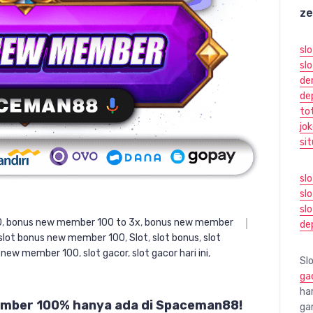
ze
sl
sl
de
de
to
jo
sit
slo
slo
sl
0
,
bonus new member 100 to 3x
,
bonus new member
de
 slot bonus new member 100
,
Slot
,
slot bonus
,
slot
s new member 100
,
slot gacor
,
slot gacor hari ini
,
Sl
ga
har
ember 100% hanya ada di Spaceman88!
ga