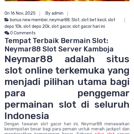
On 16 Nov, 2025
By admin
bonus new member
,
neymar88
,
Slot
,
slot bet kecil
,
slot
depo 10k
,
slot depo 20k
,
slot gacor
,
slot gacor hari ini
0 Comments
Tempat Terbaik Bermain Slot:
Neymar88 Slot Server Kamboja
Neymar88 adalah situs
slot online terkemuka yang
menjadi pilihan utama bagi
para penggemar
permainan slot di seluruh
Indonesia
Dengan tawaran slot gacor hari ini, Neymar88 menawarkan
kesempatan besar bagi para pemain untuk meraih jackpot dan