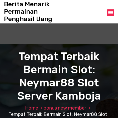
S
Berita Menarik
k
Permainan
i
Penghasil Uang
p
t
o
c
o
n
Tempat Terbaik
t
e
Bermain Slot:
n
t
Neymar88 Slot
Server Kamboja
Home
bonus new member
Tempat Terbaik Bermain Slot: Neymar88 Slot