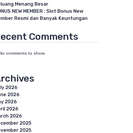
luang Menang Besar
NUS NEW MEMBER : Slot Bonus New
mber Resmi dan Banyak Keuntungan
ecent Comments
No comments to show.
rchives
ly 2026
ne 2026
y 2026
ril 2026
rch 2026
ecember 2025
ovember 2025