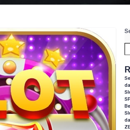
S
R
Se
da
Sl
S
Be
Sl
da
ZE