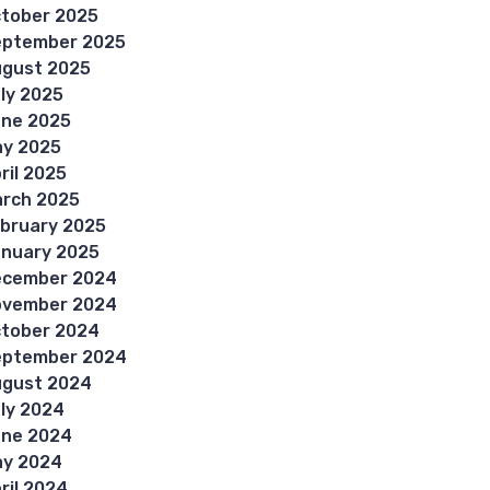
tober 2025
eptember 2025
gust 2025
ly 2025
ne 2025
y 2025
ril 2025
rch 2025
bruary 2025
nuary 2025
ecember 2024
ovember 2024
tober 2024
eptember 2024
gust 2024
ly 2024
ne 2024
y 2024
ril 2024