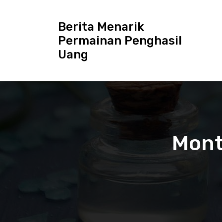
S
k
Berita Menarik
i
p
Permainan Penghasil
t
Uang
o
c
o
n
t
e
n
Mont
t