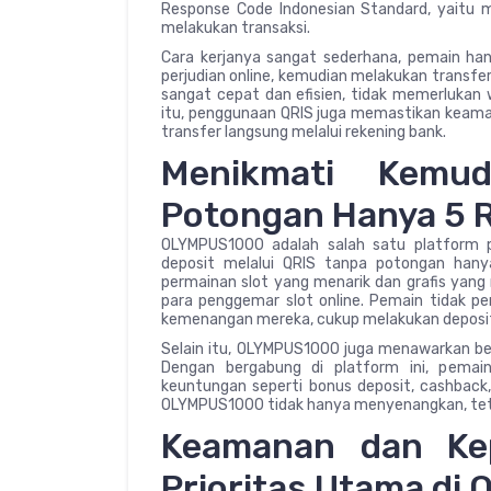
Response Code Indonesian Standard, yait
melakukan transaksi.
Cara kerjanya sangat sederhana, pemain han
perjudian online, kemudian melakukan transfer 
sangat cepat dan efisien, tidak memerlukan 
itu, penggunaan QRIS juga memastikan keaman
transfer langsung melalui rekening bank.
Menikmati Kemu
Potongan Hanya 5 
OLYMPUS1000 adalah salah satu platform 
deposit melalui QRIS tanpa potongan han
permainan slot yang menarik dan grafis yang
para penggemar slot online. Pemain tidak p
kemenangan mereka, cukup melakukan deposit
Selain itu, OLYMPUS1000 juga menawarkan be
Dengan bergabung di platform ini, pemai
keuntungan seperti bonus deposit, cashback,
OLYMPUS1000 tidak hanya menyenangkan, tet
Keamanan dan Ke
Prioritas Utama d