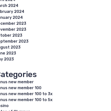
rch 2024
bruary 2024
nuary 2024
ecember 2023
ovember 2023
tober 2023
eptember 2023
gust 2023
ne 2023
y 2023
ategories
onus new member
nus new member 100
nus new member 100 to 3x
nus new member 100 to 5x
sino