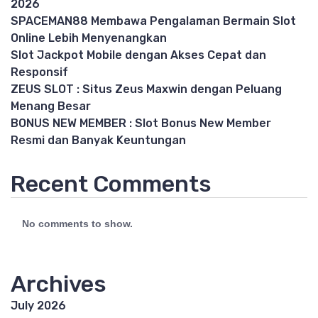
2026
SPACEMAN88 Membawa Pengalaman Bermain Slot
Online Lebih Menyenangkan
Slot Jackpot Mobile dengan Akses Cepat dan
Responsif
ZEUS SLOT : Situs Zeus Maxwin dengan Peluang
Menang Besar
BONUS NEW MEMBER : Slot Bonus New Member
Resmi dan Banyak Keuntungan
Recent Comments
No comments to show.
Archives
July 2026