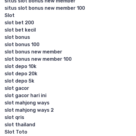
situs slot bonus new member
situs slot bonus new member 100
Slot
slot bet 200
slot bet kecil
slot bonus
slot bonus 100
slot bonus new member
slot bonus new member 100
slot depo 10k
slot depo 20k
slot depo 5k
slot gacor
slot gacor hari ini
slot mahjong ways
slot mahjong ways 2
slot qris
slot thailand
Slot Toto