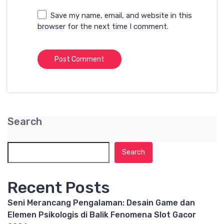
Save my name, email, and website in this
browser for the next time I comment.
Search
Search
Recent Posts
Seni Merancang Pengalaman: Desain Game dan
Elemen Psikologis di Balik Fenomena Slot Gacor