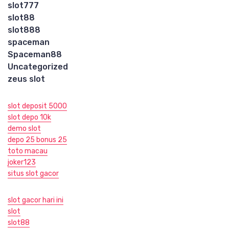
slot777
slot88
slot888
spaceman
Spaceman88
Uncategorized
zeus slot
slot deposit 5000
slot depo 10k
demo slot
depo 25 bonus 25
toto macau
joker123
situs slot gacor
slot gacor hari ini
slot
slot88