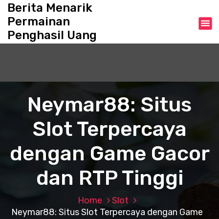
S
Berita Menarik
k
Permainan
i
Penghasil Uang
p
t
o
c
o
n
Neymar88: Situs
t
e
Slot Terpercaya
n
t
dengan Game Gacor
dan RTP Tinggi
Home
Slot
Neymar88: Situs Slot Terpercaya dengan Game