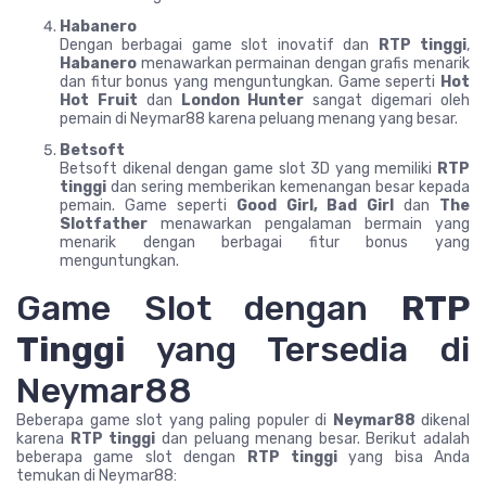
Habanero
Dengan berbagai game slot inovatif dan
RTP tinggi
,
Habanero
menawarkan permainan dengan grafis menarik
dan fitur bonus yang menguntungkan. Game seperti
Hot
Hot Fruit
dan
London Hunter
sangat digemari oleh
pemain di Neymar88 karena peluang menang yang besar.
Betsoft
Betsoft dikenal dengan game slot 3D yang memiliki
RTP
tinggi
dan sering memberikan kemenangan besar kepada
pemain. Game seperti
Good Girl, Bad Girl
dan
The
Slotfather
menawarkan pengalaman bermain yang
menarik dengan berbagai fitur bonus yang
menguntungkan.
Game Slot dengan
RTP
Tinggi
yang Tersedia di
Neymar88
Beberapa game slot yang paling populer di
Neymar88
dikenal
karena
RTP tinggi
dan peluang menang besar. Berikut adalah
beberapa game slot dengan
RTP tinggi
yang bisa Anda
temukan di Neymar88: