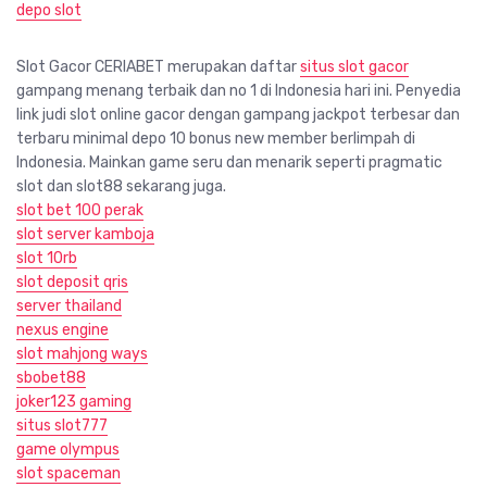
depo slot
Slot Gacor CERIABET merupakan daftar
situs slot gacor
gampang menang terbaik dan no 1 di Indonesia hari ini. Penyedia
link judi slot online gacor dengan gampang jackpot terbesar dan
terbaru minimal depo 10 bonus new member berlimpah di
Indonesia. Mainkan game seru dan menarik seperti pragmatic
slot dan slot88 sekarang juga.
slot bet 100 perak
slot server kamboja
slot 10rb
slot deposit qris
server thailand
nexus engine
slot mahjong ways
sbobet88
joker123 gaming
situs slot777
game olympus
slot spaceman