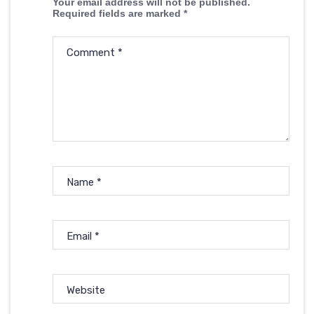
Your email address will not be published.
Required fields are marked
*
Comment
*
Name
*
Email
*
Website