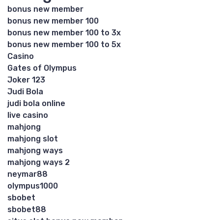
bonus new member
bonus new member 100
bonus new member 100 to 3x
bonus new member 100 to 5x
Casino
Gates of Olympus
Joker 123
Judi Bola
judi bola online
live casino
mahjong
mahjong slot
mahjong ways
mahjong ways 2
neymar88
olympus1000
sbobet
sbobet88