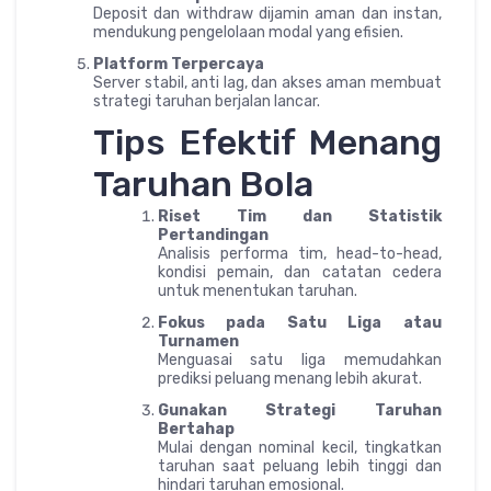
Deposit dan withdraw dijamin aman dan instan,
mendukung pengelolaan modal yang efisien.
Platform Terpercaya
Server stabil, anti lag, dan akses aman membuat
strategi taruhan berjalan lancar.
Tips Efektif Menang
Taruhan Bola
Riset Tim dan Statistik
Pertandingan
Analisis performa tim, head-to-head,
kondisi pemain, dan catatan cedera
untuk menentukan taruhan.
Fokus pada Satu Liga atau
Turnamen
Menguasai satu liga memudahkan
prediksi peluang menang lebih akurat.
Gunakan Strategi Taruhan
Bertahap
Mulai dengan nominal kecil, tingkatkan
taruhan saat peluang lebih tinggi dan
hindari taruhan emosional.