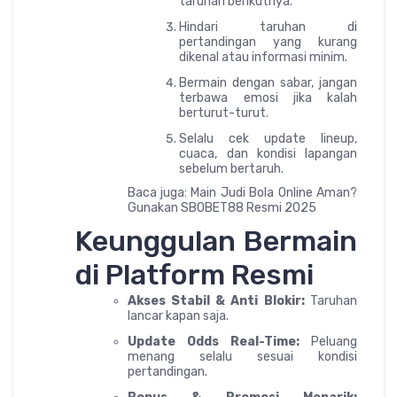
taruhan berikutnya.
Hindari taruhan di
pertandingan yang kurang
dikenal atau informasi minim.
Bermain dengan sabar, jangan
terbawa emosi jika kalah
berturut-turut.
Selalu cek update lineup,
cuaca, dan kondisi lapangan
sebelum bertaruh.
Baca juga: Main Judi Bola Online Aman?
Gunakan SBOBET88 Resmi 2025
Keunggulan Bermain
di Platform Resmi
Akses Stabil & Anti Blokir:
Taruhan
lancar kapan saja.
Update Odds Real-Time:
Peluang
menang selalu sesuai kondisi
pertandingan.