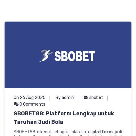
On 26 Aug 2025
By admin
sbobet
0 Comments
SBOBET88: Platform Lengkap untuk
Taruhan Judi Bola
SBOBET88 dikenal sebagai salah satu
platform judi