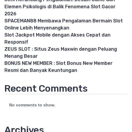
Elemen Psikologis di Balik Fenomena Slot Gacor
2026
SPACEMAN88 Membawa Pengalaman Bermain Slot
Online Lebih Menyenangkan
Slot Jackpot Mobile dengan Akses Cepat dan
Responsif
ZEUS SLOT : Situs Zeus Maxwin dengan Peluang
Menang Besar
BONUS NEW MEMBER : Slot Bonus New Member
Resmi dan Banyak Keuntungan
Recent Comments
No comments to show.
Archives