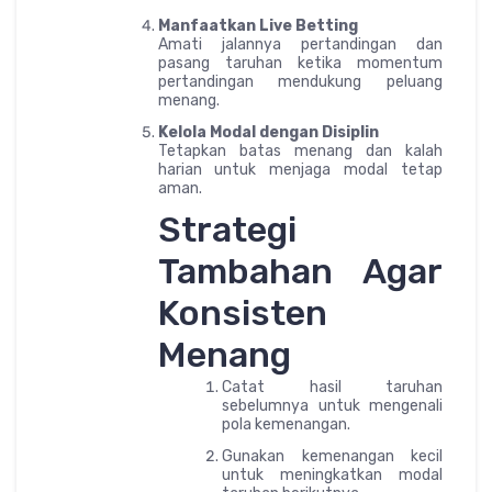
Manfaatkan Live Betting
Amati jalannya pertandingan dan
pasang taruhan ketika momentum
pertandingan mendukung peluang
menang.
Kelola Modal dengan Disiplin
Tetapkan batas menang dan kalah
harian untuk menjaga modal tetap
aman.
Strategi
Tambahan Agar
Konsisten
Menang
Catat hasil taruhan
sebelumnya untuk mengenali
pola kemenangan.
Gunakan kemenangan kecil
untuk meningkatkan modal