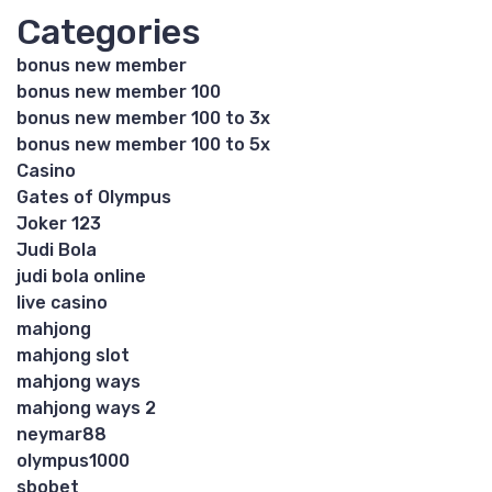
Categories
bonus new member
bonus new member 100
bonus new member 100 to 3x
bonus new member 100 to 5x
Casino
Gates of Olympus
Joker 123
Judi Bola
judi bola online
live casino
mahjong
mahjong slot
mahjong ways
mahjong ways 2
neymar88
olympus1000
sbobet