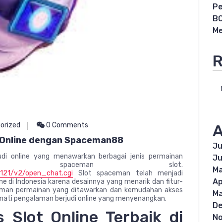
Pe
BO
Me
R
orized
0 Comments
A
 Online dengan Spaceman88
Ju
di online yang menawarkan berbagai jenis permainan
Ju
suk spaceman slot.
Ma
7121/v2/open_chat.cgi
Slot spaceman telah menjadi
Ap
ine di Indonesia karena desainnya yang menarik dan fitur-
gaman permainan yang ditawarkan dan kemudahan akses
Ma
kmati pengalaman berjudi online yang menyenangkan.
D
 Slot Online Terbaik di
N