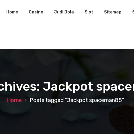
Home
Casino
Judi Bola
Slot
Sitemap
chives: Jackpot spa
Home
Posts tagged "Jackpot spaceman88"