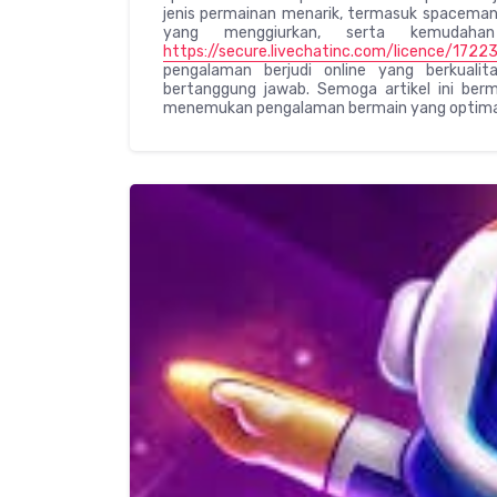
jenis permainan menarik, termasuk spaceman 
yang menggiurkan, serta kemudahan
https://secure.livechatinc.com/licence/172
pengalaman berjudi online yang berkuali
bertanggung jawab. Semoga artikel ini be
menemukan pengalaman bermain yang optima