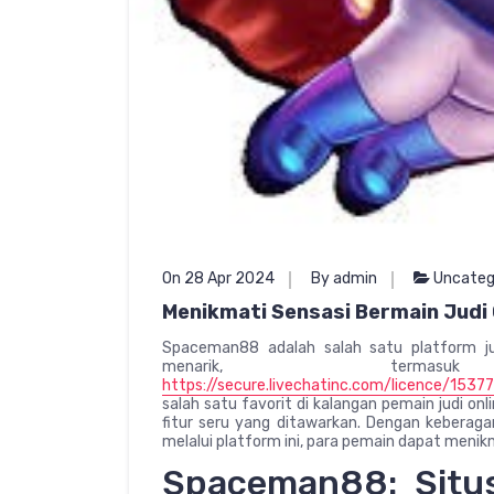
On 28 Apr 2024
By admin
Uncateg
Menikmati Sensasi Bermain Judi
Spaceman88 adalah salah satu platform ju
menarik, terma
https://secure.livechatinc.com/licence/1537
salah satu favorit di kalangan pemain judi onl
fitur seru yang ditawarkan. Dengan kebera
melalui platform ini, para pemain dapat meni
Spaceman88: Situs