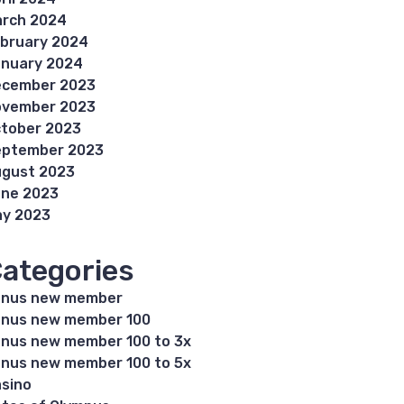
rch 2024
bruary 2024
nuary 2024
ecember 2023
ovember 2023
tober 2023
eptember 2023
gust 2023
ne 2023
y 2023
ategories
onus new member
nus new member 100
nus new member 100 to 3x
nus new member 100 to 5x
sino