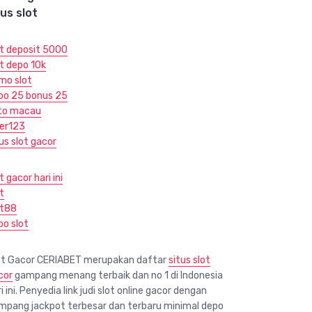
us slot
ot deposit 5000
ot depo 10k
mo slot
po 25 bonus 25
to macau
ker123
us slot gacor
t gacor hari ini
t
ot88
po slot
ot Gacor CERIABET merupakan daftar
situs slot
cor
gampang menang terbaik dan no 1 di Indonesia
i ini. Penyedia link judi slot online gacor dengan
mpang jackpot terbesar dan terbaru minimal depo