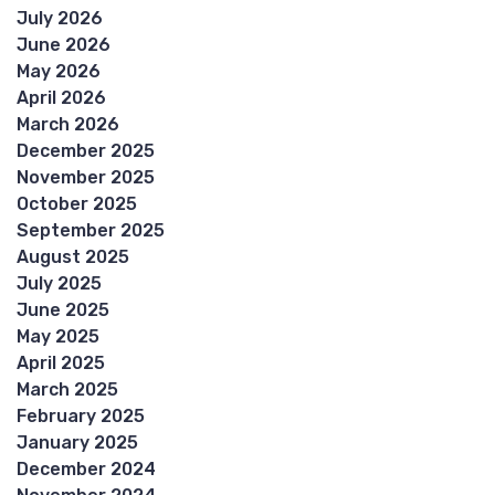
July 2026
June 2026
May 2026
April 2026
March 2026
December 2025
November 2025
October 2025
September 2025
August 2025
July 2025
June 2025
May 2025
April 2025
March 2025
February 2025
January 2025
December 2024