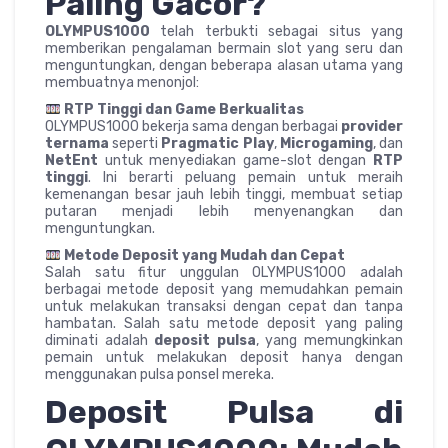
Paling Gacor?
OLYMPUS1000
telah terbukti sebagai situs yang
memberikan pengalaman bermain slot yang seru dan
menguntungkan, dengan beberapa alasan utama yang
membuatnya menonjol:
RTP Tinggi dan Game Berkualitas
OLYMPUS1000 bekerja sama dengan berbagai
provider
ternama
seperti
Pragmatic Play
,
Microgaming
, dan
NetEnt
untuk menyediakan game-slot dengan
RTP
tinggi
. Ini berarti peluang pemain untuk meraih
kemenangan besar jauh lebih tinggi, membuat setiap
putaran menjadi lebih menyenangkan dan
menguntungkan.
Metode Deposit yang Mudah dan Cepat
Salah satu fitur unggulan OLYMPUS1000 adalah
berbagai metode deposit yang memudahkan pemain
untuk melakukan transaksi dengan cepat dan tanpa
hambatan. Salah satu metode deposit yang paling
diminati adalah
deposit pulsa
, yang memungkinkan
pemain untuk melakukan deposit hanya dengan
menggunakan pulsa ponsel mereka.
Deposit Pulsa di