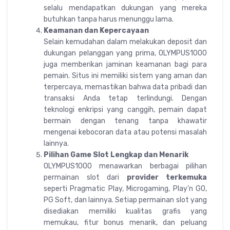
selalu mendapatkan dukungan yang mereka
butuhkan tanpa harus menunggu lama.
Keamanan dan Kepercayaan
Selain kemudahan dalam melakukan deposit dan
dukungan pelanggan yang prima, OLYMPUS1000
juga memberikan jaminan keamanan bagi para
pemain. Situs ini memiliki sistem yang aman dan
terpercaya, memastikan bahwa data pribadi dan
transaksi Anda tetap terlindungi. Dengan
teknologi enkripsi yang canggih, pemain dapat
bermain dengan tenang tanpa khawatir
mengenai kebocoran data atau potensi masalah
lainnya.
Pilihan Game Slot Lengkap dan Menarik
OLYMPUS1000 menawarkan berbagai pilihan
permainan slot dari
provider terkemuka
seperti Pragmatic Play, Microgaming, Play’n GO,
PG Soft, dan lainnya. Setiap permainan slot yang
disediakan memiliki kualitas grafis yang
memukau, fitur bonus menarik, dan peluang