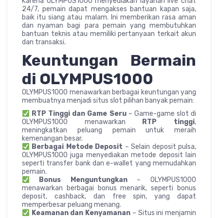
Karena OLYMPUS1000 menyediakan layanan live chat
24/7, pemain dapat mengakses bantuan kapan saja,
baik itu siang atau malam. Ini memberikan rasa aman
dan nyaman bagi para pemain yang membutuhkan
bantuan teknis atau memiliki pertanyaan terkait akun
dan transaksi.
Keuntungan Bermain
di OLYMPUS1000
OLYMPUS1000 menawarkan berbagai keuntungan yang
membuatnya menjadi situs slot pilihan banyak pemain:
RTP Tinggi dan Game Seru
– Game-game slot di
OLYMPUS1000 menawarkan
RTP tinggi
,
meningkatkan peluang pemain untuk meraih
kemenangan besar.
Berbagai Metode Deposit
– Selain deposit pulsa,
OLYMPUS1000 juga menyediakan metode deposit lain
seperti transfer bank dan e-wallet yang memudahkan
pemain.
Bonus Menguntungkan
– OLYMPUS1000
menawarkan berbagai bonus menarik, seperti bonus
deposit, cashback, dan free spin, yang dapat
memperbesar peluang menang.
Keamanan dan Kenyamanan
– Situs ini menjamin