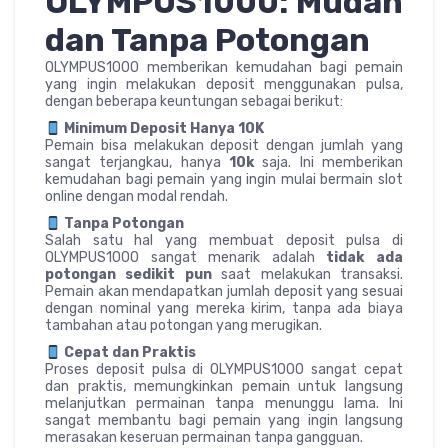
OLYMPUS1000: Mudah
dan Tanpa Potongan
OLYMPUS1000 memberikan kemudahan bagi pemain
yang ingin melakukan deposit menggunakan pulsa,
dengan beberapa keuntungan sebagai berikut:
Minimum Deposit Hanya 10K
Pemain bisa melakukan deposit dengan jumlah yang
sangat terjangkau, hanya
10k
saja. Ini memberikan
kemudahan bagi pemain yang ingin mulai bermain slot
online dengan modal rendah.
Tanpa Potongan
Salah satu hal yang membuat deposit pulsa di
OLYMPUS1000 sangat menarik adalah
tidak ada
potongan sedikit pun
saat melakukan transaksi.
Pemain akan mendapatkan jumlah deposit yang sesuai
dengan nominal yang mereka kirim, tanpa ada biaya
tambahan atau potongan yang merugikan.
Cepat dan Praktis
Proses deposit pulsa di OLYMPUS1000 sangat cepat
dan praktis, memungkinkan pemain untuk langsung
melanjutkan permainan tanpa menunggu lama. Ini
sangat membantu bagi pemain yang ingin langsung
merasakan keseruan permainan tanpa gangguan.