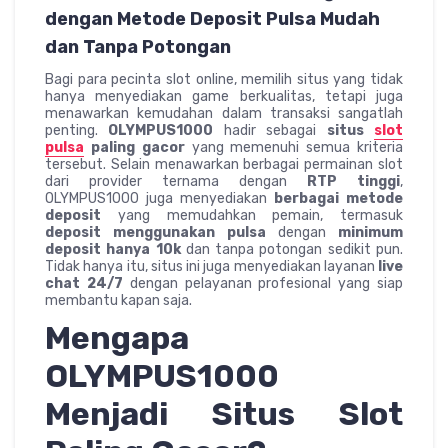
dengan Metode Deposit Pulsa Mudah
dan Tanpa Potongan
Bagi para pecinta slot online, memilih situs yang tidak
hanya menyediakan game berkualitas, tetapi juga
menawarkan kemudahan dalam transaksi sangatlah
penting.
OLYMPUS1000
hadir sebagai
situs
slot
pulsa
paling gacor
yang memenuhi semua kriteria
tersebut. Selain menawarkan berbagai permainan slot
dari provider ternama dengan
RTP tinggi
,
OLYMPUS1000 juga menyediakan
berbagai metode
deposit
yang memudahkan pemain, termasuk
deposit menggunakan pulsa
dengan
minimum
deposit hanya 10k
dan tanpa potongan sedikit pun.
Tidak hanya itu, situs ini juga menyediakan layanan
live
chat 24/7
dengan pelayanan profesional yang siap
membantu kapan saja.
Mengapa
OLYMPUS1000
Menjadi Situs Slot