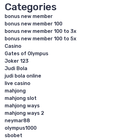
Categories
bonus new member
bonus new member 100
bonus new member 100 to 3x
bonus new member 100 to 5x
Casino
Gates of Olympus
Joker 123
Judi Bola
judi bola online
live casino
mahjong
mahjong slot
mahjong ways
mahjong ways 2
neymar88
olympus1000
sbobet