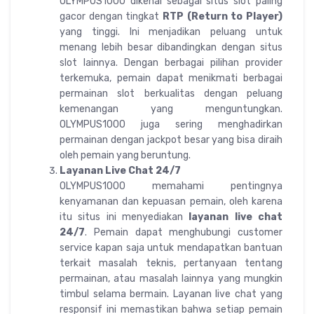
OLYMPUS1000 dikenal sebagai situs slot paling
gacor dengan tingkat
RTP (Return to Player)
yang tinggi. Ini menjadikan peluang untuk
menang lebih besar dibandingkan dengan situs
slot lainnya. Dengan berbagai pilihan provider
terkemuka, pemain dapat menikmati berbagai
permainan slot berkualitas dengan peluang
kemenangan yang menguntungkan.
OLYMPUS1000 juga sering menghadirkan
permainan dengan jackpot besar yang bisa diraih
oleh pemain yang beruntung.
Layanan Live Chat 24/7
OLYMPUS1000 memahami pentingnya
kenyamanan dan kepuasan pemain, oleh karena
itu situs ini menyediakan
layanan live chat
24/7
. Pemain dapat menghubungi customer
service kapan saja untuk mendapatkan bantuan
terkait masalah teknis, pertanyaan tentang
permainan, atau masalah lainnya yang mungkin
timbul selama bermain. Layanan live chat yang
responsif ini memastikan bahwa setiap pemain