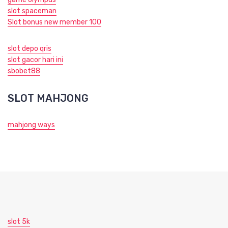
slot spaceman
Slot bonus new member 100
slot depo qris
slot gacor hari ini
sbobet88
SLOT MAHJONG
mahjong ways
slot 5k