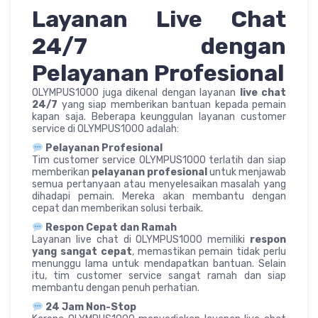
Layanan Live Chat
24/7 dengan
Pelayanan Profesional
OLYMPUS1000 juga dikenal dengan layanan
live chat
24/7
yang siap memberikan bantuan kepada pemain
kapan saja. Beberapa keunggulan layanan customer
service di OLYMPUS1000 adalah:
Pelayanan Profesional
Tim customer service OLYMPUS1000 terlatih dan siap
memberikan
pelayanan profesional
untuk menjawab
semua pertanyaan atau menyelesaikan masalah yang
dihadapi pemain. Mereka akan membantu dengan
cepat dan memberikan solusi terbaik.
Respon Cepat dan Ramah
Layanan live chat di OLYMPUS1000 memiliki
respon
yang sangat cepat
, memastikan pemain tidak perlu
menunggu lama untuk mendapatkan bantuan. Selain
itu, tim customer service sangat ramah dan siap
membantu dengan penuh perhatian.
24 Jam Non-Stop