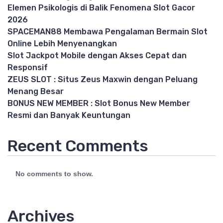
Elemen Psikologis di Balik Fenomena Slot Gacor
2026
SPACEMAN88 Membawa Pengalaman Bermain Slot
Online Lebih Menyenangkan
Slot Jackpot Mobile dengan Akses Cepat dan
Responsif
ZEUS SLOT : Situs Zeus Maxwin dengan Peluang
Menang Besar
BONUS NEW MEMBER : Slot Bonus New Member
Resmi dan Banyak Keuntungan
Recent Comments
No comments to show.
Archives