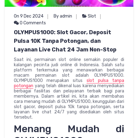
On 9 Dec 2024
By admin
Slot
0 Comments
OLYMPUS1000: Slot Gacor, Deposit
Pulsa 10K Tanpa Potongan, dan
Layanan Live Chat 24 Jam Non-Stop
Saat ini, permainan slot online semakin populer di
kalangan pecinta judi online di Indonesia. Salah satu
platform terkemuka yang menawarkan berbagai
macam permainan slot adalah OLYMPUS1000.
OLYMPUS1000 merupakan situs
slot pulsa tanpa
potongan
yang telah dikenal luas karena menyediakan
berbagai fasilitas dan pelayanan terbaik bagi para
membernya. Dalam artikel ini, kita akan membahas
cara menang mudah di OLYMPUS1000, keunggulan dari
slot gacor, deposit pulsa 10k tanpa potongan, serta
layanan live chat 24/7 yang disediakan oleh situs
tersebut.
Menang Mudah di