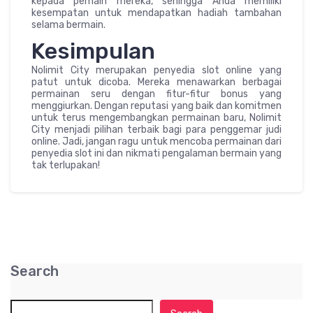
kepada pemain mereka, sehingga Anda memiliki
kesempatan untuk mendapatkan hadiah tambahan
selama bermain.
Kesimpulan
Nolimit City merupakan penyedia slot online yang
patut untuk dicoba. Mereka menawarkan berbagai
permainan seru dengan fitur-fitur bonus yang
menggiurkan. Dengan reputasi yang baik dan komitmen
untuk terus mengembangkan permainan baru, Nolimit
City menjadi pilihan terbaik bagi para penggemar judi
online. Jadi, jangan ragu untuk mencoba permainan dari
penyedia slot ini dan nikmati pengalaman bermain yang
tak terlupakan!
Search