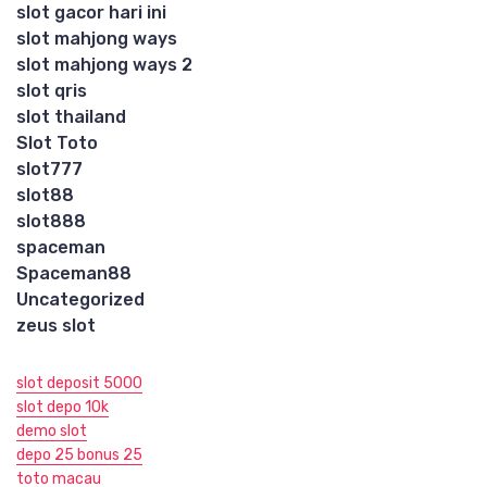
slot gacor hari ini
slot mahjong ways
slot mahjong ways 2
slot qris
slot thailand
Slot Toto
slot777
slot88
slot888
spaceman
Spaceman88
Uncategorized
zeus slot
slot deposit 5000
slot depo 10k
demo slot
depo 25 bonus 25
toto macau