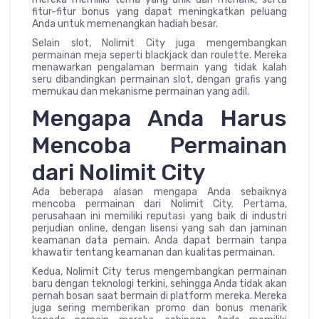
fitur-fitur bonus yang dapat meningkatkan peluang
Anda untuk memenangkan hadiah besar.
Selain slot, Nolimit City juga mengembangkan
permainan meja seperti blackjack dan roulette. Mereka
menawarkan pengalaman bermain yang tidak kalah
seru dibandingkan permainan slot, dengan grafis yang
memukau dan mekanisme permainan yang adil.
Mengapa Anda Harus
Mencoba Permainan
dari Nolimit City
Ada beberapa alasan mengapa Anda sebaiknya
mencoba permainan dari Nolimit City. Pertama,
perusahaan ini memiliki reputasi yang baik di industri
perjudian online, dengan lisensi yang sah dan jaminan
keamanan data pemain. Anda dapat bermain tanpa
khawatir tentang keamanan dan kualitas permainan.
Kedua, Nolimit City terus mengembangkan permainan
baru dengan teknologi terkini, sehingga Anda tidak akan
pernah bosan saat bermain di platform mereka. Mereka
juga sering memberikan promo dan bonus menarik