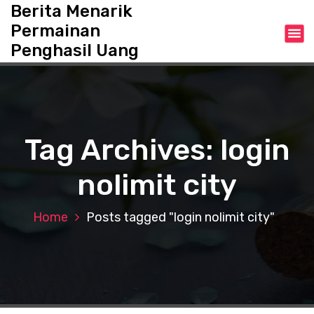
S
Berita Menarik
k
Permainan
i
Penghasil Uang
p
t
o
c
o
n
Tag Archives: login
t
e
nolimit city
n
t
Home
Posts tagged "login nolimit city"