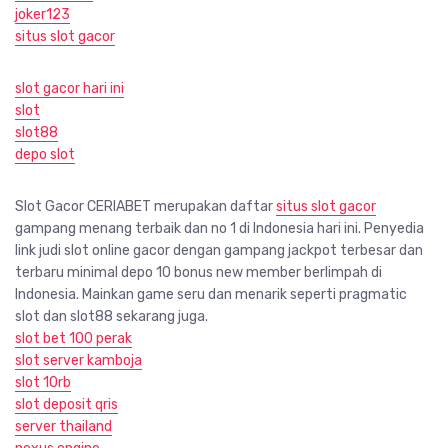
joker123
situs slot gacor
slot gacor hari ini
slot
slot88
depo slot
Slot Gacor CERIABET merupakan daftar
situs slot gacor
gampang menang terbaik dan no 1 di Indonesia hari ini. Penyedia
link judi slot online gacor dengan gampang jackpot terbesar dan
terbaru minimal depo 10 bonus new member berlimpah di
Indonesia. Mainkan game seru dan menarik seperti pragmatic
slot dan slot88 sekarang juga.
slot bet 100 perak
slot server kamboja
slot 10rb
slot deposit qris
server thailand