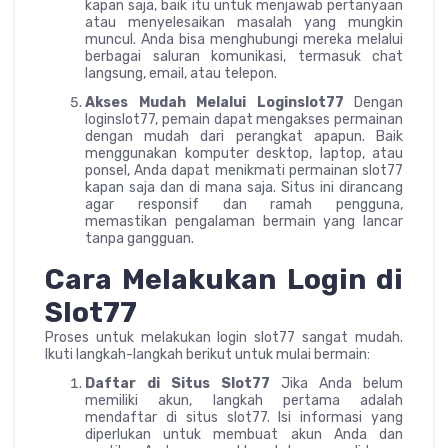
kapan saja, baik itu untuk menjawab pertanyaan
atau menyelesaikan masalah yang mungkin
muncul. Anda bisa menghubungi mereka melalui
berbagai saluran komunikasi, termasuk chat
langsung, email, atau telepon.
Akses Mudah Melalui Loginslot77
Dengan
loginslot77, pemain dapat mengakses permainan
dengan mudah dari perangkat apapun. Baik
menggunakan komputer desktop, laptop, atau
ponsel, Anda dapat menikmati permainan slot77
kapan saja dan di mana saja. Situs ini dirancang
agar responsif dan ramah pengguna,
memastikan pengalaman bermain yang lancar
tanpa gangguan.
Cara Melakukan Login di
Slot77
Proses untuk melakukan login slot77 sangat mudah.
Ikuti langkah-langkah berikut untuk mulai bermain:
Daftar di Situs Slot77
Jika Anda belum
memiliki akun, langkah pertama adalah
mendaftar di situs slot77. Isi informasi yang
diperlukan untuk membuat akun Anda dan