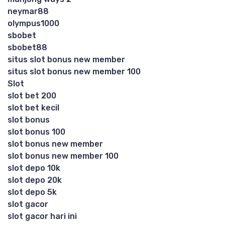
neymar88
olympus1000
sbobet
sbobet88
situs slot bonus new member
situs slot bonus new member 100
Slot
slot bet 200
slot bet kecil
slot bonus
slot bonus 100
slot bonus new member
slot bonus new member 100
slot depo 10k
slot depo 20k
slot depo 5k
slot gacor
slot gacor hari ini