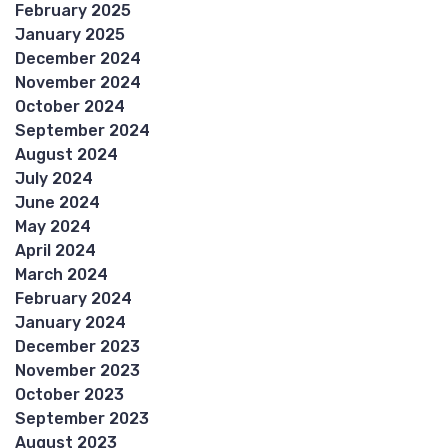
February 2025
January 2025
December 2024
November 2024
October 2024
September 2024
August 2024
July 2024
June 2024
May 2024
April 2024
March 2024
February 2024
January 2024
December 2023
November 2023
October 2023
September 2023
August 2023