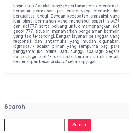
Login slot77 adalah langkah pertama untuk menikmati
berbagai permainan judi online yang menarik dan
berkualitas tinggi. Dengan kecepatan transaksi yang
luar biasa, permainan yang menghibur seperti slot77
dan slot777, serta peluang untuk memenangkan slot
gacor 777, situs ini menawarkan pengalaman bermain
yang tak tertandingi. Dengan layanan pelanggan yang
responsif dan antarmuka yang mudah digunakan,
loginslot77 adalah pilihan yang sempurna bagi para
penggemar judi online. Jadi, tunggu apa lagi? Segera
daftar, login slot77, dan mulai bermain untuk meraih
kemenangan besar di slot77 sekarang juga!
Search
Search