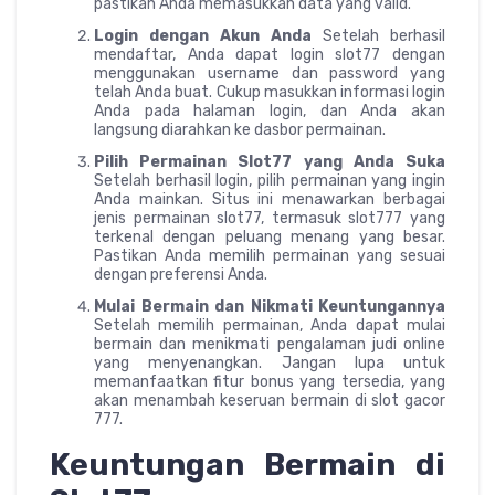
pastikan Anda memasukkan data yang valid.
Login dengan Akun Anda
Setelah berhasil
mendaftar, Anda dapat login slot77 dengan
menggunakan username dan password yang
telah Anda buat. Cukup masukkan informasi login
Anda pada halaman login, dan Anda akan
langsung diarahkan ke dasbor permainan.
Pilih Permainan Slot77 yang Anda Suka
Setelah berhasil login, pilih permainan yang ingin
Anda mainkan. Situs ini menawarkan berbagai
jenis permainan slot77, termasuk slot777 yang
terkenal dengan peluang menang yang besar.
Pastikan Anda memilih permainan yang sesuai
dengan preferensi Anda.
Mulai Bermain dan Nikmati Keuntungannya
Setelah memilih permainan, Anda dapat mulai
bermain dan menikmati pengalaman judi online
yang menyenangkan. Jangan lupa untuk
memanfaatkan fitur bonus yang tersedia, yang
akan menambah keseruan bermain di slot gacor
777.
Keuntungan Bermain di