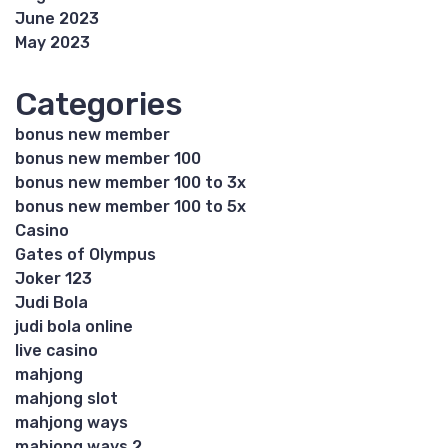
June 2023
May 2023
Categories
bonus new member
bonus new member 100
bonus new member 100 to 3x
bonus new member 100 to 5x
Casino
Gates of Olympus
Joker 123
Judi Bola
judi bola online
live casino
mahjong
mahjong slot
mahjong ways
mahjong ways 2