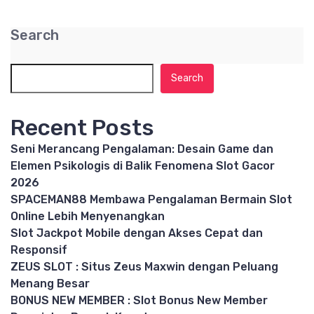
Search
Search
Recent Posts
Seni Merancang Pengalaman: Desain Game dan
Elemen Psikologis di Balik Fenomena Slot Gacor
2026
SPACEMAN88 Membawa Pengalaman Bermain Slot
Online Lebih Menyenangkan
Slot Jackpot Mobile dengan Akses Cepat dan
Responsif
ZEUS SLOT : Situs Zeus Maxwin dengan Peluang
Menang Besar
BONUS NEW MEMBER : Slot Bonus New Member