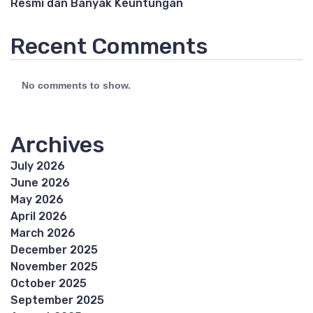
Resmi dan Banyak Keuntungan
Recent Comments
No comments to show.
Archives
July 2026
June 2026
May 2026
April 2026
March 2026
December 2025
November 2025
October 2025
September 2025