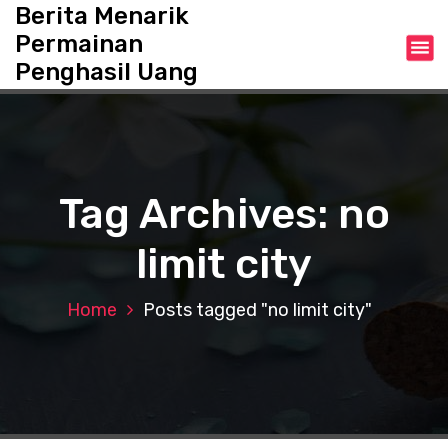
S
Berita Menarik
k
Permainan
i
Penghasil Uang
p
t
o
c
o
n
Tag Archives: no
t
e
limit city
n
t
Home
Posts tagged "no limit city"