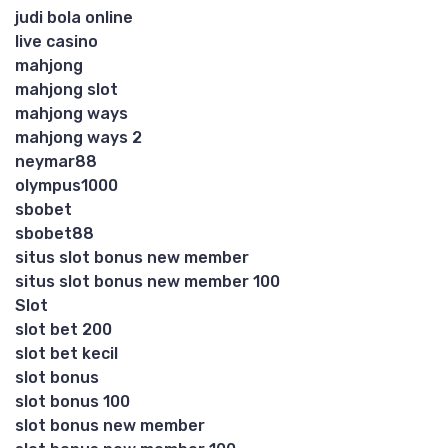
judi bola online
live casino
mahjong
mahjong slot
mahjong ways
mahjong ways 2
neymar88
olympus1000
sbobet
sbobet88
situs slot bonus new member
situs slot bonus new member 100
Slot
slot bet 200
slot bet kecil
slot bonus
slot bonus 100
slot bonus new member