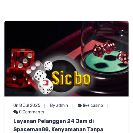
On 8 Jul 2025
By admin
live casino
0 Comments
Layanan Pelanggan 24 Jam di
Spaceman88, Kenyamanan Tanpa