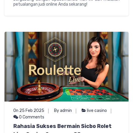
petualangan judi online Anda sekarang!
On 25 Feb 2025
By admin
live casino
0 Comments
Rahasia Sukses Bermain Sicbo Rolet