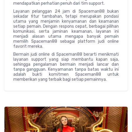
mendapatkan perhatian penuh dari tim support.
Layanan pelanggan 24 jam di Spaceman88 bukan
sekadar fitur tambahan, tetapi merupakan pondasi
utama yang menjamin kenyamanan dan keamanan
setiap pemain. Dengan respons cepat, berbagai pilihan
komunikasi, serta jaminan keamanan, layanan ini
menjadi alasan utama mengapa banyak pemain
memilih Spaceman88 sebagai platform judi online
favorit mereka.
Bermain judi online di Spaceman88 berarti menikmati
layanan support yang siap membantu kapan saja,
sehingga pengalaman bermain menjadi lancar dan
tanpa gangguan. Kenyamanan tanpa batas waktu ini
adalah bukti komitmen Spaceman88 untuk
memberikan yang terbaik bagi setiap pemainnya.