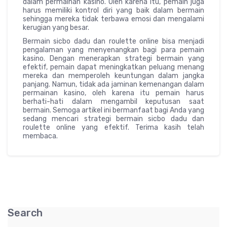
dalam permainan kasino. Oleh karena itu, pemain juga
harus memiliki kontrol diri yang baik dalam bermain
sehingga mereka tidak terbawa emosi dan mengalami
kerugian yang besar.
Bermain sicbo dadu dan roulette online bisa menjadi
pengalaman yang menyenangkan bagi para pemain
kasino. Dengan menerapkan strategi bermain yang
efektif, pemain dapat meningkatkan peluang menang
mereka dan memperoleh keuntungan dalam jangka
panjang. Namun, tidak ada jaminan kemenangan dalam
permainan kasino, oleh karena itu pemain harus
berhati-hati dalam mengambil keputusan saat
bermain. Semoga artikel ini bermanfaat bagi Anda yang
sedang mencari strategi bermain sicbo dadu dan
roulette online yang efektif. Terima kasih telah
membaca.
Search