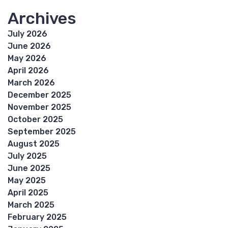
Archives
July 2026
June 2026
May 2026
April 2026
March 2026
December 2025
November 2025
October 2025
September 2025
August 2025
July 2025
June 2025
May 2025
April 2025
March 2025
February 2025