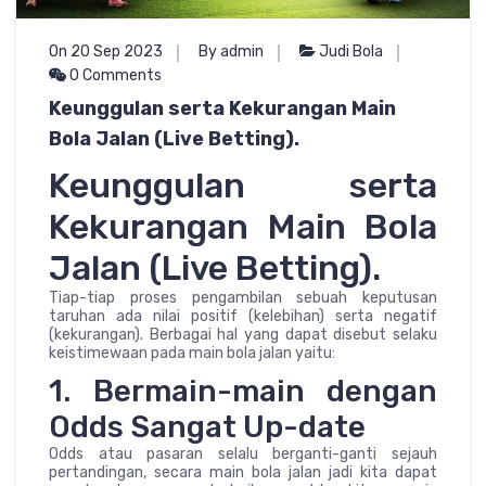
On 20 Sep 2023
By admin
Judi Bola
0 Comments
Keunggulan serta Kekurangan Main
Bola Jalan (Live Betting).
Keunggulan serta
Kekurangan Main Bola
Jalan (Live Betting).
Tiap-tiap proses pengambilan sebuah keputusan
taruhan ada nilai positif (kelebihan) serta negatif
(kekurangan). Berbagai hal yang dapat disebut selaku
keistimewaan pada main bola jalan yaitu:
1. Bermain-main dengan
Odds Sangat Up-date
Odds atau pasaran selalu berganti-ganti sejauh
pertandingan, secara main bola jalan jadi kita dapat