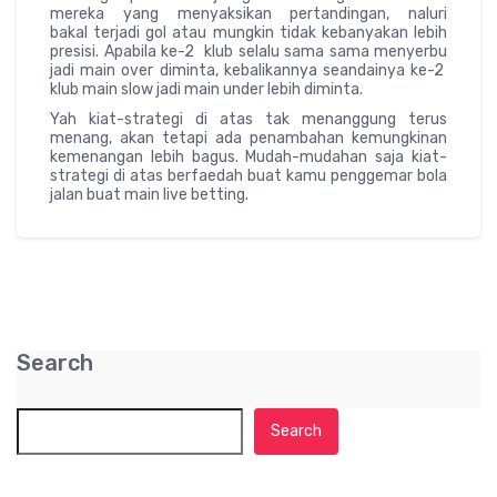
mereka yang menyaksikan pertandingan, naluri
bakal terjadi gol atau mungkin tidak kebanyakan lebih
presisi. Apabila ke-2 klub selalu sama sama menyerbu
jadi main over diminta, kebalikannya seandainya ke-2
klub main slow jadi main under lebih diminta.
Yah kiat-strategi di atas tak menanggung terus
menang, akan tetapi ada penambahan kemungkinan
kemenangan lebih bagus. Mudah-mudahan saja kiat-
strategi di atas berfaedah buat kamu penggemar bola
jalan buat main live betting.
Search
Search