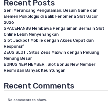
Recent Posts
Seni Merancang Pengalaman: Desain Game dan
Elemen Psikologis di Balik Fenomena Slot Gacor
2026
SPACEMAN88 Membawa Pengalaman Bermain Slot
Online Lebih Menyenangkan
Slot Jackpot Mobile dengan Akses Cepat dan
Responsif
ZEUS SLOT : Situs Zeus Maxwin dengan Peluang
Menang Besar
BONUS NEW MEMBER : Slot Bonus New Member
Resmi dan Banyak Keuntungan
Recent Comments
No comments to show.