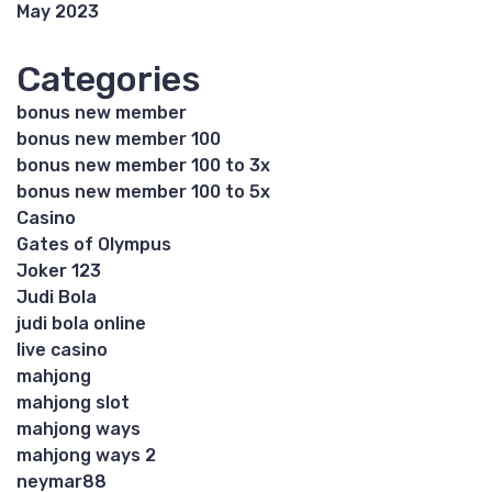
May 2023
Categories
bonus new member
bonus new member 100
bonus new member 100 to 3x
bonus new member 100 to 5x
Casino
Gates of Olympus
Joker 123
Judi Bola
judi bola online
live casino
mahjong
mahjong slot
mahjong ways
mahjong ways 2
neymar88