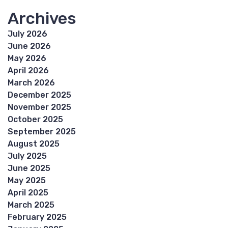
Archives
July 2026
June 2026
May 2026
April 2026
March 2026
December 2025
November 2025
October 2025
September 2025
August 2025
July 2025
June 2025
May 2025
April 2025
March 2025
February 2025