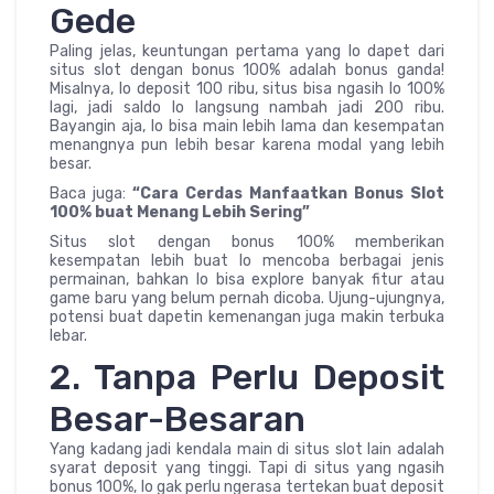
Gede
Paling jelas, keuntungan pertama yang lo dapet dari
situs slot dengan bonus 100% adalah bonus ganda!
Misalnya, lo deposit 100 ribu, situs bisa ngasih lo 100%
lagi, jadi saldo lo langsung nambah jadi 200 ribu.
Bayangin aja, lo bisa main lebih lama dan kesempatan
menangnya pun lebih besar karena modal yang lebih
besar.
Baca juga:
“Cara Cerdas Manfaatkan Bonus Slot
100% buat Menang Lebih Sering”
Situs slot dengan bonus 100% memberikan
kesempatan lebih buat lo mencoba berbagai jenis
permainan, bahkan lo bisa explore banyak fitur atau
game baru yang belum pernah dicoba. Ujung-ujungnya,
potensi buat dapetin kemenangan juga makin terbuka
lebar.
2. Tanpa Perlu Deposit
Besar-Besaran
Yang kadang jadi kendala main di situs slot lain adalah
syarat deposit yang tinggi. Tapi di situs yang ngasih
bonus 100%, lo gak perlu ngerasa tertekan buat deposit