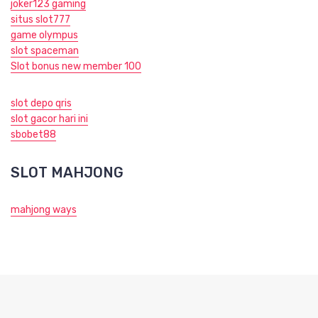
joker123 gaming
situs slot777
game olympus
slot spaceman
Slot bonus new member 100
slot depo qris
slot gacor hari ini
sbobet88
SLOT MAHJONG
mahjong ways