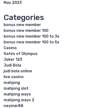
May 2023
Categories
bonus new member
bonus new member 100
bonus new member 100 to 3x
bonus new member 100 to 5x
Casino
Gates of Olympus
Joker 123
Judi Bola
judi bola online
live casino
mahjong
mahjong slot
mahjong ways
mahjong ways 2
neymar88