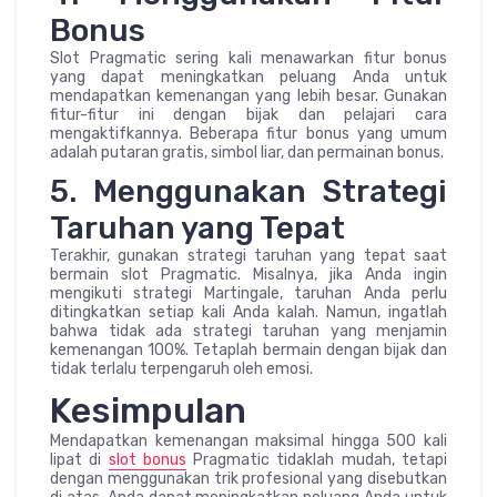
Bonus
Slot Pragmatic sering kali menawarkan fitur bonus
yang dapat meningkatkan peluang Anda untuk
mendapatkan kemenangan yang lebih besar. Gunakan
fitur-fitur ini dengan bijak dan pelajari cara
mengaktifkannya. Beberapa fitur bonus yang umum
adalah putaran gratis, simbol liar, dan permainan bonus.
5. Menggunakan Strategi
Taruhan yang Tepat
Terakhir, gunakan strategi taruhan yang tepat saat
bermain slot Pragmatic. Misalnya, jika Anda ingin
mengikuti strategi Martingale, taruhan Anda perlu
ditingkatkan setiap kali Anda kalah. Namun, ingatlah
bahwa tidak ada strategi taruhan yang menjamin
kemenangan 100%. Tetaplah bermain dengan bijak dan
tidak terlalu terpengaruh oleh emosi.
Kesimpulan
Mendapatkan kemenangan maksimal hingga 500 kali
lipat di
slot bonus
Pragmatic tidaklah mudah, tetapi
dengan menggunakan trik profesional yang disebutkan