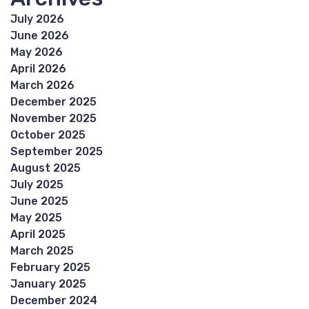
July 2026
June 2026
May 2026
April 2026
March 2026
December 2025
November 2025
October 2025
September 2025
August 2025
July 2025
June 2025
May 2025
April 2025
March 2025
February 2025
January 2025
December 2024