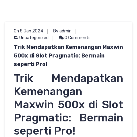
On 8 Jan 2024
By admin
Uncategorized
0 Comments
Trik Mendapatkan Kemenangan Maxwin
500x di Slot Pragmatic: Bermain
seperti Pro!
Trik Mendapatkan
Kemenangan
Maxwin 500x di Slot
Pragmatic: Bermain
seperti Pro!