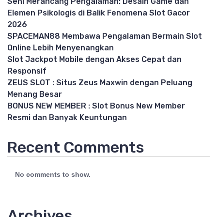
Seni Merancang Pengalaman: Desain Game dan
Elemen Psikologis di Balik Fenomena Slot Gacor
2026
SPACEMAN88 Membawa Pengalaman Bermain Slot
Online Lebih Menyenangkan
Slot Jackpot Mobile dengan Akses Cepat dan
Responsif
ZEUS SLOT : Situs Zeus Maxwin dengan Peluang
Menang Besar
BONUS NEW MEMBER : Slot Bonus New Member
Resmi dan Banyak Keuntungan
Recent Comments
No comments to show.
Archives