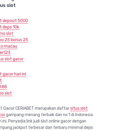
us slot
ot deposit 5000
ot depo 10k
mo slot
po 25 bonus 25
to macau
ker123
us slot gacor
t gacor hari ini
t
ot88
po slot
ot Gacor CERIABET merupakan daftar
situs slot
cor
gampang menang terbaik dan no 1 di Indonesia
i ini. Penyedia link judi slot online gacor dengan
mpang jackpot terbesar dan terbaru minimal depo