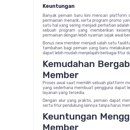
Keuntungan
Banyak pemain baru kini mencari platform 
permainan menarik, serta program promo yan
satu hal yang sering menjadi perhatian adal
sebuah program yang memberikan kesemp
permainan dengan lebih nyaman sejak awal be
Bonus new member menjadi salah satu fasili
tambahan bagi pemain yang baru melakukan
dapat lebih mudah menjelajahi berbagai fitur 
Kemudahan Bergab
Member
Proses awal saat memilih sebuah platform me
yang sederhana membuat pengguna dapat l
layanan yang tersedia.
Dengan alur yang praktis, pemain dapat me
serta fitur pendukung lainnya tanpa harus men
Keuntungan Mengg
Member