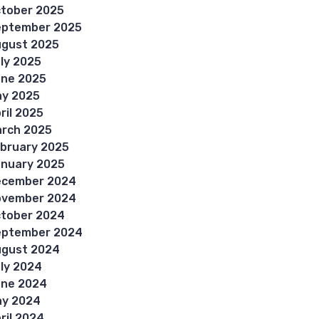
tober 2025
eptember 2025
gust 2025
ly 2025
ne 2025
y 2025
ril 2025
rch 2025
bruary 2025
nuary 2025
ecember 2024
ovember 2024
tober 2024
eptember 2024
gust 2024
ly 2024
ne 2024
y 2024
ril 2024