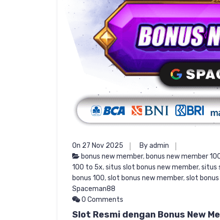
On 27 Nov 2025
By admin
bonus new member
,
bonus new member 10
100 to 5x
,
situs slot bonus new member
,
situs
bonus 100
,
slot bonus new member
,
slot bonu
Spaceman88
0 Comments
Slot Resmi dengan Bonus New M