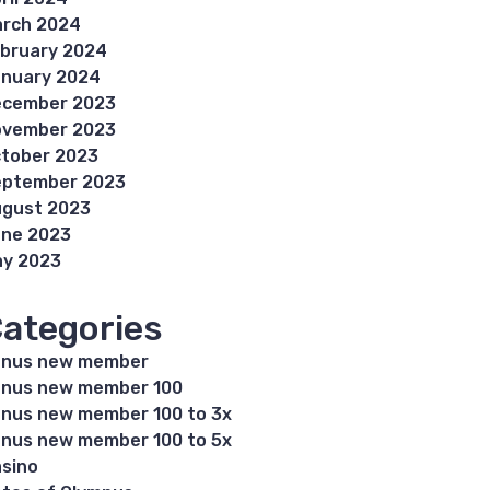
rch 2024
bruary 2024
nuary 2024
ecember 2023
ovember 2023
tober 2023
eptember 2023
gust 2023
ne 2023
y 2023
ategories
onus new member
nus new member 100
nus new member 100 to 3x
nus new member 100 to 5x
sino