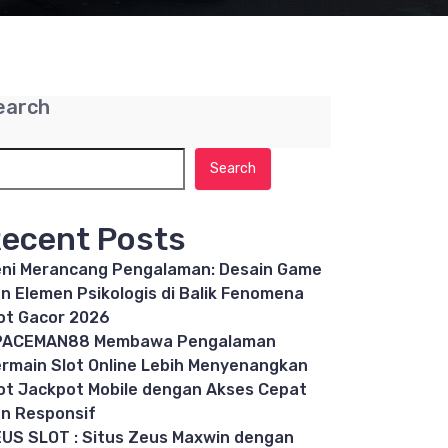
earch
Search
ecent Posts
ni Merancang Pengalaman: Desain Game
n Elemen Psikologis di Balik Fenomena
ot Gacor 2026
PACEMAN88 Membawa Pengalaman
rmain Slot Online Lebih Menyenangkan
ot Jackpot Mobile dengan Akses Cepat
n Responsif
US SLOT : Situs Zeus Maxwin dengan