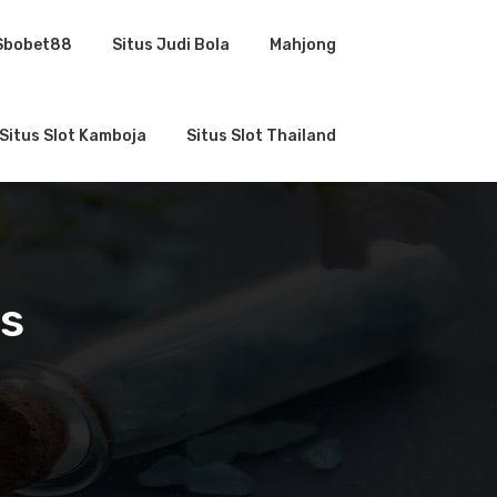
Sbobet88
Situs Judi Bola
Mahjong
Situs Slot Kamboja
Situs Slot Thailand
us