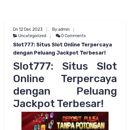
On 12 Dec 2023
By admin
Uncategorized
0 Comments
Slot777: Situs Slot Online Terpercaya
dengan Peluang Jackpot Terbesar!
Slot777: Situs Slot
Online Terpercaya
dengan Peluang
Jackpot Terbesar!