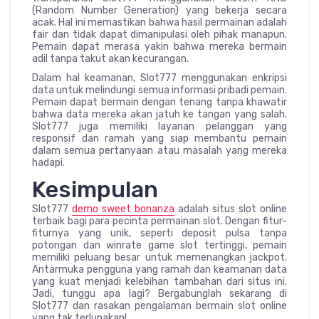
(Random Number Generation) yang bekerja secara
acak. Hal ini memastikan bahwa hasil permainan adalah
fair dan tidak dapat dimanipulasi oleh pihak manapun.
Pemain dapat merasa yakin bahwa mereka bermain
adil tanpa takut akan kecurangan.
Dalam hal keamanan, Slot777 menggunakan enkripsi
data untuk melindungi semua informasi pribadi pemain.
Pemain dapat bermain dengan tenang tanpa khawatir
bahwa data mereka akan jatuh ke tangan yang salah.
Slot777 juga memiliki layanan pelanggan yang
responsif dan ramah yang siap membantu pemain
dalam semua pertanyaan atau masalah yang mereka
hadapi.
Kesimpulan
Slot777
demo sweet bonanza
adalah situs slot online
terbaik bagi para pecinta permainan slot. Dengan fitur-
fiturnya yang unik, seperti deposit pulsa tanpa
potongan dan winrate game slot tertinggi, pemain
memiliki peluang besar untuk memenangkan jackpot.
Antarmuka pengguna yang ramah dan keamanan data
yang kuat menjadi kelebihan tambahan dari situs ini.
Jadi, tunggu apa lagi? Bergabunglah sekarang di
Slot777 dan rasakan pengalaman bermain slot online
yang tak terlupakan!