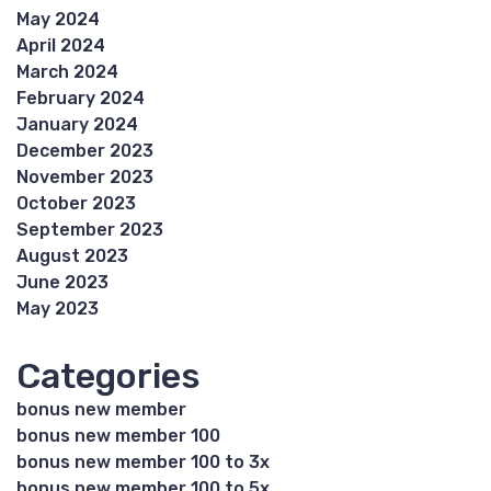
May 2024
April 2024
March 2024
February 2024
January 2024
December 2023
November 2023
October 2023
September 2023
August 2023
June 2023
May 2023
Categories
bonus new member
bonus new member 100
bonus new member 100 to 3x
bonus new member 100 to 5x