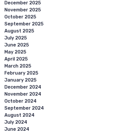
December 2025
November 2025
October 2025
September 2025
August 2025
July 2025
June 2025
May 2025
April 2025
March 2025
February 2025
January 2025
December 2024
November 2024
October 2024
September 2024
August 2024
July 2024
June 2024