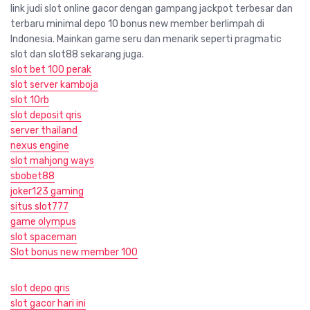
link judi slot online gacor dengan gampang jackpot terbesar dan
terbaru minimal depo 10 bonus new member berlimpah di
Indonesia. Mainkan game seru dan menarik seperti pragmatic
slot dan slot88 sekarang juga.
slot bet 100 perak
slot server kamboja
slot 10rb
slot deposit qris
server thailand
nexus engine
slot mahjong ways
sbobet88
joker123 gaming
situs slot777
game olympus
slot spaceman
Slot bonus new member 100
slot depo qris
slot gacor hari ini