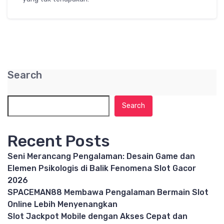
Search
Search
Recent Posts
Seni Merancang Pengalaman: Desain Game dan
Elemen Psikologis di Balik Fenomena Slot Gacor
2026
SPACEMAN88 Membawa Pengalaman Bermain Slot
Online Lebih Menyenangkan
Slot Jackpot Mobile dengan Akses Cepat dan