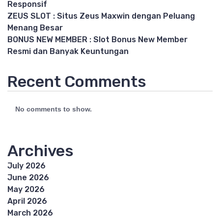
Responsif
ZEUS SLOT : Situs Zeus Maxwin dengan Peluang
Menang Besar
BONUS NEW MEMBER : Slot Bonus New Member
Resmi dan Banyak Keuntungan
Recent Comments
No comments to show.
Archives
July 2026
June 2026
May 2026
April 2026
March 2026