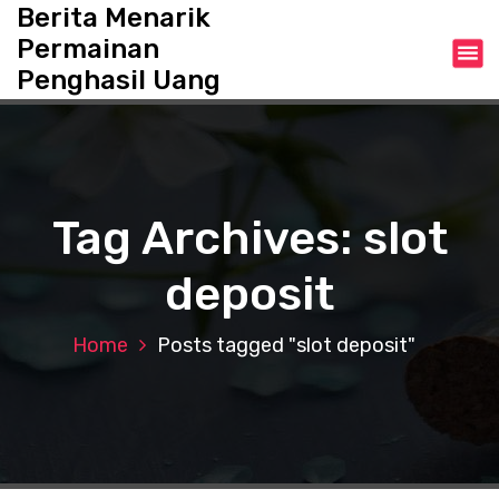
S
Berita Menarik
k
Permainan
i
Penghasil Uang
p
t
o
c
o
n
Tag Archives: slot
t
e
deposit
n
t
Home
Posts tagged "slot deposit"