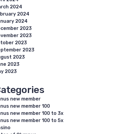
rch 2024
bruary 2024
nuary 2024
ecember 2023
ovember 2023
tober 2023
eptember 2023
gust 2023
ne 2023
y 2023
ategories
onus new member
nus new member 100
nus new member 100 to 3x
nus new member 100 to 5x
sino