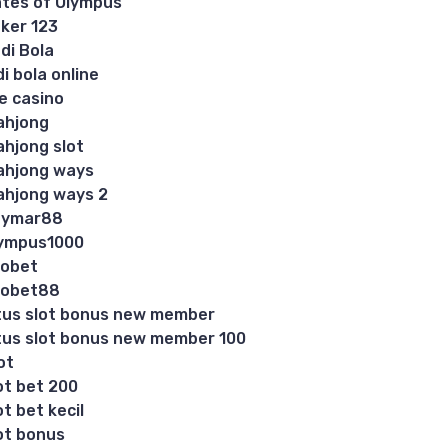
tes of Olympus
ker 123
di Bola
di bola online
ve casino
ahjong
hjong slot
hjong ways
hjong ways 2
eymar88
ympus1000
obet
bobet88
tus slot bonus new member
tus slot bonus new member 100
ot
ot bet 200
ot bet kecil
ot bonus