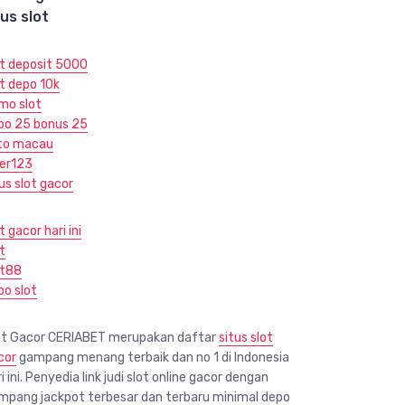
us slot
ot deposit 5000
ot depo 10k
mo slot
po 25 bonus 25
to macau
ker123
us slot gacor
t gacor hari ini
t
ot88
po slot
ot Gacor CERIABET merupakan daftar
situs slot
cor
gampang menang terbaik dan no 1 di Indonesia
i ini. Penyedia link judi slot online gacor dengan
mpang jackpot terbesar dan terbaru minimal depo