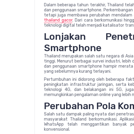
Dalam beberapa tahun terakhir, Thailand tela
dan penggunaan smartphone. Perkembangan i
tetapi juga membawa perubahan mendalam d
thailand gacor
. Dari cara berkomunikasi hingg
teknologi digital telah menjadi katalisator tra
Lonjakan Pene
Smartphone
Thailand merupakan salah satu negara di Asia
tinggi. Menurut berbagai survei industri, lebih 
dan penggunaan smartphone hampir merata d
yang sebelumnya kurang terlayani.
Pertumbuhan ini didorong oleh beberapa fakt
peningkatan infrastruktur jaringan, serta ke
teknologi 4G, dan belakangan ini 5G, jug
memungkinkan pengalaman online yang lebih m
Perubahan Pola Ko
Salah satu dampak paling nyata dari penetra
masyarakat Thailand berkomunikasi. Aplikas
WhatsApp telah menggantikan banyak pe
konvensional.