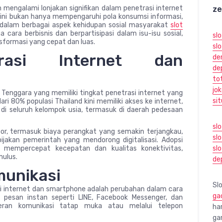
h mengalami lonjakan signifikan dalam penetrasi internet
ze
ni bukan hanya mempengaruhi pola konsumsi informasi,
alam berbagai aspek kehidupan sosial masyarakat
slot
a cara berbisnis dan berpartisipasi dalam isu-isu sosial,
sl
nsformasi yang cepat dan luas.
sl
trasi Internet dan
de
de
to
jo
 Tenggara yang memiliki tingkat penetrasi internet yang
sit
dari 80% populasi Thailand kini memiliki akses ke internet,
i seluruh kelompok usia, termasuk di daerah pedesaan
slo
or, termasuk biaya perangkat yang semakin terjangkau,
slo
bijakan pemerintah yang mendorong digitalisasi. Adopsi
a mempercepat kecepatan dan kualitas konektivitas,
sl
ulus.
de
munikasi
Sl
si internet dan smartphone adalah perubahan dalam cara
ga
i pesan instan seperti LINE, Facebook Messenger, dan
ran komunikasi tatap muka atau melalui telepon
har
ga