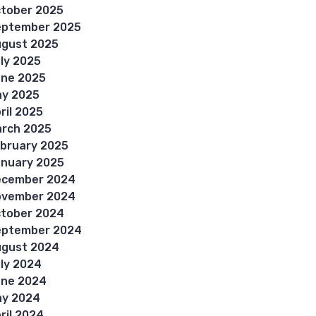
tober 2025
eptember 2025
gust 2025
ly 2025
ne 2025
y 2025
ril 2025
rch 2025
bruary 2025
nuary 2025
ecember 2024
ovember 2024
tober 2024
eptember 2024
gust 2024
ly 2024
ne 2024
y 2024
ril 2024