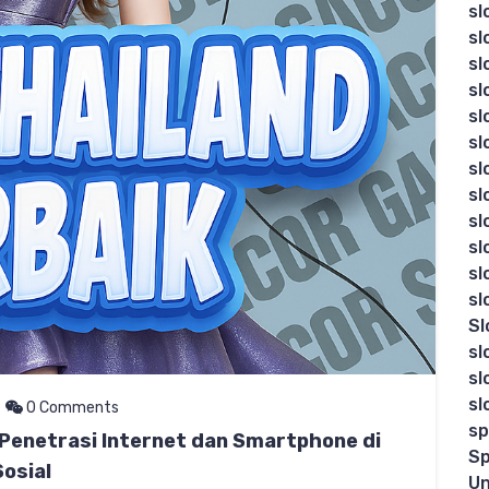
sl
sl
sl
sl
sl
sl
sl
sl
sl
sl
sl
sl
Sl
sl
sl
sl
0 Comments
s
Penetrasi Internet dan Smartphone di
S
osial
Un