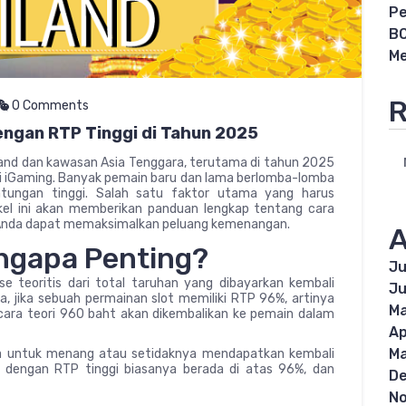
Pe
BO
Me
R
0 Comments
engan RTP Tinggi di Tahun 2025
iland dan kawasan Asia Tenggara, terutama di tahun 2025
 iGaming. Banyak pemain baru dan lama berlomba-lomba
ungan tinggi. Salah satu faktor utama yang harus
ikel ini akan memberikan panduan lengkap tentang cara
r Anda dapat memaksimalkan peluang kemenangan.
A
ngapa Penting?
Ju
e teoritis dari total taruhan yang dibayarkan kembali
Ju
, jika sebuah permainan slot memiliki RTP 96%, artinya
Ma
ecara teori 960 baht akan dikembalikan ke pemain dalam
Ap
Ma
a untuk menang atau setidaknya mendapatkan kembali
ot dengan RTP tinggi biasanya berada di atas 96%, dan
D
N