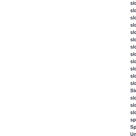
sl
sl
sl
sl
sl
sl
sl
sl
sl
sl
sl
sl
Sl
sl
sl
sl
s
S
Un