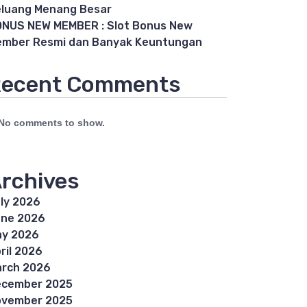
luang Menang Besar
NUS NEW MEMBER : Slot Bonus New
mber Resmi dan Banyak Keuntungan
ecent Comments
No comments to show.
rchives
ly 2026
ne 2026
y 2026
ril 2026
rch 2026
ecember 2025
ovember 2025