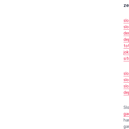
ze
sl
sl
de
de
to
jo
sit
slo
slo
sl
de
Sl
ga
har
ga