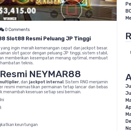
Pe
BO
Me
0 Comments
R
R88 Slot88 Resmi Peluang JP Tinggi
in yang ingin meraih kemenangan cepat dan jackpot besar.
nan slot gacor dengan peluang JP tinggi, sistem stabil,
aran memberikan kesempatan menang optimal, membuat
 hambatan teknis.
8 Resmi NEYMAR88
A
multiplier
, dan
jackpot internal
. Sistem RNG menjamin
Ju
ver resmi memastikan permainan tetap lancar dan bebas
ik menambah keseruan setiap sesi bermain.
Ju
Ma
Ini
Ap
:
Ma
D
ingkatkan keuntungan
N