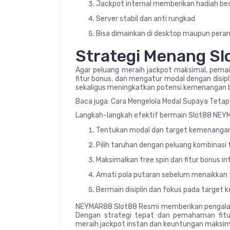
Jackpot internal memberikan hadiah bes
Server stabil dan anti rungkad
Bisa dimainkan di desktop maupun pera
Strategi Menang Sl
Agar peluang meraih jackpot maksimal, pem
fitur bonus, dan mengatur modal dengan disi
sekaligus meningkatkan potensi kemenangan b
Baca juga: Cara Mengelola Modal Supaya Teta
Langkah-langkah efektif bermain Slot88 NEY
Tentukan modal dan target kemenanga
Pilih taruhan dengan peluang kombinasi 
Maksimalkan free spin dan fitur bonus in
Amati pola putaran sebelum menaikkan
Bermain disiplin dan fokus pada target
NEYMAR88 Slot88 Resmi memberikan pengalaman
Dengan strategi tepat dan pemahaman fitu
meraih jackpot instan dan keuntungan maksim