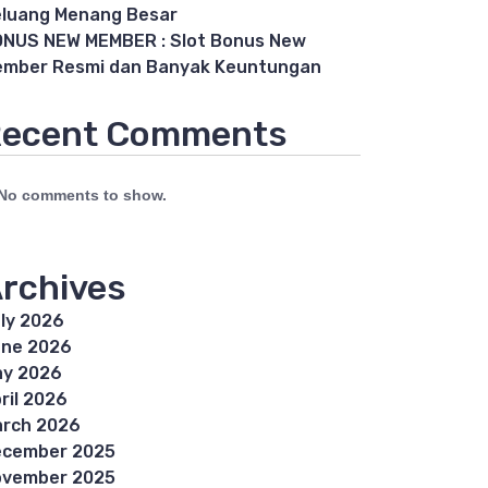
luang Menang Besar
NUS NEW MEMBER : Slot Bonus New
mber Resmi dan Banyak Keuntungan
ecent Comments
No comments to show.
rchives
ly 2026
ne 2026
y 2026
ril 2026
rch 2026
ecember 2025
ovember 2025