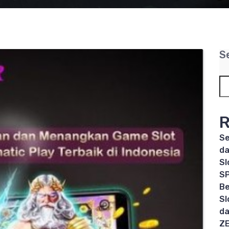
S
R
Se
da
Sl
S
Be
Sl
da
ZE