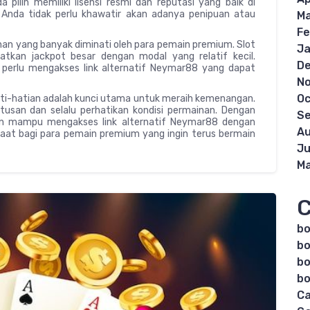
pilih memiliki lisensi resmi dan reputasi yang baik di
, Anda tidak perlu khawatir akan adanya penipuan atau
Ma
Fe
nan yang banyak diminati oleh para pemain premium. Slot
Ja
kan jackpot besar dengan modal yang relatif kecil.
D
 perlu mengakses link alternatif Neymar88 yang dapat
N
Oc
ati-hatian adalah kunci utama untuk meraih kemenangan.
usan dan selalu perhatikan kondisi permainan. Dengan
S
akan mampu mengakses link alternatif Neymar88 dengan
Au
aat bagi para pemain premium yang ingin terus bermain
Ju
Ma
C
b
bo
bo
bo
Ca