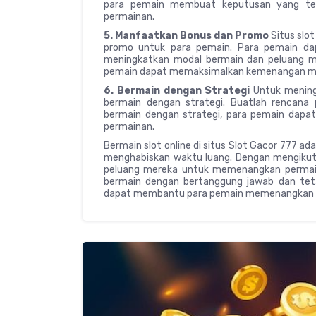
para pemain membuat keputusan yang te
permainan.
5. Manfaatkan Bonus dan Promo
Situs slo
promo untuk para pemain. Para pemain d
meningkatkan modal bermain dan peluang 
pemain dapat memaksimalkan kemenangan mere
6. Bermain dengan Strategi
Untuk mening
bermain dengan strategi. Buatlah rencan
bermain dengan strategi, para pemain da
permainan.
Bermain slot online di situs Slot Gacor 777
menghabiskan waktu luang. Dengan mengikuti 
peluang mereka untuk memenangkan permaina
bermain dengan bertanggung jawab dan tetap
dapat membantu para pemain memenangkan perm