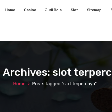
Home
Casino
Judi Bola
Slot
Sitemap
 Archives: slot terper
Home
Posts tagged "slot terpercaya"