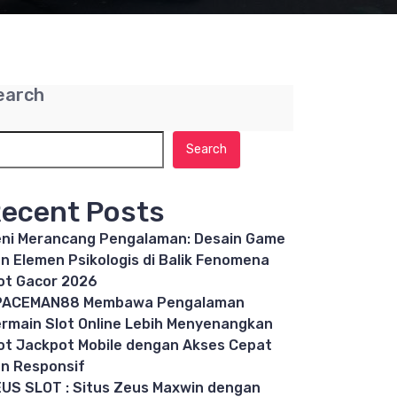
earch
Search
ecent Posts
ni Merancang Pengalaman: Desain Game
n Elemen Psikologis di Balik Fenomena
ot Gacor 2026
PACEMAN88 Membawa Pengalaman
rmain Slot Online Lebih Menyenangkan
ot Jackpot Mobile dengan Akses Cepat
n Responsif
US SLOT : Situs Zeus Maxwin dengan