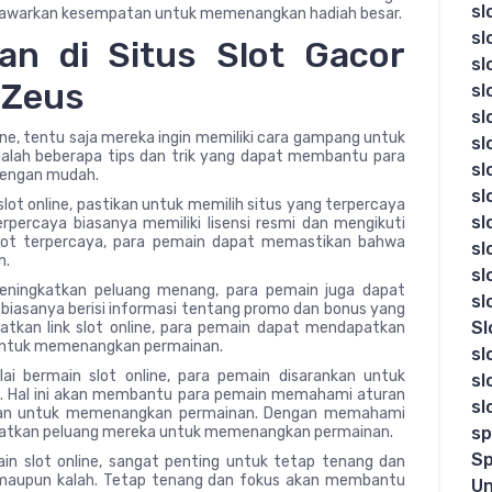
sl
awarkan kesempatan untuk memenangkan hadiah besar.
sl
n di Situs Slot Gacor
sl
 Zeus
sl
sl
ine, tentu saja mereka ingin memiliki cara gampang untuk
sl
adalah beberapa tips dan trik yang dapat membantu para
sl
dengan mudah.
sl
lot online, pastikan untuk memilih situs yang terpercaya
sl
terpercaya biasanya memiliki lisensi resmi dan mengikuti
 slot terpercaya, para pemain dapat memastikan bahwa
sl
n.
sl
ningkatkan peluang menang, para pemain juga dapat
sl
ne biasanya berisi informasi tentang promo dan bonus yang
Sl
atkan link slot online, para pemain dapat mendapatkan
 untuk memenangkan permainan.
sl
 bermain slot online, para pemain disarankan untuk
sl
lu. Hal ini akan membantu para pemain memahami aturan
sl
akan untuk memenangkan permainan. Dengan memahami
gkatkan peluang mereka untuk memenangkan permainan.
s
S
n slot online, sangat penting untuk tetap tenang dan
maupun kalah. Tetap tenang dan fokus akan membantu
Un