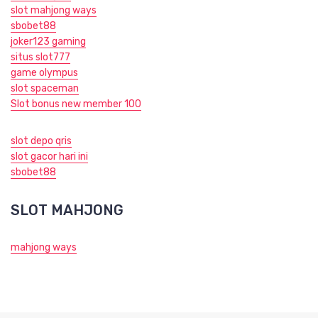
slot mahjong ways
sbobet88
joker123 gaming
situs slot777
game olympus
slot spaceman
Slot bonus new member 100
slot depo qris
slot gacor hari ini
sbobet88
SLOT MAHJONG
mahjong ways