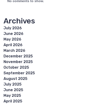
No comments to show.
Archives
July 2026
June 2026
May 2026
April 2026
March 2026
December 2025
November 2025
October 2025
September 2025
August 2025
July 2025
June 2025
May 2025
April 2025