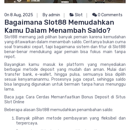
On 8 Aug, 2025
By admin
Slot
0 Comments
Bagaimana Slot88 Memudahkan
Kamu Dalam Menambah Saldo?
Slot88 memang jadi pilihan banyak pemain karena kemudahan
yang ditawarkan dalam menambah saldo. Ceritanya bukan cuma
soal transaksi cepat, tapi bagaimana sistem dan fitur di Slot88
benar-benar mendukung agar pemain bisa fokus main tanpa
repot.
Bayangkan kamu masuk ke platform yang menyediakan
berbagai metode deposit yang mudah dan aman. Mulai dari
transfer bank, e-wallet, hingga pulsa, semuanya bisa dipilih
sesuai kenyamananmu. Prosesnya juga cepat, sehingga saldo
bisa langsung digunakan untuk bermain tanpa harus menunggu
lama.
Baca juga: Cara Cerdas Memanfaatkan Bonus Deposit di Situs
Slot Online
Beberapa alasan Slot88 memudahkan penambahan saldo:
Banyak pilihan metode pembayaran yang fleksibel dan
terpercaya.