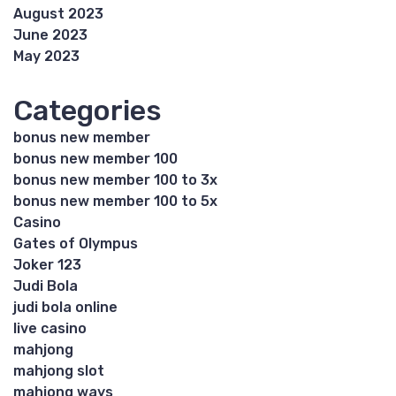
August 2023
June 2023
May 2023
Categories
bonus new member
bonus new member 100
bonus new member 100 to 3x
bonus new member 100 to 5x
Casino
Gates of Olympus
Joker 123
Judi Bola
judi bola online
live casino
mahjong
mahjong slot
mahjong ways