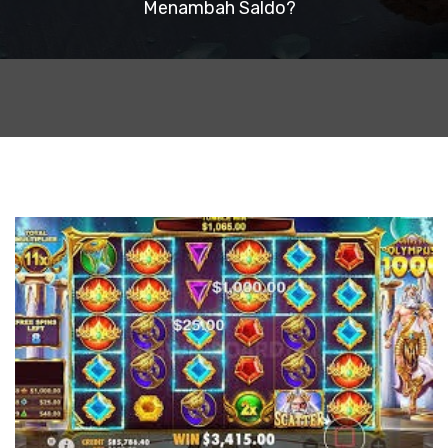
Menambah Saldo?