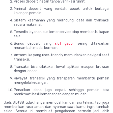
Proses deposit instan tanpa verifikasi rumit.
Minimal deposit yang rendah, cocok untuk berbagai
kalangan pemain.
Sistem keamanan yang melindungi data dan transaksi
secara maksimal.
Tersedia layanan customer service siap membantu kapan
saja.
Bonus deposit yang
slot gacor
sering ditawarkan
menambah modal bermain.
Antarmuka yang user-friendly memudahkan navigasi saat
transaksi.
Transaksi bisa dilakukan lewat aplikasi maupun browser
dengan lancar.
Riwayat transaksi yang transparan membantu pemain
mengelola keuangan.
Penarikan dana juga cepat, sehingga pemain bisa
menikmati hasil kemenangan dengan mudah.
Jadi, Slot88 tidak hanya memudahkan dari sisi teknis, tapi juga
memberikan rasa aman dan nyaman saat kamu ingin tambah
saldo. Semua ini membuat pengalaman bermain jadi lebih