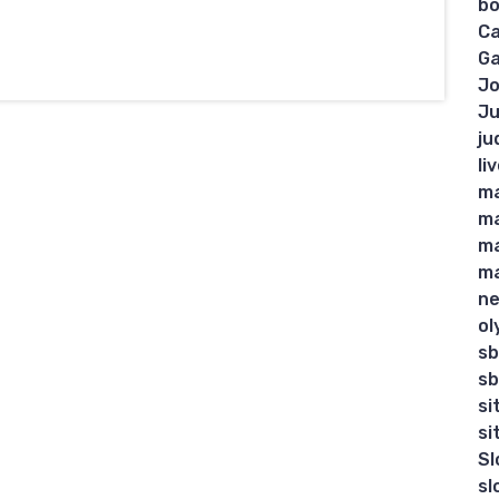
bo
Ca
Ga
Jo
Ju
ju
li
m
ma
ma
ma
n
ol
sb
s
si
si
Sl
sl