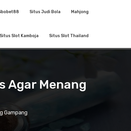
Sbobet88
Situs Judi Bola
Mahjong
Situs Slot Kamboja
Situs Slot Thailand
us Agar Menang
ang Gampang