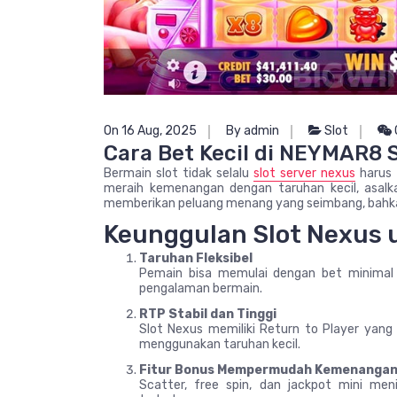
On 16 Aug, 2025
By admin
Slot
Cara Bet Kecil di NEYMAR8
Bermain slot tidak selalu
slot server nexus
harus 
meraih kemenangan dengan taruhan kecil, asalka
memberikan peluang menang yang seimbang, bahka
Keunggulan Slot Nexus u
Taruhan Fleksibel
Pemain bisa memulai dengan bet minimal
pengalaman bermain.
RTP Stabil dan Tinggi
Slot Nexus memiliki Return to Player yang
menggunakan taruhan kecil.
Fitur Bonus Mempermudah Kemenanga
Scatter, free spin, dan jackpot mini me