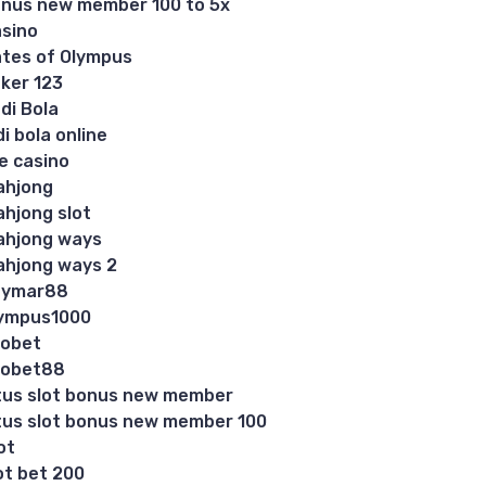
nus new member 100 to 5x
sino
tes of Olympus
ker 123
di Bola
di bola online
ve casino
ahjong
hjong slot
hjong ways
hjong ways 2
eymar88
ympus1000
obet
bobet88
tus slot bonus new member
tus slot bonus new member 100
ot
ot bet 200