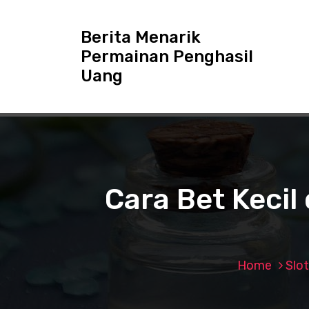
S
k
Berita Menarik
i
p
Permainan Penghasil
t
Uang
o
c
o
n
t
e
n
Cara Bet Keci
t
Home
Slot