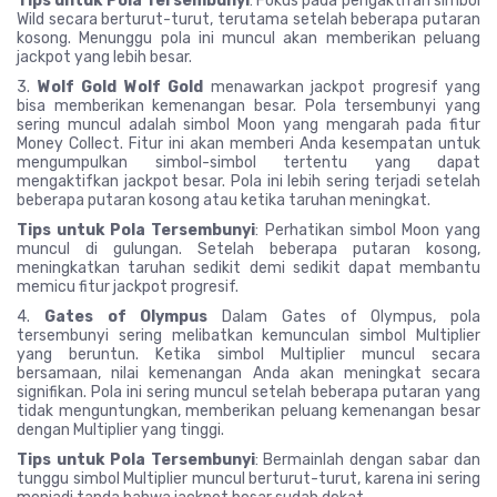
Tips untuk Pola Tersembunyi
: Fokus pada pengaktifan simbol
Wild secara berturut-turut, terutama setelah beberapa putaran
kosong. Menunggu pola ini muncul akan memberikan peluang
jackpot yang lebih besar.
3.
Wolf Gold Wolf Gold
menawarkan jackpot progresif yang
bisa memberikan kemenangan besar. Pola tersembunyi yang
sering muncul adalah simbol Moon yang mengarah pada fitur
Money Collect. Fitur ini akan memberi Anda kesempatan untuk
mengumpulkan simbol-simbol tertentu yang dapat
mengaktifkan jackpot besar. Pola ini lebih sering terjadi setelah
beberapa putaran kosong atau ketika taruhan meningkat.
Tips untuk Pola Tersembunyi
: Perhatikan simbol Moon yang
muncul di gulungan. Setelah beberapa putaran kosong,
meningkatkan taruhan sedikit demi sedikit dapat membantu
memicu fitur jackpot progresif.
4.
Gates of Olympus
Dalam Gates of Olympus, pola
tersembunyi sering melibatkan kemunculan simbol Multiplier
yang beruntun. Ketika simbol Multiplier muncul secara
bersamaan, nilai kemenangan Anda akan meningkat secara
signifikan. Pola ini sering muncul setelah beberapa putaran yang
tidak menguntungkan, memberikan peluang kemenangan besar
dengan Multiplier yang tinggi.
Tips untuk Pola Tersembunyi
: Bermainlah dengan sabar dan
tunggu simbol Multiplier muncul berturut-turut, karena ini sering