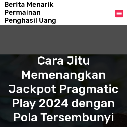
S
Berita Menarik
k
Permainan
i
Penghasil Uang
p
t
o
c
o
n
Cara Jitu
t
e
Memenangkan
n
t
Jackpot Pragmatic
Play 2024 dengan
Pola Tersembunyi