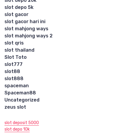
slot depo 20k
slot depo 5k
slot gacor
slot gacor hari ini
slot mahjong ways
slot mahjong ways 2
slot qris
slot thailand
Slot Toto
slot777
slot88
slot888
spaceman
Spaceman88
Uncategorized
zeus slot
slot deposit 5000
slot depo 10k