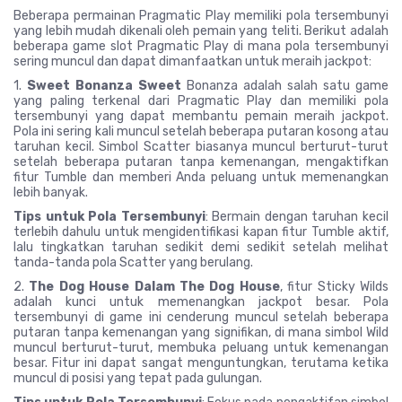
Beberapa permainan Pragmatic Play memiliki pola tersembunyi
yang lebih mudah dikenali oleh pemain yang teliti. Berikut adalah
beberapa game slot Pragmatic Play di mana pola tersembunyi
sering muncul dan dapat dimanfaatkan untuk meraih jackpot:
1.
Sweet Bonanza Sweet
Bonanza adalah salah satu game
yang paling terkenal dari Pragmatic Play dan memiliki pola
tersembunyi yang dapat membantu pemain meraih jackpot.
Pola ini sering kali muncul setelah beberapa putaran kosong atau
taruhan kecil. Simbol Scatter biasanya muncul berturut-turut
setelah beberapa putaran tanpa kemenangan, mengaktifkan
fitur Tumble dan memberi Anda peluang untuk memenangkan
lebih banyak.
Tips untuk Pola Tersembunyi
: Bermain dengan taruhan kecil
terlebih dahulu untuk mengidentifikasi kapan fitur Tumble aktif,
lalu tingkatkan taruhan sedikit demi sedikit setelah melihat
tanda-tanda pola Scatter yang berulang.
2.
The Dog House Dalam The Dog House
, fitur Sticky Wilds
adalah kunci untuk memenangkan jackpot besar. Pola
tersembunyi di game ini cenderung muncul setelah beberapa
putaran tanpa kemenangan yang signifikan, di mana simbol Wild
muncul berturut-turut, membuka peluang untuk kemenangan
besar. Fitur ini dapat sangat menguntungkan, terutama ketika
muncul di posisi yang tepat pada gulungan.