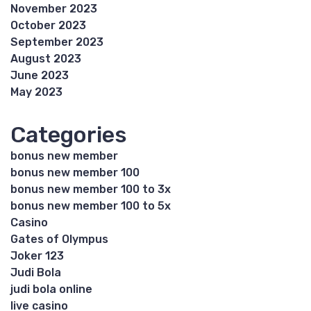
November 2023
October 2023
September 2023
August 2023
June 2023
May 2023
Categories
bonus new member
bonus new member 100
bonus new member 100 to 3x
bonus new member 100 to 5x
Casino
Gates of Olympus
Joker 123
Judi Bola
judi bola online
live casino