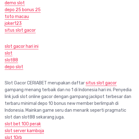
demo slot
depo 25 bonus 25
toto macau
joker123
situs slot gacor
slot gacor hari ini
slot
slot88
depo slot
Slot Gacor CERIABET merupakan daftar
situs slot gacor
gampang menang terbaik dan no 1 di Indonesia hari ini. Penyedia
link judi slot online gacor dengan gampang jackpot terbesar dan
terbaru minimal depo 10 bonus new member berlimpah di
Indonesia. Mainkan game seru dan menarik seperti pragmatic
slot dan slot88 sekarang juga.
slot bet 100 perak
slot server kamboja
slot 10rb