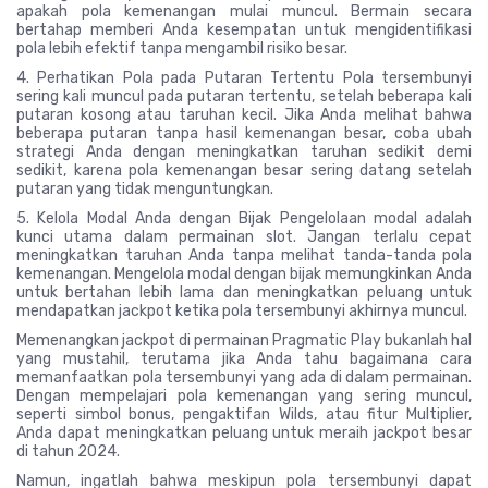
apakah pola kemenangan mulai muncul. Bermain secara
bertahap memberi Anda kesempatan untuk mengidentifikasi
pola lebih efektif tanpa mengambil risiko besar.
4. Perhatikan Pola pada Putaran Tertentu Pola tersembunyi
sering kali muncul pada putaran tertentu, setelah beberapa kali
putaran kosong atau taruhan kecil. Jika Anda melihat bahwa
beberapa putaran tanpa hasil kemenangan besar, coba ubah
strategi Anda dengan meningkatkan taruhan sedikit demi
sedikit, karena pola kemenangan besar sering datang setelah
putaran yang tidak menguntungkan.
5. Kelola Modal Anda dengan Bijak Pengelolaan modal adalah
kunci utama dalam permainan slot. Jangan terlalu cepat
meningkatkan taruhan Anda tanpa melihat tanda-tanda pola
kemenangan. Mengelola modal dengan bijak memungkinkan Anda
untuk bertahan lebih lama dan meningkatkan peluang untuk
mendapatkan jackpot ketika pola tersembunyi akhirnya muncul.
Memenangkan jackpot di permainan Pragmatic Play bukanlah hal
yang mustahil, terutama jika Anda tahu bagaimana cara
memanfaatkan pola tersembunyi yang ada di dalam permainan.
Dengan mempelajari pola kemenangan yang sering muncul,
seperti simbol bonus, pengaktifan Wilds, atau fitur Multiplier,
Anda dapat meningkatkan peluang untuk meraih jackpot besar
di tahun 2024.
Namun, ingatlah bahwa meskipun pola tersembunyi dapat