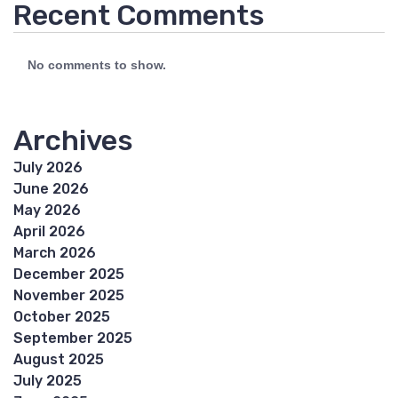
Recent Comments
No comments to show.
Archives
July 2026
June 2026
May 2026
April 2026
March 2026
December 2025
November 2025
October 2025
September 2025
August 2025
July 2025