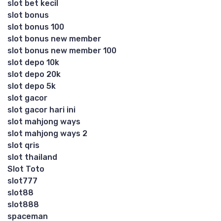
slot bet kecil
slot bonus
slot bonus 100
slot bonus new member
slot bonus new member 100
slot depo 10k
slot depo 20k
slot depo 5k
slot gacor
slot gacor hari ini
slot mahjong ways
slot mahjong ways 2
slot qris
slot thailand
Slot Toto
slot777
slot88
slot888
spaceman