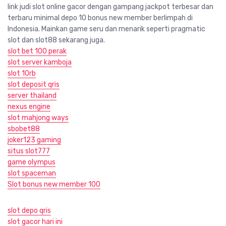
link judi slot online gacor dengan gampang jackpot terbesar dan
terbaru minimal depo 10 bonus new member berlimpah di
Indonesia. Mainkan game seru dan menarik seperti pragmatic
slot dan slot88 sekarang juga.
slot bet 100 perak
slot server kamboja
slot 10rb
slot deposit qris
server thailand
nexus engine
slot mahjong ways
sbobet88
joker123 gaming
situs slot777
game olympus
slot spaceman
Slot bonus new member 100
slot depo qris
slot gacor hari ini