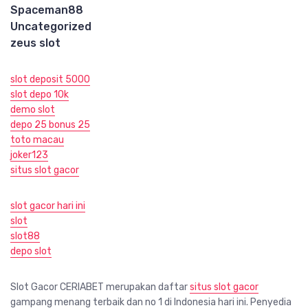
Spaceman88
Uncategorized
zeus slot
slot deposit 5000
slot depo 10k
demo slot
depo 25 bonus 25
toto macau
joker123
situs slot gacor
slot gacor hari ini
slot
slot88
depo slot
Slot Gacor CERIABET merupakan daftar
situs slot gacor
gampang menang terbaik dan no 1 di Indonesia hari ini. Penyedia