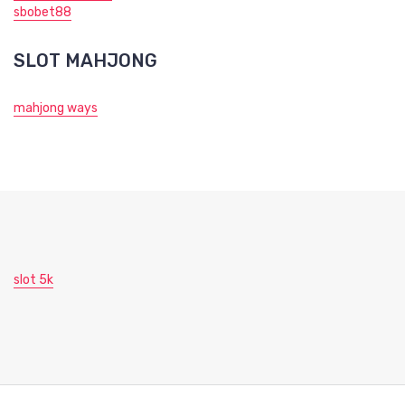
sbobet88
SLOT MAHJONG
mahjong ways
slot 5k