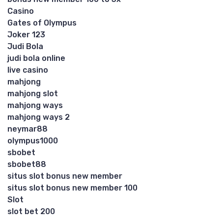
Casino
Gates of Olympus
Joker 123
Judi Bola
judi bola online
live casino
mahjong
mahjong slot
mahjong ways
mahjong ways 2
neymar88
olympus1000
sbobet
sbobet88
situs slot bonus new member
situs slot bonus new member 100
Slot
slot bet 200