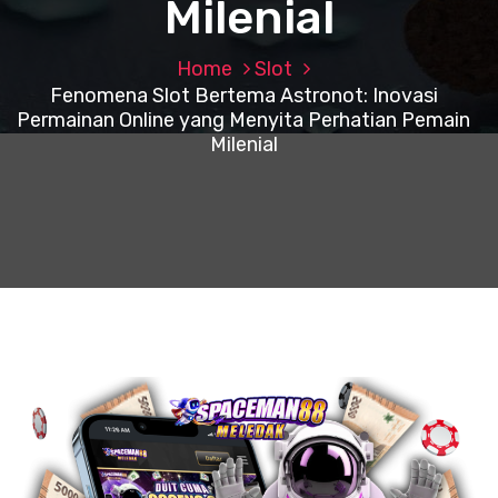
Milenial
Home
Slot
Fenomena Slot Bertema Astronot: Inovasi
Permainan Online yang Menyita Perhatian Pemain
Milenial