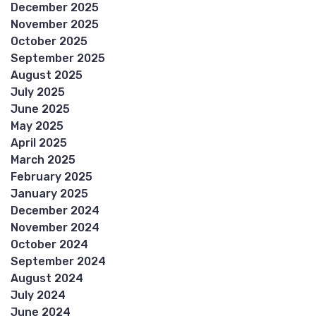
December 2025
November 2025
October 2025
September 2025
August 2025
July 2025
June 2025
May 2025
April 2025
March 2025
February 2025
January 2025
December 2024
November 2024
October 2024
September 2024
August 2024
July 2024
June 2024