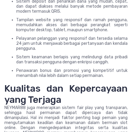
Sistem deposit dan penarikan dana yang mudah, cepat,
dan dapat diakses melalui banyak metode pembayaran
modern termasuk QRIS.
Tampilan website yang responsif dan ramah pengguna,
memudahkan akses dari berbagai perangkat seperti
komputer desktop, tablet, maupun smartphone.
Pelayanan pelanggan yang responsif dan tersedia selama
24 jam untuk menjawab berbagai pertanyaan dan kendala
pengguna.
Sistem keamanan berlapis yang melindungi data pribadi
dan transaksi pengguna dengan enkripsi canggih.
Penawaran bonus dan promosi yang kompetitif untuk
menambah nilai lebih dalam setiap permainan.
Kualitas dan Kepercayaan
yang Terjaga
NEYMAR88 juga menerapkan sistem fair play yang transparan,
sehingga hasil permainan dapat dipercaya dan tidak
dimanipulasi. Hal ini menjadi faktor penting bagi pemain yang
mengutamakan keadilan dan keamanan dalam bermain slot
online. Dengan mengedepankan integritas serta kualitas