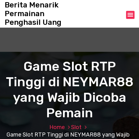
S
Berita Menarik
k
Permainan
i
Penghasil Uang
p
t
o
c
o
n
Game Slot RTP
t
e
Tinggi di NEYMAR88
n
t
yang Wajib Dicoba
Pemain
Home
Slot
Game Slot RTP Tinggi di NEYMAR88 yang Wajib