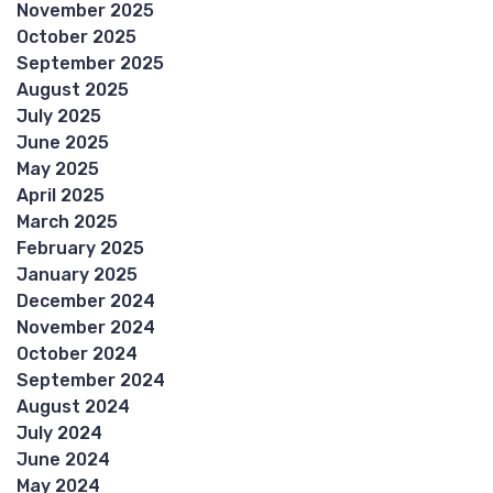
November 2025
October 2025
September 2025
August 2025
July 2025
June 2025
May 2025
April 2025
March 2025
February 2025
January 2025
December 2024
November 2024
October 2024
September 2024
August 2024
July 2024
June 2024
May 2024