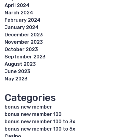
April 2024
March 2024
February 2024
January 2024
December 2023
November 2023
October 2023
September 2023
August 2023
June 2023
May 2023
Categories
bonus new member
bonus new member 100
bonus new member 100 to 3x
bonus new member 100 to 5x
Casino