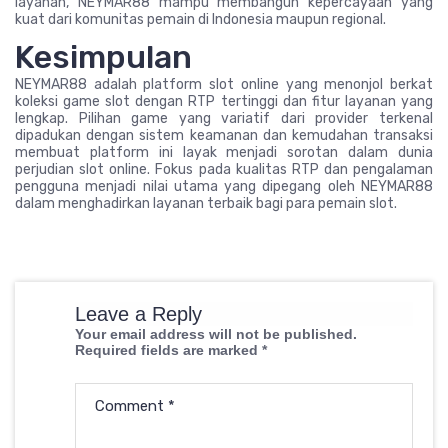
layanan, NEYMAR88 mampu membangun kepercayaan yang
kuat dari komunitas pemain di Indonesia maupun regional.
Kesimpulan
NEYMAR88 adalah platform slot online yang menonjol berkat
koleksi game slot dengan RTP tertinggi dan fitur layanan yang
lengkap. Pilihan game yang variatif dari provider terkenal
dipadukan dengan sistem keamanan dan kemudahan transaksi
membuat platform ini layak menjadi sorotan dalam dunia
perjudian slot online. Fokus pada kualitas RTP dan pengalaman
pengguna menjadi nilai utama yang dipegang oleh NEYMAR88
dalam menghadirkan layanan terbaik bagi para pemain slot.
Leave a Reply
Your email address will not be published.
Required fields are marked
*
Comment
*