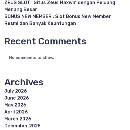
ZEUS SLOT : Situs Zeus Maxwin dengan Peluang
Menang Besar
BONUS NEW MEMBER : Slot Bonus New Member
Resmi dan Banyak Keuntungan
Recent Comments
No comments to show.
Archives
July 2026
June 2026
May 2026
April 2026
March 2026
December 2025