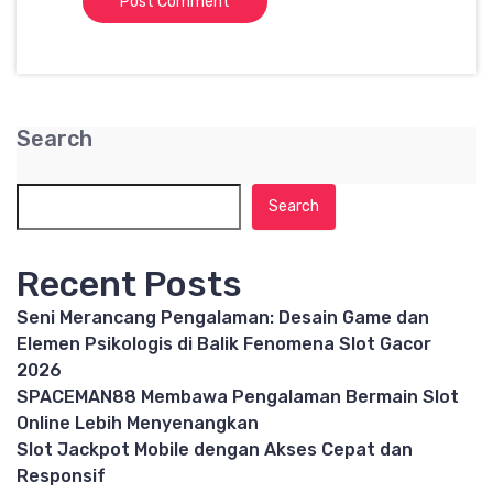
Search
Search
Recent Posts
Seni Merancang Pengalaman: Desain Game dan
Elemen Psikologis di Balik Fenomena Slot Gacor
2026
SPACEMAN88 Membawa Pengalaman Bermain Slot
Online Lebih Menyenangkan
Slot Jackpot Mobile dengan Akses Cepat dan
Responsif