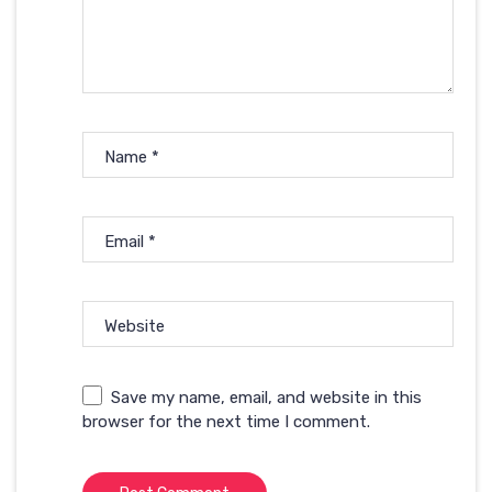
Name
*
Email
*
Website
Save my name, email, and website in this
browser for the next time I comment.