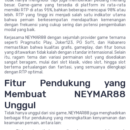
tidak hanya menghibur tapi juga memberikan peluang menang
besar. Game-game yang tersedia di platform ini rata-rata
memiliki RTP di atas 95%, bahkan beberapa mencapai 98% atau
lebih. RTP yang tinggi ini menjadi salah satu indikator utama
bahwa pemain berkesempatan mendapatkan kemenangan
dengan frekuensi yang cukup sering dan potensi pengembalian
modal yang baik.
Kerjasama NEYMAR88 dengan sejumlah provider game ternama
seperti Pragmatic Play, Joker123, PG Soft, dan Habanero
memastikan bahwa kualitas grafis, gameplay, dan fitur bonus
yang ditawarkan tidak kalah dengan standar internasional. Selain
itu, ragam tema dan variasi permainan slot yang disediakan
sangat beragam, mulai dari slot klasik, video slot, hingga slot
bertema petualangan dan fantasi, yang semuanya dilengkapi
dengan RTP optimal.
Fitur Pendukung yang
Membuat NEYMAR88
Unggul
Tidak hanya unggul dari sisi game, NEYMAR88 juga menghadirkan
berbagai fitur pendukung yang meningkatkan kenyamanan dan
keamanan pemain, antara lain: