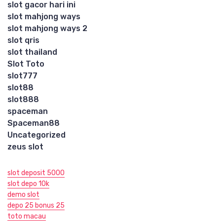
slot gacor hari ini
slot mahjong ways
slot mahjong ways 2
slot qris
slot thailand
Slot Toto
slot777
slot88
slot888
spaceman
Spaceman88
Uncategorized
zeus slot
slot deposit 5000
slot depo 10k
demo slot
depo 25 bonus 25
toto macau