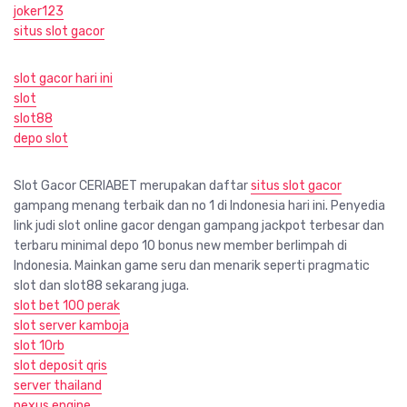
joker123
situs slot gacor
slot gacor hari ini
slot
slot88
depo slot
Slot Gacor CERIABET merupakan daftar
situs slot gacor
gampang menang terbaik dan no 1 di Indonesia hari ini. Penyedia
link judi slot online gacor dengan gampang jackpot terbesar dan
terbaru minimal depo 10 bonus new member berlimpah di
Indonesia. Mainkan game seru dan menarik seperti pragmatic
slot dan slot88 sekarang juga.
slot bet 100 perak
slot server kamboja
slot 10rb
slot deposit qris
server thailand
nexus engine