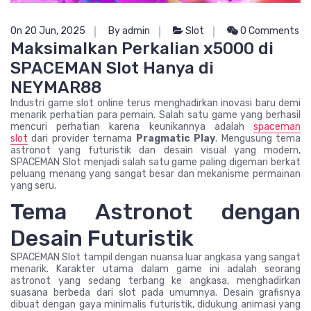
On 20 Jun, 2025
By admin
Slot
0 Comments
Maksimalkan Perkalian x5000 di
SPACEMAN Slot Hanya di
NEYMAR88
Industri game slot online terus menghadirkan inovasi baru demi
menarik perhatian para pemain. Salah satu game yang berhasil
mencuri perhatian karena keunikannya adalah
spaceman
slot
dari provider ternama
Pragmatic Play
. Mengusung tema
astronot yang futuristik dan desain visual yang modern,
SPACEMAN Slot menjadi salah satu game paling digemari berkat
peluang menang yang sangat besar dan mekanisme permainan
yang seru.
Tema Astronot dengan
Desain Futuristik
SPACEMAN Slot tampil dengan nuansa luar angkasa yang sangat
menarik. Karakter utama dalam game ini adalah seorang
astronot yang sedang terbang ke angkasa, menghadirkan
suasana berbeda dari slot pada umumnya. Desain grafisnya
dibuat dengan gaya minimalis futuristik, didukung animasi yang