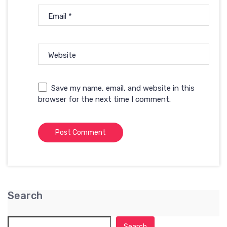
Email
*
Website
Save my name, email, and website in this
browser for the next time I comment.
Search
Search