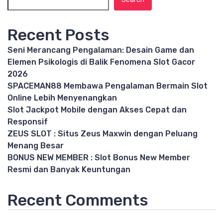
Recent Posts
Seni Merancang Pengalaman: Desain Game dan
Elemen Psikologis di Balik Fenomena Slot Gacor
2026
SPACEMAN88 Membawa Pengalaman Bermain Slot
Online Lebih Menyenangkan
Slot Jackpot Mobile dengan Akses Cepat dan
Responsif
ZEUS SLOT : Situs Zeus Maxwin dengan Peluang
Menang Besar
BONUS NEW MEMBER : Slot Bonus New Member
Resmi dan Banyak Keuntungan
Recent Comments