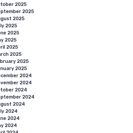
tober 2025
eptember 2025
gust 2025
ly 2025
ne 2025
y 2025
ril 2025
rch 2025
bruary 2025
nuary 2025
ecember 2024
ovember 2024
tober 2024
eptember 2024
gust 2024
ly 2024
ne 2024
y 2024
ril 2024