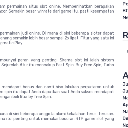
Pe
m permainan situs slot online. Memperlihatkan berapakah
BO
cor. Semakin besar winrate dari game itu, pasti kesempatan
Me
R
ermainan judi online. Di mana di sini beberapa sloter dapat
ang semakin lebih besar sampai 2x lipat. Fitur yang satu ini
agmatic Play.
mpunyai peran yang penting. Skema slot ini ialah sistem
 Sejumlah fitur itu mencakup Fast Spin, Buy Free Spin, Turbo
A
Ju
 mendapat bonus dan nanti bisa lakukan perputaran untuk
Ju
ree spin itu dapat Anda dapatkan saat Anda sukses mendapat
gan beli fitur by free Spin.
Ma
Ap
Ma
mana di sini beberapa anggota alami kekalahan terus-terusan.
D
arena itu, penting untuk memakai bocoran RTP game slot yang
N