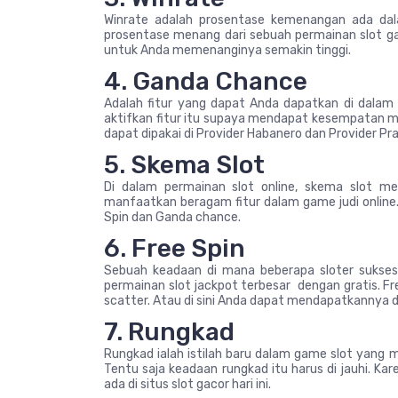
Winrate adalah prosentase kemenangan ada dala
prosentase menang dari sebuah permainan slot ga
untuk Anda memenanginya semakin tinggi.
4. Ganda Chance
Adalah fitur yang dapat Anda dapatkan di dalam p
aktifkan fitur itu supaya mendapat kesempatan men
dapat dipakai di Provider Habanero dan Provider Pr
5. Skema Slot
Di dalam permainan slot online, skema slot me
manfaatkan beragam fitur dalam game judi online.
Spin dan Ganda chance.
6. Free Spin
Sebuah keadaan di mana beberapa sloter sukses
permainan slot jackpot terbesar dengan gratis. F
scatter. Atau di sini Anda dapat mendapatkannya den
7. Rungkad
Rungkad ialah istilah baru dalam game slot yang 
Tentu saja keadaan rungkad itu harus di jauhi. K
ada di situs slot gacor hari ini.