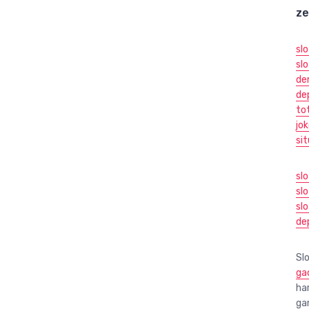
ze
sl
sl
de
de
to
jo
sit
slo
slo
sl
de
Sl
ga
har
ga