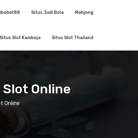
Sbobet88
Situs Judi Bola
Mahjong
Situs Slot Kamboja
Situs Slot Thailand
 Slot Online
t Online