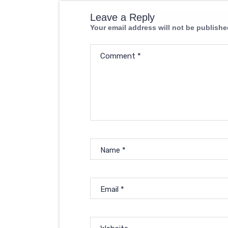
Leave a Reply
Your email address will not be publishe
Comment
*
Name
*
Email
*