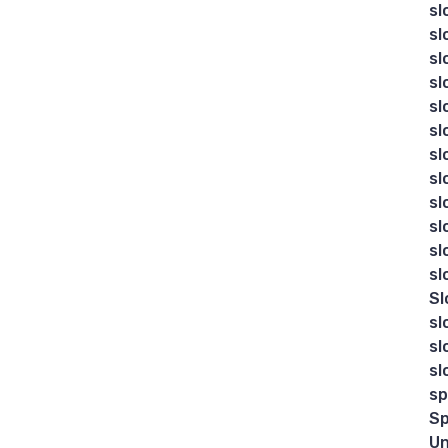
sl
sl
sl
sl
sl
sl
sl
sl
sl
sl
sl
sl
Sl
sl
sl
sl
s
S
Un