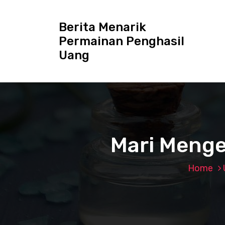
S
k
Berita Menarik
i
p
Permainan Penghasil
t
Uang
o
c
o
n
t
e
n
Mari Mengen
t
Home