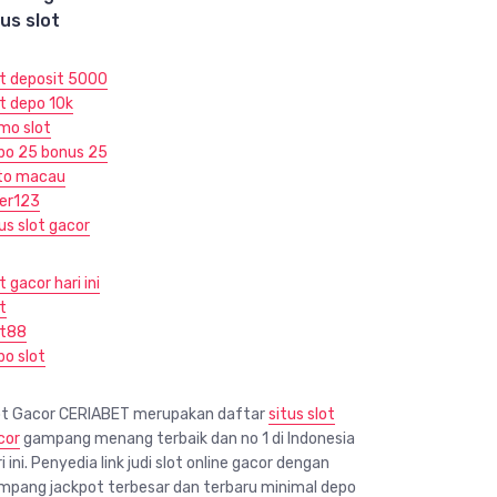
us slot
ot deposit 5000
ot depo 10k
mo slot
po 25 bonus 25
to macau
ker123
us slot gacor
t gacor hari ini
t
ot88
po slot
ot Gacor CERIABET merupakan daftar
situs slot
cor
gampang menang terbaik dan no 1 di Indonesia
i ini. Penyedia link judi slot online gacor dengan
mpang jackpot terbesar dan terbaru minimal depo