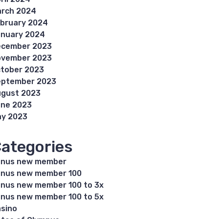
rch 2024
bruary 2024
nuary 2024
ecember 2023
ovember 2023
tober 2023
eptember 2023
gust 2023
ne 2023
y 2023
ategories
onus new member
nus new member 100
nus new member 100 to 3x
nus new member 100 to 5x
sino