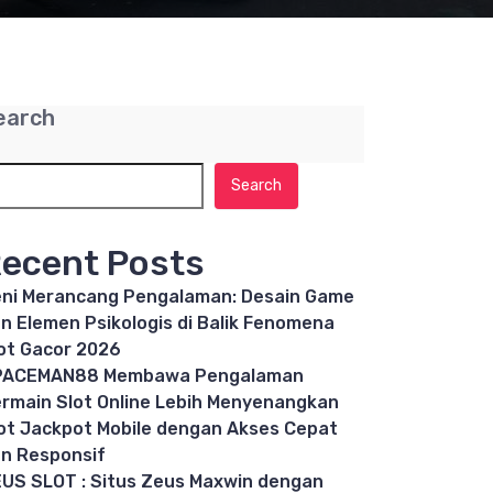
earch
Search
ecent Posts
ni Merancang Pengalaman: Desain Game
n Elemen Psikologis di Balik Fenomena
ot Gacor 2026
PACEMAN88 Membawa Pengalaman
rmain Slot Online Lebih Menyenangkan
ot Jackpot Mobile dengan Akses Cepat
n Responsif
US SLOT : Situs Zeus Maxwin dengan