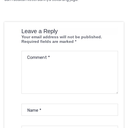
Leave a Reply
Your email address will not be published.
Required fields are marked
*
Comment
*
Name
*