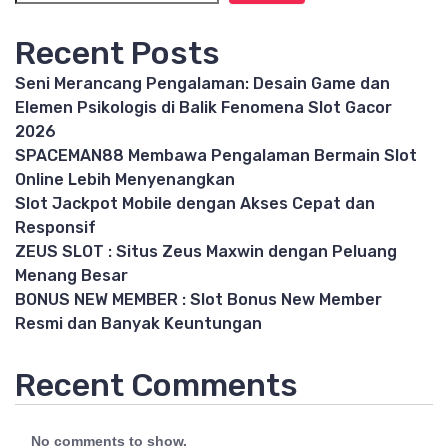
Recent Posts
Seni Merancang Pengalaman: Desain Game dan
Elemen Psikologis di Balik Fenomena Slot Gacor
2026
SPACEMAN88 Membawa Pengalaman Bermain Slot
Online Lebih Menyenangkan
Slot Jackpot Mobile dengan Akses Cepat dan
Responsif
ZEUS SLOT : Situs Zeus Maxwin dengan Peluang
Menang Besar
BONUS NEW MEMBER : Slot Bonus New Member
Resmi dan Banyak Keuntungan
Recent Comments
No comments to show.