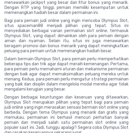
menawarkan jackpot yang besar dan fitur bonus yang menarik.
Dengan RTP yang tinggi, pemain memiliki kesempatan untuk
memenangkan hadiah besar dalam permainan ini.
Bagi para pemain judi online yang ingin mencoba Olympus Slot,
situs spaceman88 menjadi pilihan yang tepat. Situs ini
menyediakan berbagai varian permainan slot online, termasuk
Olympus Slot, yang dapat dimainkan oleh para pemain dengan
aman dan nyaman. Selain itu, situs ini juga menawarkan
beragam promosi dan bonus menarik yang dapat meningkatkan
peluang para pemain untuk memenangkan hadiah besar.
Dalam bermain Olympus Slot, para pemain perlu memperhatikan
beberapa tips dan trik agar dapat meraih kemenangan. Pertama,
para pemain perlu memahami aturan dan mekanisme permainan
dengan baik agar dapat memaksimalkan peluang mereka untuk
menang. Kedua, para pemain perlu mengatur strategi permainan
yang baik dan disiplin dalam mengelola modal mereka agar tidak
mengalami kerugian yang besar.
Dengan berbagai keuntungan dan keseruan yang ditawarkan,
Olympus Slot merupakan pilihan yang tepat bagi para pemain
judi online yang ingin merasakan sensasi bermain slot online yang
berbeda. Dengan tema Olympus yang menarik dan grafis yang
memukau, permainan ini berhasil mencuri perhatian banyak
pemain dan menjadi salah satu permainan slot online yang
populer saat ini. Jadi, tunggu apalagi? Segera coba Olympus Slot
dan rasakan keseruannya sekarang juga!