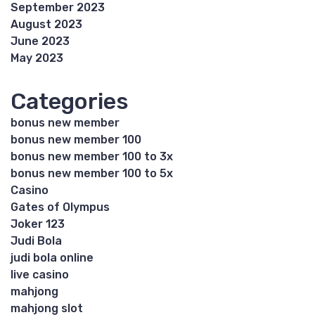
September 2023
August 2023
June 2023
May 2023
Categories
bonus new member
bonus new member 100
bonus new member 100 to 3x
bonus new member 100 to 5x
Casino
Gates of Olympus
Joker 123
Judi Bola
judi bola online
live casino
mahjong
mahjong slot