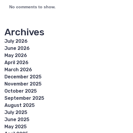
No comments to show.
Archives
July 2026
June 2026
May 2026
April 2026
March 2026
December 2025
November 2025
October 2025
September 2025
August 2025
July 2025
June 2025
May 2025