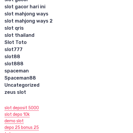
slot gacor hari ini
slot mahjong ways
slot mahjong ways 2
slot qris
slot thailand
Slot Toto
slot777
slot88
slot888
spaceman
Spaceman88
Uncategorized
zeus slot
slot deposit 5000
slot depo 10k
demo slot
depo 25 bonus 25