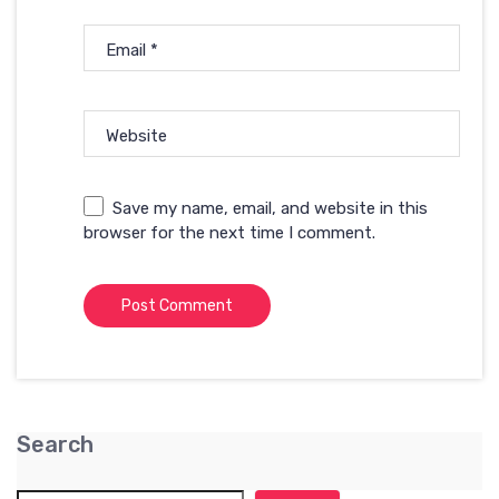
Email
*
Website
Save my name, email, and website in this
browser for the next time I comment.
Search