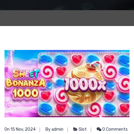
On 15 Nov, 2024
By admin
Slot
0 Comments