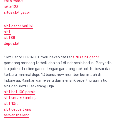
toto macau
joker123
situs slot gacor
slot gacor hari ini
slot
slot88
depo slot
Slot Gacor CERIABET merupakan daftar
situs slot gacor
gampang menang terbaik dan no 1 di Indonesia hari ini. Penyedia
link judi slot online gacor dengan gampang jackpot terbesar dan
terbaru minimal depo 10 bonus new member berlimpah di
Indonesia. Mainkan game seru dan menarik seperti pragmatic
slot dan slot88 sekarang juga.
slot bet 100 perak
slot server kamboja
slot 10rb
slot deposit qris
server thailand