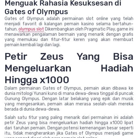
Menguak Rahasia Kesuksesan di
Gates of Olympus
Gates of Olympus adalah permainan slot online yang telah
menjadi favorit di kalangan pemain kasino selama bertahun-
tahun.
olympus slot
Dikembangkan oleh Pragmatic Play, game ini
menawarkan pengalaman bermain yang menarik dengan grafis
yang memukau dan fitur-fitur keren yang akan membuat
pemain kembali lagi dan lagi.
Petir Zeus Yang Bisa
Mengeluarkan Hadiah
Hingga x1000
Dalam permainan Gates of Olympus, pemain akan dibawa ke
dunia mitologi Yunani kuno di mana dewa-dewa tinggal di puncak
Gunung Olympus. Dengan latar belakang yang epik dan musik
yang mengesankan, pemain akan merasa seolah-olah mereka
berada di dunia dewa-dewa.
Salah satu fitur yang paling menarik dari permainan ini adalah
petir Zeus yang bisa mengeluarkan hadiah hingga x1000 lipat
dari taruhan pemain. Dengan potensi kemenangan besar seperti
itu, tidak mengherankan jika Gates of Olympus menjadi game