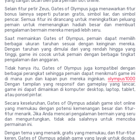
yang sangat dicari oleh para pemain slot online.
Selain fitur petir Zeus, Gates of Olympus juga menawarkan fitur
bonus lainnya seperti putaran gratis, simbol liar, dan simbol
pencar. Semua fitur ini dirancang untuk meningkatkan peluang
pemain untuk memenangkan hadiah besar dan membuat
pengalaman bermain mereka menjadi lebih seru.
Saat memainkan Gates of Olympus, pemain dapat memilih
berbagai ukuran taruhan sesuai dengan keinginan mereka.
Dengan taruhan yang dimulai dari yang rendah hingga yang
tinggi, game ini cocok untuk pemain dengan berbagai tingkat
pengalaman dan anggaran.
Tidak hanya itu, Gates of Olympus juga kompatibel dengan
berbagai perangkat sehingga pemain dapat menikmati game ini
di mana pun dan kapan pun mereka inginkan.
olympus1000
Dengan tampilan yang responsif dan gameplay yang lancar,
game ini dapat dimainkan di komputer desktop, laptop, tablet,
atau ponsel pintar.
Secara keseluruhan, Gates of Olympus adalah game slot online
yang memukau dengan potensi kemenangan besar dan fitur-
fitur menarik. Jika Anda mencari pengalaman bermain yang seru
dan menguntungkan, tidak ada salahnya untuk mencoba
permainan ini.
Dengan tema yang menarik, grafis yang memukau, dan fitur-fitur
keren, Gates of Olympus adalah game yang layak untuk dicoba.