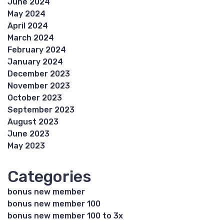
June 2024
May 2024
April 2024
March 2024
February 2024
January 2024
December 2023
November 2023
October 2023
September 2023
August 2023
June 2023
May 2023
Categories
bonus new member
bonus new member 100
bonus new member 100 to 3x