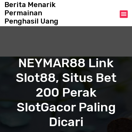
S
Berita Menarik
k
Permainan
i
Penghasil Uang
p
t
o
c
o
n
NEYMAR88 Link
t
e
Slot88, Situs Bet
n
t
200 Perak
SlotGacor Paling
Dicari