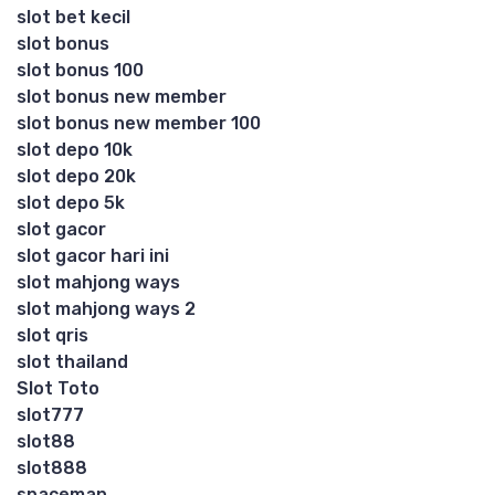
slot bet kecil
slot bonus
slot bonus 100
slot bonus new member
slot bonus new member 100
slot depo 10k
slot depo 20k
slot depo 5k
slot gacor
slot gacor hari ini
slot mahjong ways
slot mahjong ways 2
slot qris
slot thailand
Slot Toto
slot777
slot88
slot888
spaceman