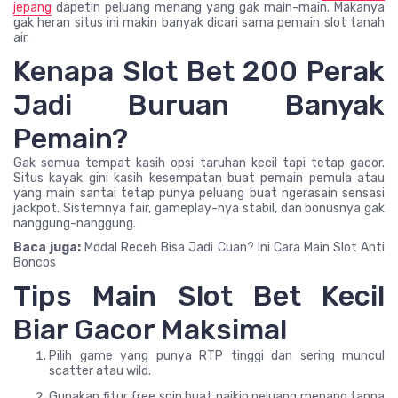
jepang
dapetin peluang menang yang gak main-main. Makanya
gak heran situs ini makin banyak dicari sama pemain slot tanah
air.
Kenapa Slot Bet 200 Perak
Jadi Buruan Banyak
Pemain?
Gak semua tempat kasih opsi taruhan kecil tapi tetap gacor.
Situs kayak gini kasih kesempatan buat pemain pemula atau
yang main santai tetap punya peluang buat ngerasain sensasi
jackpot. Sistemnya fair, gameplay-nya stabil, dan bonusnya gak
nanggung-nanggung.
Baca juga:
Modal Receh Bisa Jadi Cuan? Ini Cara Main Slot Anti
Boncos
Tips Main Slot Bet Kecil
Biar Gacor Maksimal
Pilih game yang punya RTP tinggi dan sering muncul
scatter atau wild.
Gunakan fitur free spin buat naikin peluang menang tanpa