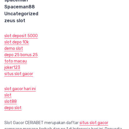
Spaceman88
Uncategorized
zeus slot
slot deposit 5000
slot depo 10k
demo slot
depo 25 bonus 25
toto macau
joker123
situs slot gacor
slot gacor hari ini
slot
slot88
depo slot
Slot Gacor CERIABET merupakan daftar
situs slot gacor