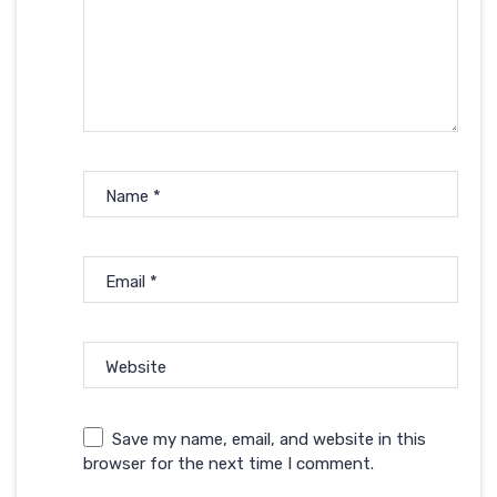
Name
*
Email
*
Website
Save my name, email, and website in this
browser for the next time I comment.