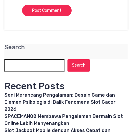
Search
Search
Recent Posts
Seni Merancang Pengalaman: Desain Game dan
Elemen Psikologis di Balik Fenomena Slot Gacor
2026
SPACEMAN88 Membawa Pengalaman Bermain Slot
Online Lebih Menyenangkan
Slot Jackpot Mobile dengan Akses Cepat dan