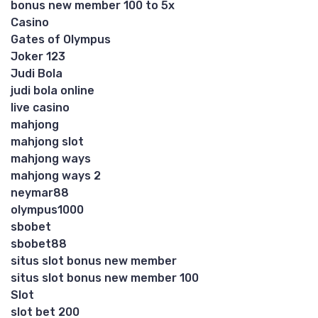
bonus new member 100 to 5x
Casino
Gates of Olympus
Joker 123
Judi Bola
judi bola online
live casino
mahjong
mahjong slot
mahjong ways
mahjong ways 2
neymar88
olympus1000
sbobet
sbobet88
situs slot bonus new member
situs slot bonus new member 100
Slot
slot bet 200