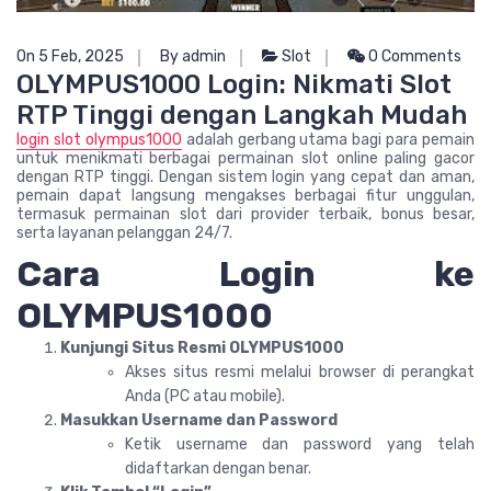
On 5 Feb, 2025
By admin
Slot
0 Comments
OLYMPUS1000 Login: Nikmati Slot
RTP Tinggi dengan Langkah Mudah
login slot olympus1000
adalah gerbang utama bagi para pemain
untuk menikmati berbagai permainan slot online paling gacor
dengan RTP tinggi. Dengan sistem login yang cepat dan aman,
pemain dapat langsung mengakses berbagai fitur unggulan,
termasuk permainan slot dari provider terbaik, bonus besar,
serta layanan pelanggan 24/7.
Cara Login ke
OLYMPUS1000
Kunjungi Situs Resmi OLYMPUS1000
Akses situs resmi melalui browser di perangkat
Anda (PC atau mobile).
Masukkan Username dan Password
Ketik username dan password yang telah
didaftarkan dengan benar.