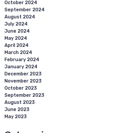
October 2024
September 2024
August 2024
July 2024
June 2024
May 2024
April 2024
March 2024
February 2024
January 2024
December 2023
November 2023
October 2023
September 2023
August 2023
June 2023
May 2023