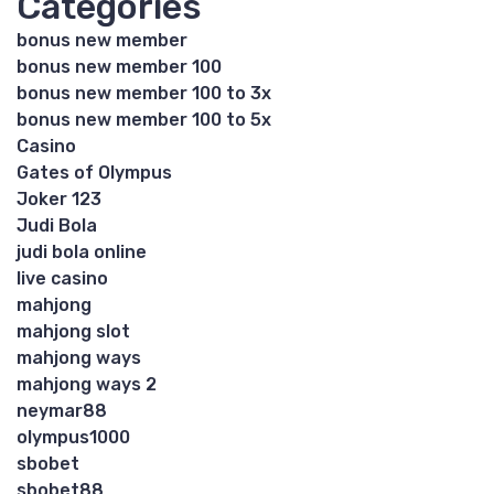
Categories
bonus new member
bonus new member 100
bonus new member 100 to 3x
bonus new member 100 to 5x
Casino
Gates of Olympus
Joker 123
Judi Bola
judi bola online
live casino
mahjong
mahjong slot
mahjong ways
mahjong ways 2
neymar88
olympus1000
sbobet
sbobet88