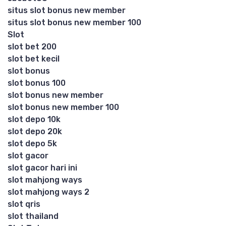
situs slot bonus new member
situs slot bonus new member 100
Slot
slot bet 200
slot bet kecil
slot bonus
slot bonus 100
slot bonus new member
slot bonus new member 100
slot depo 10k
slot depo 20k
slot depo 5k
slot gacor
slot gacor hari ini
slot mahjong ways
slot mahjong ways 2
slot qris
slot thailand