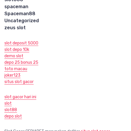
spaceman
Spaceman88
Uncategorized
zeus slot
slot deposit 5000
slot depo 10k
demo slot
depo 25 bonus 25
toto macau
joker123
situs slot gacor
slot gacor hari ini
slot
slot88
depo slot