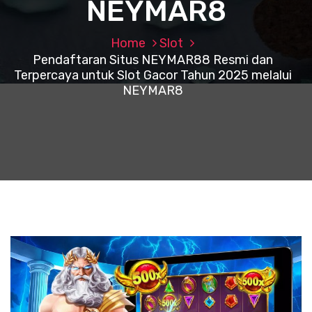
NEYMAR8
Home
Slot
Pendaftaran Situs NEYMAR88 Resmi dan
Terpercaya untuk Slot Gacor Tahun 2025 melalui
NEYMAR8