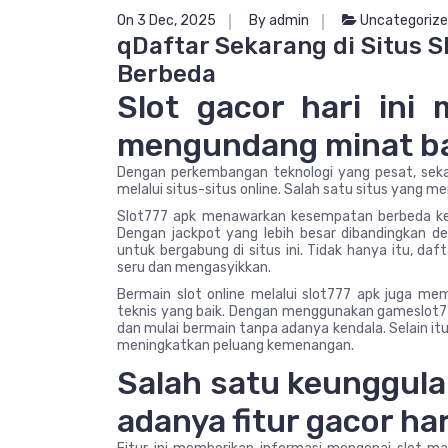
On 3 Dec, 2025
By admin
Uncategoriz
qDaftar Sekarang di Situs 
Berbeda
Slot gacor hari ini 
mengundang minat b
Dengan perkembangan teknologi yang pesat, seka
melalui situs-situs online. Salah satu situs yang m
Slot777 apk menawarkan kesempatan berbeda kep
Dengan jackpot yang lebih besar dibandingkan d
untuk bergabung di situs ini. Tidak hanya itu, d
seru dan mengasyikkan.
Bermain slot online melalui slot777 apk juga me
teknis yang baik. Dengan menggunakan gameslot
dan mulai bermain tanpa adanya kendala. Selain it
meningkatkan peluang kemenangan.
Salah satu keunggulan
adanya fitur gacor hari