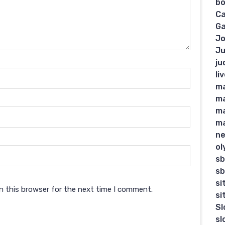
bo
Ca
Ga
Jo
Ju
ju
li
m
ma
ma
ma
n
ol
sb
s
si
n this browser for the next time I comment.
si
Sl
sl