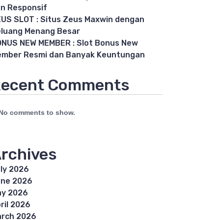
n Responsif
US SLOT : Situs Zeus Maxwin dengan
luang Menang Besar
NUS NEW MEMBER : Slot Bonus New
mber Resmi dan Banyak Keuntungan
ecent Comments
No comments to show.
rchives
ly 2026
ne 2026
y 2026
ril 2026
rch 2026