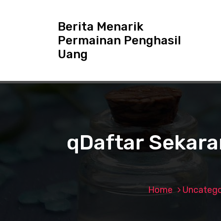
S
k
Berita Menarik
i
p
Permainan Penghasil
t
Uang
o
c
o
n
t
e
n
qDaftar Sekara
t
Home
Uncatego