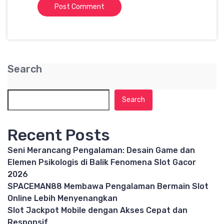
Search
Search
Recent Posts
Seni Merancang Pengalaman: Desain Game dan
Elemen Psikologis di Balik Fenomena Slot Gacor
2026
SPACEMAN88 Membawa Pengalaman Bermain Slot
Online Lebih Menyenangkan
Slot Jackpot Mobile dengan Akses Cepat dan
Responsif