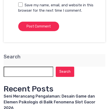
Save my name, email, and website in this
browser for the next time I comment.
Search
Search
Recent Posts
Seni Merancang Pengalaman: Desain Game dan
Elemen Psikologis di Balik Fenomena Slot Gacor
2026