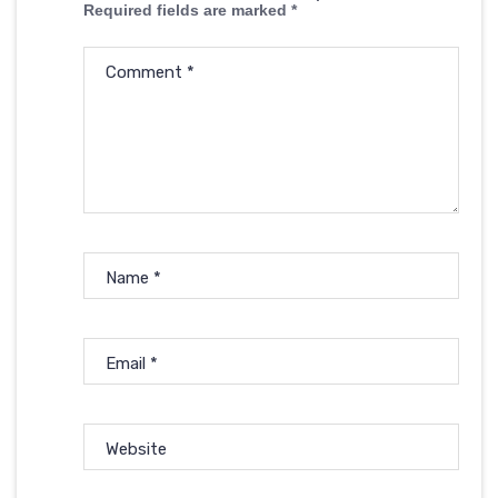
Required fields are marked
*
Comment
*
Name
*
Email
*
Website