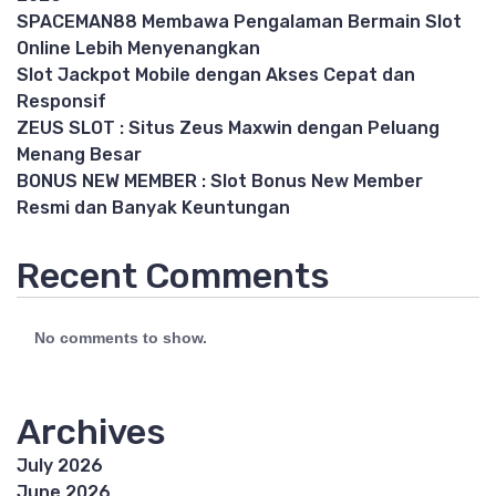
SPACEMAN88 Membawa Pengalaman Bermain Slot
Online Lebih Menyenangkan
Slot Jackpot Mobile dengan Akses Cepat dan
Responsif
ZEUS SLOT : Situs Zeus Maxwin dengan Peluang
Menang Besar
BONUS NEW MEMBER : Slot Bonus New Member
Resmi dan Banyak Keuntungan
Recent Comments
No comments to show.
Archives
July 2026
June 2026