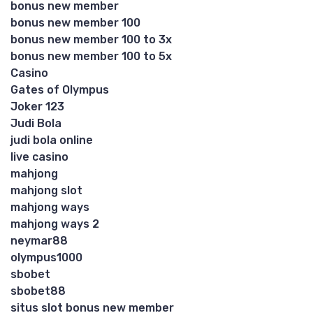
bonus new member
bonus new member 100
bonus new member 100 to 3x
bonus new member 100 to 5x
Casino
Gates of Olympus
Joker 123
Judi Bola
judi bola online
live casino
mahjong
mahjong slot
mahjong ways
mahjong ways 2
neymar88
olympus1000
sbobet
sbobet88
situs slot bonus new member