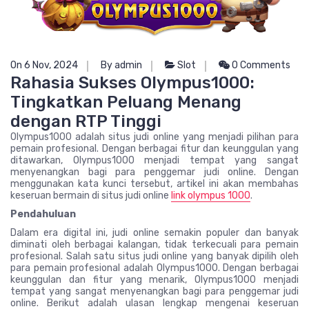
On 6 Nov, 2024
By admin
Slot
0 Comments
Rahasia Sukses Olympus1000:
Tingkatkan Peluang Menang
dengan RTP Tinggi
Olympus1000 adalah situs judi online yang menjadi pilihan para
pemain profesional. Dengan berbagai fitur dan keunggulan yang
ditawarkan, Olympus1000 menjadi tempat yang sangat
menyenangkan bagi para penggemar judi online. Dengan
menggunakan kata kunci tersebut, artikel ini akan membahas
keseruan bermain di situs judi online
link olympus 1000
.
Pendahuluan
Dalam era digital ini, judi online semakin populer dan banyak
diminati oleh berbagai kalangan, tidak terkecuali para pemain
profesional. Salah satu situs judi online yang banyak dipilih oleh
para pemain profesional adalah Olympus1000. Dengan berbagai
keunggulan dan fitur yang menarik, Olympus1000 menjadi
tempat yang sangat menyenangkan bagi para penggemar judi
online. Berikut adalah ulasan lengkap mengenai keseruan