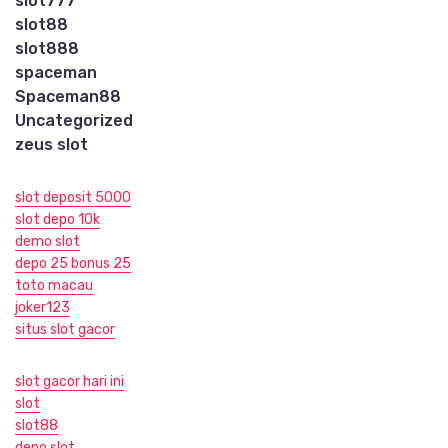
slot777
slot88
slot888
spaceman
Spaceman88
Uncategorized
zeus slot
slot deposit 5000
slot depo 10k
demo slot
depo 25 bonus 25
toto macau
joker123
situs slot gacor
slot gacor hari ini
slot
slot88
depo slot