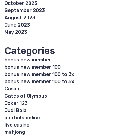
October 2023
September 2023
August 2023
June 2023
May 2023
Categories
bonus new member
bonus new member 100
bonus new member 100 to 3x
bonus new member 100 to 5x
Casino
Gates of Olympus
Joker 123
Judi Bola
judi bola online
live casino
mahjong