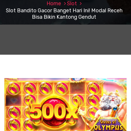
Home
Slot
Slot Bandito Gacor Banget Hari Ini! Modal Receh
Bisa Bikin Kantong Gendut