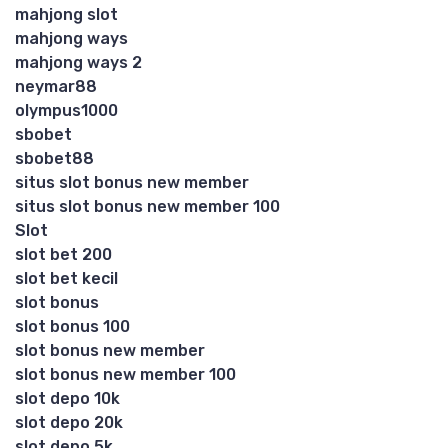
mahjong slot
mahjong ways
mahjong ways 2
neymar88
olympus1000
sbobet
sbobet88
situs slot bonus new member
situs slot bonus new member 100
Slot
slot bet 200
slot bet kecil
slot bonus
slot bonus 100
slot bonus new member
slot bonus new member 100
slot depo 10k
slot depo 20k
slot depo 5k