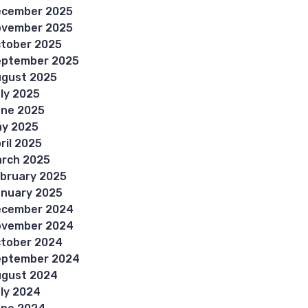
ecember 2025
ovember 2025
tober 2025
eptember 2025
gust 2025
ly 2025
ne 2025
y 2025
ril 2025
rch 2025
bruary 2025
nuary 2025
ecember 2024
ovember 2024
tober 2024
eptember 2024
gust 2024
ly 2024