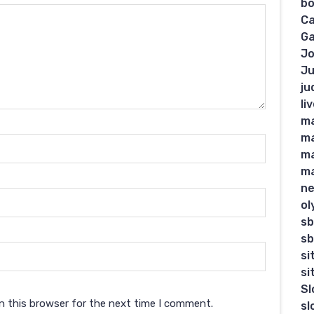
bo
Ca
Ga
Jo
Ju
ju
li
m
ma
ma
ma
n
ol
sb
s
si
si
Sl
n this browser for the next time I comment.
sl