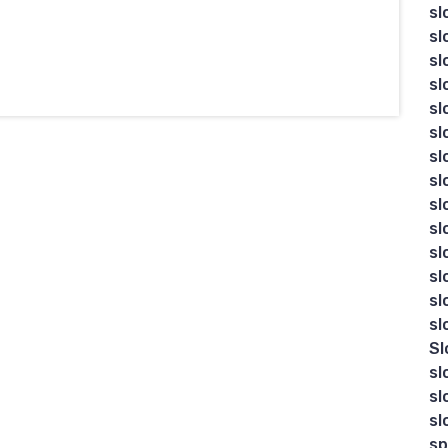
sl
sl
sl
sl
sl
sl
sl
sl
sl
sl
sl
sl
sl
sl
Sl
sl
sl
sl
s