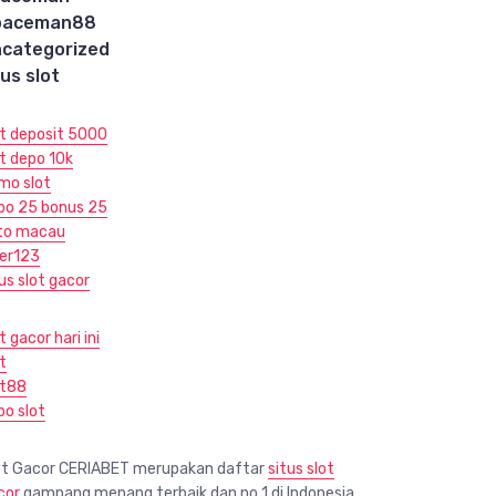
paceman88
categorized
us slot
ot deposit 5000
ot depo 10k
mo slot
po 25 bonus 25
to macau
ker123
us slot gacor
t gacor hari ini
t
ot88
po slot
ot Gacor CERIABET merupakan daftar
situs slot
cor
gampang menang terbaik dan no 1 di Indonesia