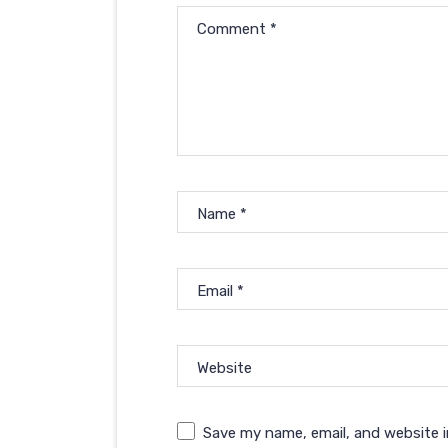
Comment
*
Name
*
Email
*
Website
Save my name, email, and website i