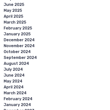
June 2025
May 2025
April 2025
March 2025
February 2025
January 2025
December 2024
November 2024
October 2024
September 2024
August 2024
July 2024
June 2024
May 2024
April 2024
March 2024
February 2024
January 2024