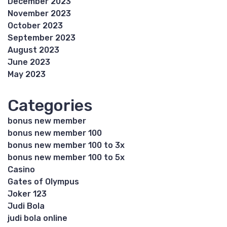
December 2023
November 2023
October 2023
September 2023
August 2023
June 2023
May 2023
Categories
bonus new member
bonus new member 100
bonus new member 100 to 3x
bonus new member 100 to 5x
Casino
Gates of Olympus
Joker 123
Judi Bola
judi bola online