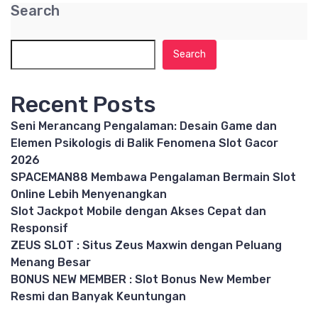
Search
Search
Recent Posts
Seni Merancang Pengalaman: Desain Game dan
Elemen Psikologis di Balik Fenomena Slot Gacor
2026
SPACEMAN88 Membawa Pengalaman Bermain Slot
Online Lebih Menyenangkan
Slot Jackpot Mobile dengan Akses Cepat dan
Responsif
ZEUS SLOT : Situs Zeus Maxwin dengan Peluang
Menang Besar
BONUS NEW MEMBER : Slot Bonus New Member
Resmi dan Banyak Keuntungan