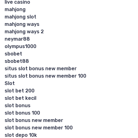
live casino
mahjong
mahjong slot
mahjong ways
mahjong ways 2
neymar88
olympus1000
sbobet
sbobet88
situs slot bonus new member
situs slot bonus new member 100
Slot
slot bet 200
slot bet kecil
slot bonus
slot bonus 100
slot bonus new member
slot bonus new member 100
slot depo 10k