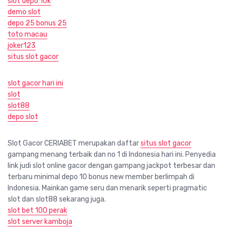
slot depo 10k
demo slot
depo 25 bonus 25
toto macau
joker123
situs slot gacor
slot gacor hari ini
slot
slot88
depo slot
Slot Gacor CERIABET merupakan daftar
situs slot gacor
gampang menang terbaik dan no 1 di Indonesia hari ini. Penyedia
link judi slot online gacor dengan gampang jackpot terbesar dan
terbaru minimal depo 10 bonus new member berlimpah di
Indonesia. Mainkan game seru dan menarik seperti pragmatic
slot dan slot88 sekarang juga.
slot bet 100 perak
slot server kamboja