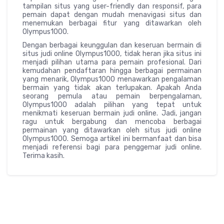
tampilan situs yang user-friendly dan responsif, para
pemain dapat dengan mudah menavigasi situs dan
menemukan berbagai fitur yang ditawarkan oleh
Olympus1000.
Dengan berbagai keunggulan dan keseruan bermain di
situs judi online Olympus1000, tidak heran jika situs ini
menjadi pilihan utama para pemain profesional. Dari
kemudahan pendaftaran hingga berbagai permainan
yang menarik, Olympus1000 menawarkan pengalaman
bermain yang tidak akan terlupakan. Apakah Anda
seorang pemula atau pemain berpengalaman,
Olympus1000 adalah pilihan yang tepat untuk
menikmati keseruan bermain judi online. Jadi, jangan
ragu untuk bergabung dan mencoba berbagai
permainan yang ditawarkan oleh situs judi online
Olympus1000. Semoga artikel ini bermanfaat dan bisa
menjadi referensi bagi para penggemar judi online.
Terima kasih.