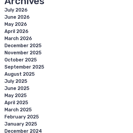
Archives
July 2026
June 2026
May 2026
April 2026
March 2026
December 2025
November 2025
October 2025
September 2025
August 2025
July 2025
June 2025
May 2025
April 2025
March 2025
February 2025
January 2025
December 2024