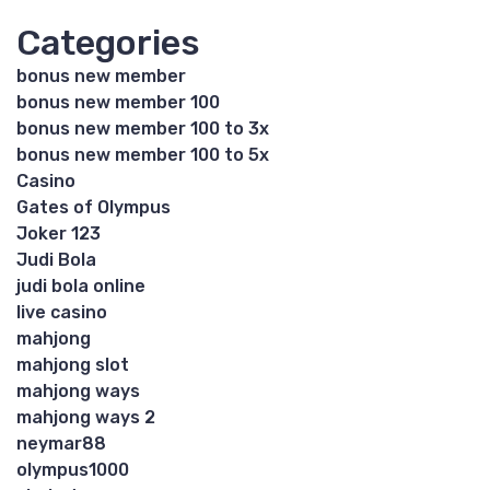
Categories
bonus new member
bonus new member 100
bonus new member 100 to 3x
bonus new member 100 to 5x
Casino
Gates of Olympus
Joker 123
Judi Bola
judi bola online
live casino
mahjong
mahjong slot
mahjong ways
mahjong ways 2
neymar88
olympus1000