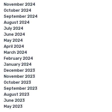
November 2024
October 2024
September 2024
August 2024
July 2024
June 2024
May 2024
April 2024
March 2024
February 2024
January 2024
December 2023
November 2023
October 2023
September 2023
August 2023
June 2023
May 2023