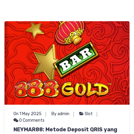
On 1 May 2025
By admin
Slot
0 Comments
NEYMAR88: Metode Deposit QRIS yang