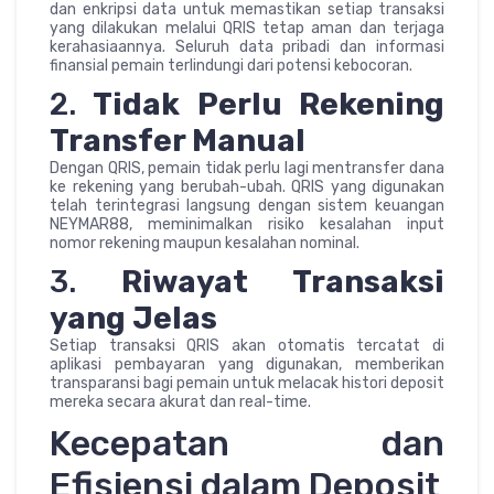
dan enkripsi data untuk memastikan setiap transaksi
yang dilakukan melalui QRIS tetap aman dan terjaga
kerahasiaannya. Seluruh data pribadi dan informasi
finansial pemain terlindungi dari potensi kebocoran.
2.
Tidak Perlu Rekening
Transfer Manual
Dengan QRIS, pemain tidak perlu lagi mentransfer dana
ke rekening yang berubah-ubah. QRIS yang digunakan
telah terintegrasi langsung dengan sistem keuangan
NEYMAR88, meminimalkan risiko kesalahan input
nomor rekening maupun kesalahan nominal.
3.
Riwayat Transaksi
yang Jelas
Setiap transaksi QRIS akan otomatis tercatat di
aplikasi pembayaran yang digunakan, memberikan
transparansi bagi pemain untuk melacak histori deposit
mereka secara akurat dan real-time.
Kecepatan dan
Efisiensi dalam Deposit