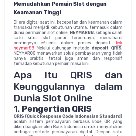
Memudahkan Pemain Slot dengan
Keamanan Tinggi
Di era digital saat ini, kecepatan dan keamanan dalam
transaksi menjadi kebutuhan utama, termasuk dalam
dunia permainan slot online.
NEYMAR88
, sebagai salah
satu situs slot gacor terpercaya, memahami
pentingnya efisiensi dalam proses deposit.
link
neymar88
Melalui dukungan metode
deposit QRIS
,
NEYMAR88 menawarkan solusi pembayaran yang tidak
hanya praktis, tetapi juga aman dan responsif
terhadap kebutuhan pemain masa kini.
Apa Itu QRIS dan
Keunggulannya dalam
Dunia Slot Online
1.
Pengertian QRIS
QRIS (Quick Response Code Indonesian Standard)
adalah sistem pembayaran berbasis kode QR yang
dikembangkan oleh Bank Indonesia untuk menyatukan
berbagai metode pembayaran digital. Dengan satu