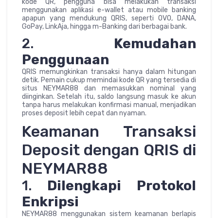
kode QR, pengguna bisa melakukan transaksi
menggunakan aplikasi e-wallet atau mobile banking
apapun yang mendukung QRIS, seperti OVO, DANA,
GoPay, LinkAja, hingga m-Banking dari berbagai bank.
2.
Kemudahan
Penggunaan
QRIS memungkinkan transaksi hanya dalam hitungan
detik. Pemain cukup memindai kode QR yang tersedia di
situs NEYMAR88 dan memasukkan nominal yang
diinginkan. Setelah itu, saldo langsung masuk ke akun
tanpa harus melakukan konfirmasi manual, menjadikan
proses deposit lebih cepat dan nyaman.
Keamanan Transaksi
Deposit dengan QRIS di
NEYMAR88
1.
Dilengkapi Protokol
Enkripsi
NEYMAR88 menggunakan sistem keamanan berlapis