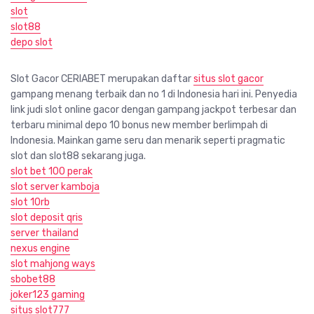
slot
slot88
depo slot
Slot Gacor CERIABET merupakan daftar
situs slot gacor
gampang menang terbaik dan no 1 di Indonesia hari ini. Penyedia
link judi slot online gacor dengan gampang jackpot terbesar dan
terbaru minimal depo 10 bonus new member berlimpah di
Indonesia. Mainkan game seru dan menarik seperti pragmatic
slot dan slot88 sekarang juga.
slot bet 100 perak
slot server kamboja
slot 10rb
slot deposit qris
server thailand
nexus engine
slot mahjong ways
sbobet88
joker123 gaming
situs slot777