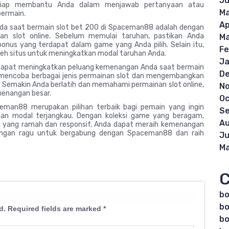
Ju
f siap membantu Anda dalam menjawab pertanyaan atau
Ma
bermain.
Ap
da saat bermain slot bet 200 di Spaceman88 adalah dengan
n slot online. Sebelum memulai taruhan, pastikan Anda
Ma
 bonus yang terdapat dalam game yang Anda pilih. Selain itu,
Fe
eh situs untuk meningkatkan modal taruhan Anda.
Ja
a dapat meningkatkan peluang kemenangan Anda saat bermain
D
 mencoba berbagai jenis permainan slot dan mengembangkan
 Semakin Anda berlatih dan memahami permainan slot online,
N
enangan besar.
Oc
eman88 merupakan pilihan terbaik bagi pemain yang ingin
S
gan modal terjangkau. Dengan koleksi game yang beragam,
Au
n yang ramah dan responsif, Anda dapat meraih kemenangan
 jangan ragu untuk bergabung dengan Spaceman88 dan raih
Ju
Ma
C
b
bo
d.
Required fields are marked
*
bo