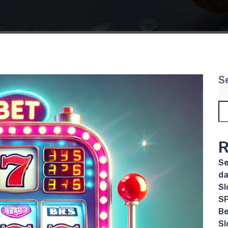
S
R
Se
da
Sl
S
Be
Sl