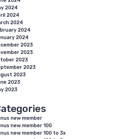
ne 2024
y 2024
ril 2024
rch 2024
bruary 2024
nuary 2024
ecember 2023
ovember 2023
tober 2023
eptember 2023
gust 2023
ne 2023
y 2023
ategories
onus new member
nus new member 100
nus new member 100 to 3x