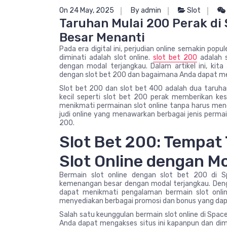
On 24 May, 2025
By admin
Slot
Taruhan Mulai 200 Perak di
Besar Menanti
Pada era digital ini, perjudian online semakin pop
diminati adalah slot online.
slot bet 200
adalah s
dengan modal terjangkau. Dalam artikel ini, ki
dengan slot bet 200 dan bagaimana Anda dapat 
Slot bet 200 dan slot bet 400 adalah dua taruhan
kecil seperti slot bet 200 perak memberikan k
menikmati permainan slot online tanpa harus men
judi online yang menawarkan berbagai jenis perma
200.
Slot Bet 200: Tempat
Slot Online dengan M
Bermain slot online dengan slot bet 200 di
kemenangan besar dengan modal terjangkau. Denga
dapat menikmati pengalaman bermain slot online
menyediakan berbagai promosi dan bonus yang da
Salah satu keunggulan bermain slot online di Sp
Anda dapat mengakses situs ini kapanpun dan di