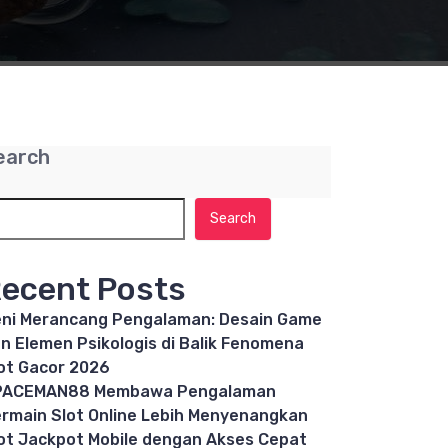
earch
Search
ecent Posts
ni Merancang Pengalaman: Desain Game
n Elemen Psikologis di Balik Fenomena
ot Gacor 2026
PACEMAN88 Membawa Pengalaman
rmain Slot Online Lebih Menyenangkan
ot Jackpot Mobile dengan Akses Cepat