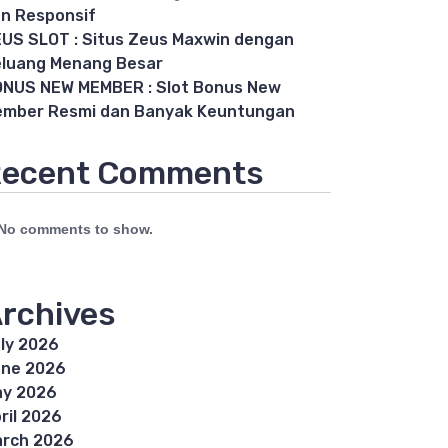
n Responsif
US SLOT : Situs Zeus Maxwin dengan
luang Menang Besar
NUS NEW MEMBER : Slot Bonus New
mber Resmi dan Banyak Keuntungan
ecent Comments
No comments to show.
rchives
ly 2026
ne 2026
y 2026
ril 2026
rch 2026