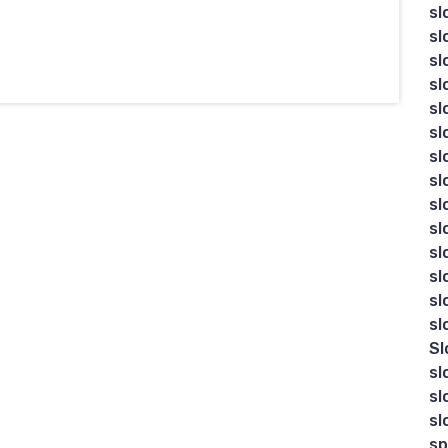
sl
sl
sl
sl
sl
sl
sl
sl
sl
sl
sl
sl
sl
sl
Sl
sl
sl
sl
s