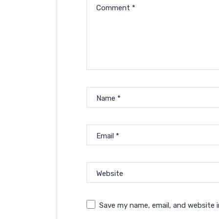
Comment
*
Name
*
Email
*
Website
Save my name, email, and website i