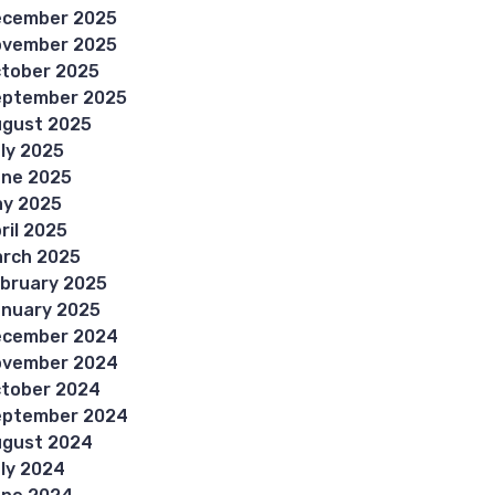
ecember 2025
ovember 2025
tober 2025
eptember 2025
gust 2025
ly 2025
ne 2025
y 2025
ril 2025
rch 2025
bruary 2025
nuary 2025
ecember 2024
ovember 2024
tober 2024
eptember 2024
gust 2024
ly 2024